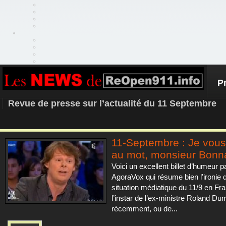
P
REOPEN911 – NEWS
Revue de presse sur l’actualité du 11 Septembre
11-Septembre : Je vous
au mot, monsieur Bonn
Voici un excellent billet d’humeur p
AgoraVox qui résume bien l’ironie d
situation médiatique du 11/9 en Fr
l’instar de l’ex-ministre Roland D
récemment, ou de...