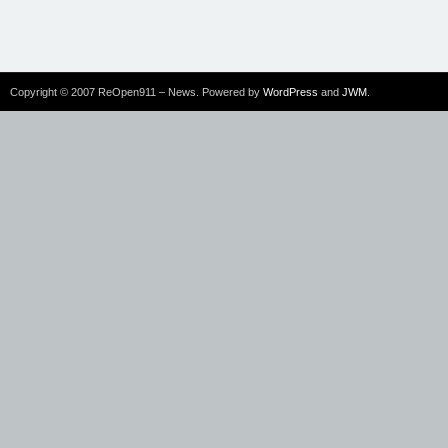
Copyright © 2007 ReOpen911 – News. Powered by
WordPress
and
JWM
.