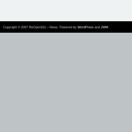
Copyright © 2007 ReOpen911 – News. Powered by
WordPress
and
JWM
.