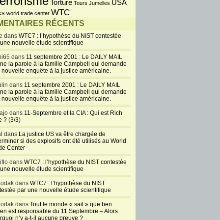
errorisme
USA
Torture
Tours Jumelles
WTC
ks
world trade center
ENTAIRES RÉCENTS
e dans
WTC7 : l’hypothèse du NIST contestée
 une nouvelle étude scientifique
i65 dans
11 septembre 2001 : Le DAILY MAIL
ne la parole à la famille Campbell qui demande
 nouvelle enquête à la justice américaine.
lin dans
11 septembre 2001 : Le DAILY MAIL
ne la parole à la famille Campbell qui demande
 nouvelle enquête à la justice américaine.
ajo dans
11-Septembre et la CIA : Qui est Rich
 ? (3/3)
al dans
La justice US va être chargée de
rminer si des explosifs ont été utilisés au World
de Center
iflo dans
WTC7 : l’hypothèse du NIST contestée
 une nouvelle étude scientifique
kodak dans
WTC7 : l’hypothèse du NIST
testée par une nouvelle étude scientifique
kodak dans
Tout le monde « sait » que ben
en est responsable du 11 Septembre – Alors
rquoi n’y a-t-il aucune preuve ?