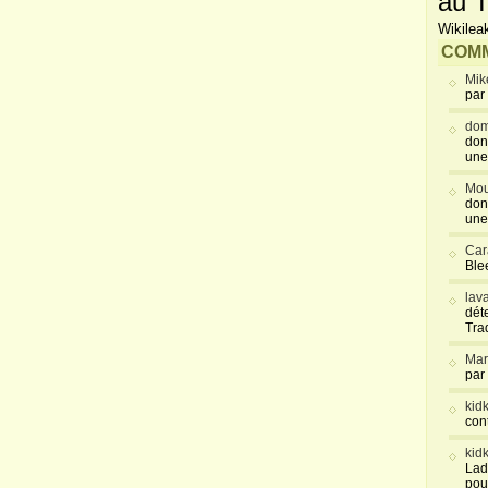
au T
Wikilea
COMM
Mik
par
dom
don
une
Mou
don
une
Car
Blee
lav
déte
Tra
Mar
par
kid
con
kid
Lad
pou