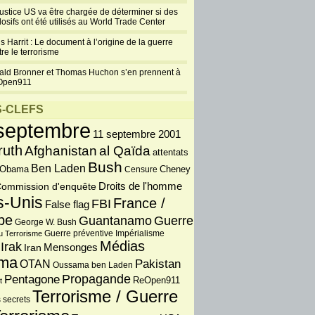
justice US va être chargée de déterminer si des
losifs ont été utilisés au World Trade Center
s Harrit : Le document à l’origine de la guerre
re le terrorisme
ald Bronner et Thomas Huchon s’en prennent à
Open911
-CLEFS
septembre
11 septembre 2001
ruth
Afghanistan
al Qaïda
attentats
Bush
Ben Laden
 Obama
Censure
Cheney
Droits de l'homme
ommission d'enquête
s-Unis
France /
FBI
False flag
pe
Guantanamo
Guerre
George W. Bush
Guerre préventive
u Terrorisme
Impérialisme
Médias
Irak
Iran
Mensonges
ma
OTAN
Pakistan
Oussama ben Laden
Propagande
Pentagone
ReOpen911
t
Terrorisme / Guerre
 secrets