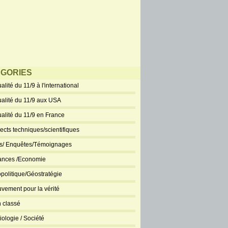
Best-of 2011 :
Actualité du 11/9
aux USA
décembre 25, 2011
GORIES
En cette fin d’année
alité du 11/9 à l'international
2011, l’heure est aux
réjouissances
ualité du 11/9 aux USA
familiales et aux
ualité du 11/9 en France
s entre amis, c’est également vrai pour l’équipe
ws. Aussi, nous vous proposons de revenir
ects techniques/scientifiques
ts/ Enquêtes/Témoignages
+
Commentaires fermés
ances /Economie
politique/Géostratégie
vement pour la vérité
 classé
iologie / Société