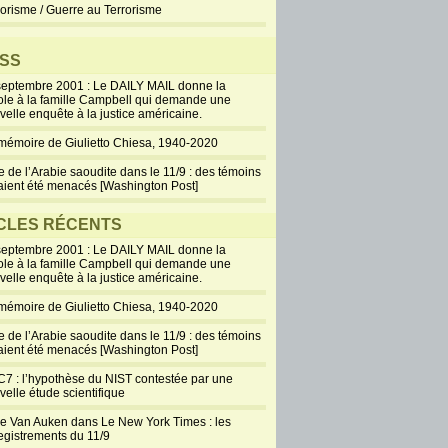
rorisme / Guerre au Terrorisme
SS
septembre 2001 : Le DAILY MAIL donne la
ole à la famille Campbell qui demande une
velle enquête à la justice américaine.
mémoire de Giulietto Chiesa, 1940-2020
e de l’Arabie saoudite dans le 11/9 : des témoins
aient été menacés [Washington Post]
CLES RÉCENTS
septembre 2001 : Le DAILY MAIL donne la
ole à la famille Campbell qui demande une
velle enquête à la justice américaine.
mémoire de Giulietto Chiesa, 1940-2020
e de l’Arabie saoudite dans le 11/9 : des témoins
aient été menacés [Washington Post]
7 : l’hypothèse du NIST contestée par une
velle étude scientifique
ie Van Auken dans Le New York Times : les
egistrements du 11/9