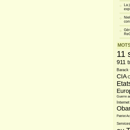
La 
exp
Niel
cont
Gér
Re
MOTS
11 
911 t
Barack
CIA
C
Etat
Euro
Guerre a
Internet
Oba
Patriot Ac
Services