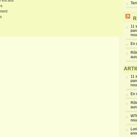
e est aux
Ter
es
ement
us
R
11 
par
nou
En 
Rôl
aur
ARTI
11 
par
nou
En 
Rôl
aur
WTC
nou
Lor
enr