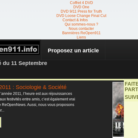
Coffret 4 DVD
DVD One
DVD 9/11 Press for Truth
DVD Loose Change Final Cut
Contact & Infos
Qui sommes-nous ?
Nous contacter
Bannières ReOpen911
Liens
Proposez un article
 NEWS
té du 11 Septembre
FAIT
2011 : Sociologie & Société
PART
 d’année 2011, l’heure est aux réjouissances
SUIV
 aux festivités entre amis, c’est également vrai
pe ReOpenNews. Aussi, nous vous proposons
...