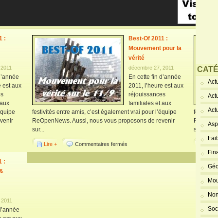
1 :
Best-Of 2011 :
Mouvement pour la
vérité
 2011
décembre 27, 2011
CATÉ
 d’année
En cette fin d’année
Actu
e est aux
2011, l’heure est aux
es
réjouissances
Act
 aux
familiales et aux
Act
équipe
festivités entre amis, c’est également vrai pour l’équipe
festivité
venir
ReOpenNews. Aussi, nous vous proposons de revenir
ReOpenNe
Asp
sur...
sur...
Fai
Lire +
Commentaires fermés
Lire 
Fin
 :
Géo
 &
Mou
Non
 2011
Soc
 d’année