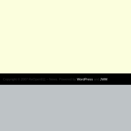
Copyright © 2007 ReOpen911 – News. Powered by
WordPress
and
JWM
.