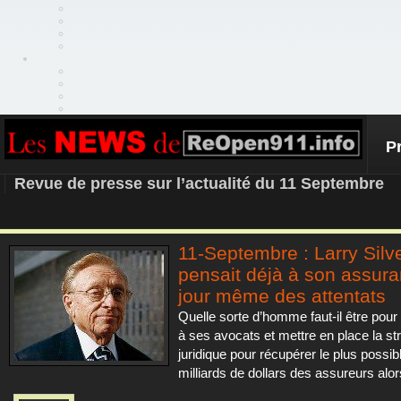
P
REOPEN911 – NEWS
Revue de presse sur l’actualité du 11 Septembre
11-Septembre : Larry Silv
pensait déjà à son assura
jour même des attentats
Quelle sorte d’homme faut-il être pour
à ses avocats et mettre en place la st
juridique pour récupérer le plus possib
milliards de dollars des assureurs alor