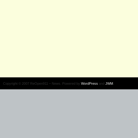
Copyright © 2007 ReOpen911 – News. Powered by
WordPress
and
JWM
.