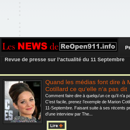
P
REOPEN911 – NEWS
Revue de presse sur l’actualité du 11 Septembre
Quand les médias font dire à 
Cotillard ce qu’elle n’a pas dit
Comment faire dire à quelqu’un ce qu’il n’a pa
C’est facile, prenez l’exemple de Marion Cotil
11-Septembre. Faisant suite à ses récents p
d’une interview par The...