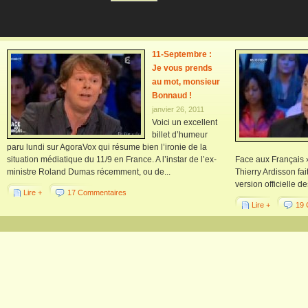
11-Septembre :
Je vous prends
au mot, monsieur
Bonnaud !
janvier 26, 2011
Voici un excellent
billet d’humeur
paru lundi sur AgoraVox qui résume bien l’ironie de la
situation médiatique du 11/9 en France. A l’instar de l’ex-
Face aux Français 
ministre Roland Dumas récemment, ou de...
Thierry Ardisson fai
version officielle de
Lire +
17 Commentaires
Lire +
19 