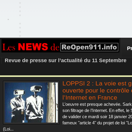
P
REOPEN911 – NEWS
Revue de presse sur l’actualité du 11 Septembre
LOPPSI 2 : La voie est 
ouverte pour le contrôle
l’Internet en France
L’oeuvre est presque achevée. Sar
son filtrage de l’Internet. En effet, le
de valider ce mardi soir 18 janvier 2
fameux "article 4" du projet de loi "L
(Loi...