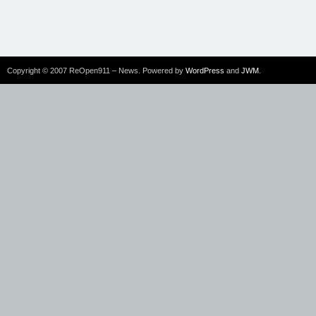
Copyright © 2007 ReOpen911 – News. Powered by
WordPress
and
JWM
.