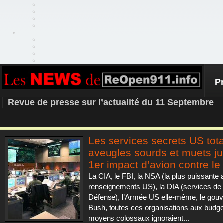
P
REOPEN911 – NEWS
Revue de presse sur l’actualité du 11 Septembre
Les services secrets US tot
aveugles sourds et muets j
1er impact d’avion contre l
La CIA, le FBI, la NSA (la plus puissante
renseignements US), la DIA (services de 
Défense), l’Armée US elle-même, le gou
Bush, toutes ces organisations aux budge
moyens colossaux ignoraient...