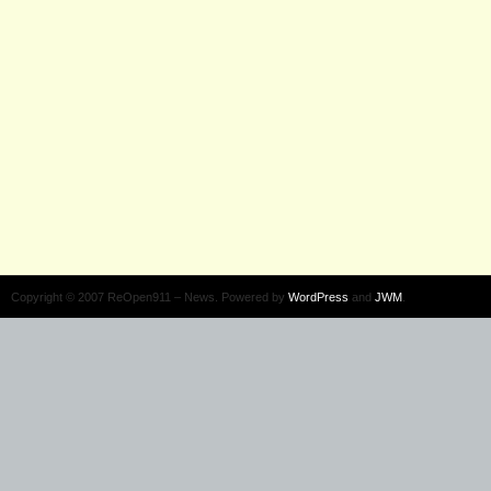
Copyright © 2007 ReOpen911 – News. Powered by
WordPress
and
JWM
.