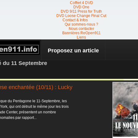
Coffret 4 DVD
DVD One
DVD 9/11 Press for Truth
DVD Loose Change Final Cut
Contact & Infos
Qui sommes-nous ?
Nous contacter
Bannières ReOpen911
Liens
Proposez un article
 NEWS
té du 11 Septembre
se enchantée (10/11) : Lucky
aque du Pentagone le 11-Septembre, les
ork, qui ont détruit le même jour les trois
ade Center, présentent un nombre
omalies par rapport...