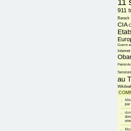
11 
911 t
Barack
CIA
C
Etat
Euro
Guerre a
Internet
Oba
Patriot Ac
Services
au T
Wikilea
COMM
Mik
par
dom
don
une
Mou