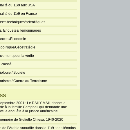
ualité du 11/9 aux USA
ualité du 11/9 en France
ects techniques/scientifiques
ts/ Enquêtes/Témoignages
ances /Economie
politique/Géostratégie
vement pour la vérité
 classé
iologie / Société
rorisme / Guerre au Terrorisme
SS
septembre 2001 : Le DAILY MAIL donne la
ole à la famille Campbell qui demande une
velle enquête à la justice américaine.
mémoire de Giulietto Chiesa, 1940-2020
e de l’Arabie saoudite dans le 11/9 : des témoins