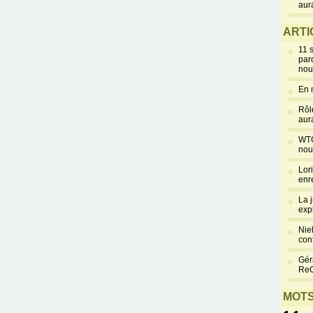
aur
ARTI
11 
par
nou
En 
Rôl
aur
WTC
nou
Lor
enr
La 
exp
Niel
cont
Gér
Re
MOTS