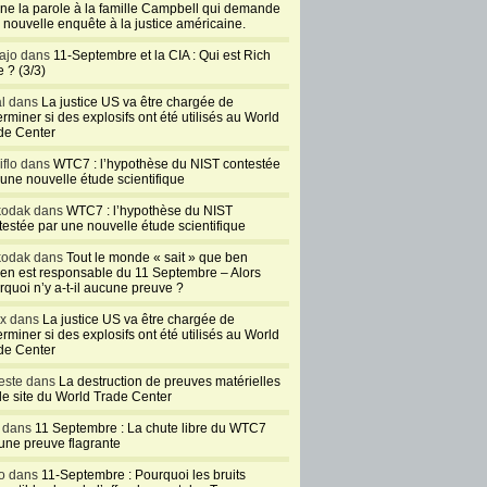
ne la parole à la famille Campbell qui demande
 nouvelle enquête à la justice américaine.
ajo dans
11-Septembre et la CIA : Qui est Rich
 ? (3/3)
al dans
La justice US va être chargée de
rminer si des explosifs ont été utilisés au World
de Center
iflo dans
WTC7 : l’hypothèse du NIST contestée
 une nouvelle étude scientifique
kodak dans
WTC7 : l’hypothèse du NIST
testée par une nouvelle étude scientifique
kodak dans
Tout le monde « sait » que ben
en est responsable du 11 Septembre – Alors
rquoi n’y a-t-il aucune preuve ?
ux dans
La justice US va être chargée de
rminer si des explosifs ont été utilisés au World
de Center
este dans
La destruction de preuves matérielles
 le site du World Trade Center
l dans
11 Septembre : La chute libre du WTC7
 une preuve flagrante
o dans
11-Septembre : Pourquoi les bruits