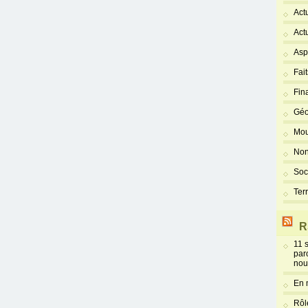
Act
Act
Asp
Fai
Fin
Géo
Mou
Non
Soc
Ter
R
11 
par
nou
En 
Rôl