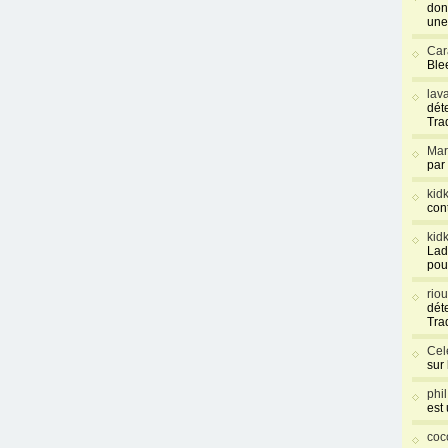
don
une
Car
Blee
lav
déte
Tra
Mar
par
kid
con
kid
Lad
pou
rio
déte
Tra
Cel
sur
phi
est
coc