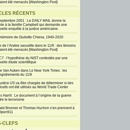
aient été menacés [Washington Post]
CLES RÉCENTS
septembre 2001 : Le DAILY MAIL donne la
ole à la famille Campbell qui demande une
velle enquête à la justice américaine.
mémoire de Giulietto Chiesa, 1940-2020
e de l’Arabie saoudite dans le 11/9 : des témoins
aient été menacés [Washington Post]
7 : l’hypothèse du NIST contestée par une
velle étude scientifique
ie Van Auken dans Le New York Times : les
egistrements du 11/9
justice US va être chargée de déterminer si des
losifs ont été utilisés au World Trade Center
s Harrit : Le document à l’origine de la guerre
re le terrorisme
ald Bronner et Thomas Huchon s’en prennent à
Open911
-CLEFS