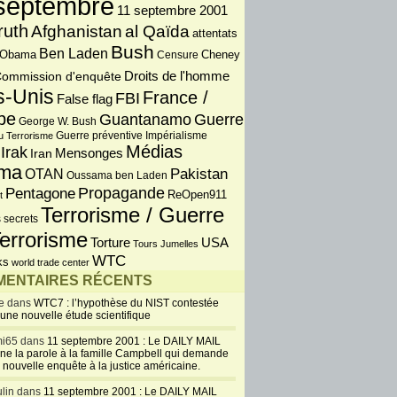
septembre
11 septembre 2001
ruth
Afghanistan
al Qaïda
attentats
Bush
Ben Laden
 Obama
Censure
Cheney
Droits de l'homme
ommission d'enquête
s-Unis
France /
FBI
False flag
pe
Guantanamo
Guerre
George W. Bush
Guerre préventive
u Terrorisme
Impérialisme
Médias
Irak
Iran
Mensonges
ma
OTAN
Pakistan
Oussama ben Laden
Propagande
Pentagone
ReOpen911
t
Terrorisme / Guerre
 secrets
errorisme
USA
Torture
Tours Jumelles
WTC
ks
world trade center
ENTAIRES RÉCENTS
e dans
WTC7 : l’hypothèse du NIST contestée
 une nouvelle étude scientifique
i65 dans
11 septembre 2001 : Le DAILY MAIL
ne la parole à la famille Campbell qui demande
 nouvelle enquête à la justice américaine.
lin dans
11 septembre 2001 : Le DAILY MAIL