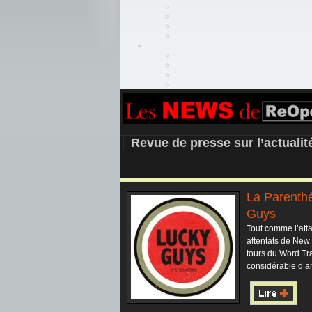
REOPEN911 –
Revue de presse sur l’actuali
La Parenthè
Guys
Tout comme l’att
attentats de New Y
tours du Word Tr
considérable d’an