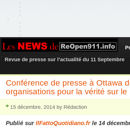
P
REOPEN911 – NEWS
Revue de presse sur l’actualité du 11 Septembre
Conférence de presse à Ottawa d
organisations pour la vérité sur l
15 décembre, 2014 by Rédaction
Publié sur
IlFattoQuotidiano.fr
le 14 décemb