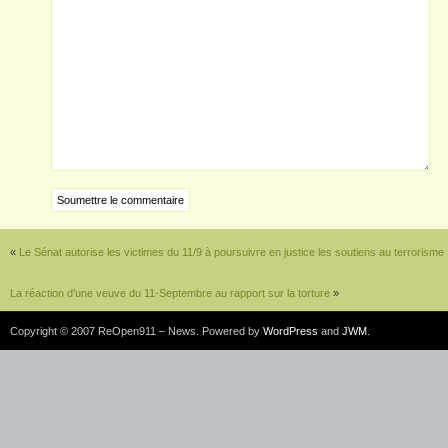
«
Le Sénat autorise les victimes du 11/9 à poursuivre en justice les soutiens au terrorisme
La réaction d’une veuve du 11-Septembre au rapport sur la torture
»
Copyright © 2007 ReOpen911 – News. Powered by
WordPress
and
JWM
.