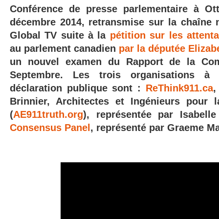
Conférence de presse parlementaire à Ot
décembre 2014, retransmise sur la chaîne 
Global TV suite à la
pétition sur les attent
au parlement canadien
par la députée Eliza
un nouvel examen du Rapport de la Com
Septembre. Les trois organisations à
déclaration publique sont :
ReThink911.ca
,
Brinnier, Architectes et Ingénieurs pour l
(
AE911truth.org
), représentée par Isabel
Consensus Panel
, représenté par Graeme M