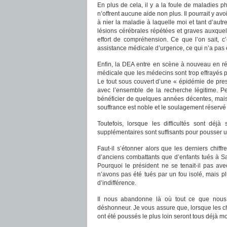
En plus de cela, il y a la foule de maladies p
n’offrent aucune aide non plus. Il pourrait y av
à nier la maladie à laquelle moi et tant d’aut
lésions cérébrales répétées et graves auxquell
effort de compréhension. Ce que l’on sait, c
assistance médicale d’urgence, ce qui n’a pas ét
Enfin, la DEA entre en scène à nouveau en ré
médicale que les médecins sont trop effrayés 
Le tout sous couvert d’une « épidémie de pres
avec l’ensemble de la recherche légitime. P
bénéficier de quelques années décentes, mais
souffrance est noble et le soulagement réservé 
Toutefois, lorsque les difficultés sont dé
supplémentaires sont suffisants pour pousser 
Faut-il s’étonner alors que les derniers chif
d’anciens combattants que d’enfants tués à Sa
Pourquoi le président ne se tenait-il pas ave
n’avons pas été tués par un fou isolé, mais 
d’indifférence.
Il nous abandonne là où tout ce que nous a
déshonneur. Je vous assure que, lorsque les ch
ont été poussés le plus loin seront tous déjà mo