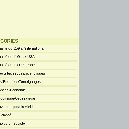
GORIES
alité du 11/9 à l'international
ualité du 11/9 aux USA
ualité du 11/9 en France
ects techniques/scientifiques
ts/ Enquêtes/Témoignages
ances /Economie
politique/Géostratégie
vement pour la vérité
 classé
iologie / Société