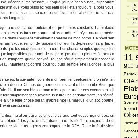
d’une décennie maintenant. Chaque jour je tenais bon, supportant
La 
ble afin que vous puissiez ressentir que j’étais toujours là pour vous.
exp
essoire, remplissant l’espace de sorte que mon absence ne soit pas
s très longtemps.
Niel
cont
age, une source de douleur et de problèmes constants. La maladie
Gér
s les plus forts ne pourraient assourdir et il n’y a aucun remède.
Re
 hurle dans chaque terminaison nerveuse de mon corps. Ce n’est rien
errain vague, rempli de visions d’horreur, la dépression sans fin, et
MOTS
ments que les médecins me donnent. Les choses simples que tous les
ue impossibles pour moi. Je ne peux pas rire ou pleurer. Je peux à
11 
ir de n’importe quelle activité. Tout se réduit simplement à passer le
eau. Maintenant, dormir pour toujours semble être la chose la plus
911 t
Barack
érité est la suivante : Lors de mon premier déploiement, on m’a fait
CIA
C
ifficile à décrire. Crimes de guerre, crimes contre l’humanité. Bien que
Etat
j’aie fait, il me semble, de mon mieux pour arrêter ces événements, il
out simplement pas revenir. J’en tire une certaine fierté, en réalité,
Euro
pé à une telle chose serait d’après moi la marque d’un sociopathe.
Guerre a
t avoir conscience.
Internet
Oba
à la dissimulation qui a suivi, est plus que tout gouvernement est en
 a détourné les yeux et m’a abandonné. Ils n’offrent aucune aide et
Patriot Ac
térieure via leurs agents corrompus de la DEA. Toute la faute vient
Services