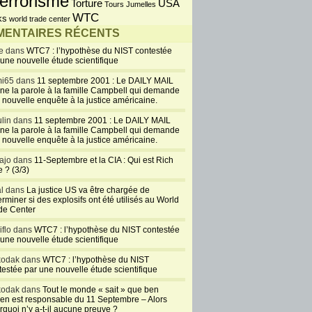
errorisme
USA
Torture
Tours Jumelles
WTC
ks
world trade center
ENTAIRES RÉCENTS
e dans
WTC7 : l’hypothèse du NIST contestée
 une nouvelle étude scientifique
i65 dans
11 septembre 2001 : Le DAILY MAIL
ne la parole à la famille Campbell qui demande
 nouvelle enquête à la justice américaine.
lin dans
11 septembre 2001 : Le DAILY MAIL
ne la parole à la famille Campbell qui demande
 nouvelle enquête à la justice américaine.
ajo dans
11-Septembre et la CIA : Qui est Rich
 ? (3/3)
al dans
La justice US va être chargée de
rminer si des explosifs ont été utilisés au World
de Center
iflo dans
WTC7 : l’hypothèse du NIST contestée
 une nouvelle étude scientifique
kodak dans
WTC7 : l’hypothèse du NIST
testée par une nouvelle étude scientifique
kodak dans
Tout le monde « sait » que ben
en est responsable du 11 Septembre – Alors
rquoi n’y a-t-il aucune preuve ?