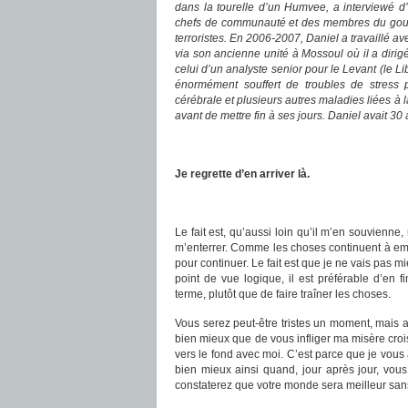
dans la tourelle d’un Humvee, a interviewé d
chefs de communauté et des membres du gouv
terroristes. En 2006-2007, Daniel a travaill
via son ancienne unité à Mossoul où il a dirigé
celui d’un analyste senior pour le Levant (le Lib
énormément souffert de troubles de stress 
cérébrale et plusieurs autres maladies liées à la
avant de mettre fin à ses jours. Daniel avait 30
Je regrette d’en arriver là.
Le fait est, qu’aussi loin qu’il m’en souvienn
m’enterrer. Comme les choses continuent à empir
pour continuer. Le fait est que je ne vais pas m
point de vue logique, il est préférable d’en f
terme, plutôt que de faire traîner les choses.
Vous serez peut-être tristes un moment, mais 
bien mieux que de vous infliger ma misère cro
vers le fond avec moi. C’est parce que je vous
bien mieux ainsi quand, jour après jour, vou
constaterez que votre monde sera meilleur san