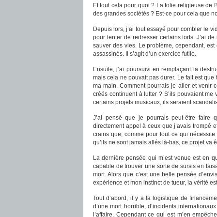
Et tout cela pour quoi ? La folie religieuse d
des grandes sociétés ? Est-ce pour cela que no
Depuis lors, j’ai tout essayé pour combler le vi
pour tenter de redresser certains torts. J’ai 
sauver des vies. Le problème, cependant, est
assassinés. Il s’agit d’un exercice futile.
Ensuite, j’ai poursuivi en remplaçant la destru
mais cela ne pouvait pas durer. Le fait est que 
ma main. Comment pourrais-je aller et venir c
créés continuent à lutter ? S’ils pouvaient me 
certains projets musicaux, ils seraient scandalisé
J’ai pensé que je pourrais peut-être faire 
directement appel à ceux que j’avais trompé et
crains que, comme pour tout ce qui nécessite
qu’ils ne sont jamais allés là-bas, ce projet va
La dernière pensée qui m’est venue est en que
capable de trouver une sorte de sursis en faisa
mort. Alors que c’est une belle pensée d’en
expérience et mon instinct de tueur, la vérité es
Tout d’abord, il y a la logistique de financem
d’une mort horrible, d’incidents internationaux
l’affaire. Cependant ce qui est m’en empêche