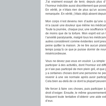
J’ai vraiment essayé de tenir, depuis plus 
l’horreur indicible aussi discrètement que possi
En vérité, je n’étais rien de plus qu’un acc
remarquée. En vérité, j’étais déjà absent depui
Mon corps n’est devenu rien d’autre qu’une c
m’a causé une douleur que même les médicament
Toute la journée, chaque jour, une souffrance
de moins que de la torture. Mon esprit est un t
l’anxiété paralysante, malgré tous les médica
autres considèrent comme évidentes sont presq
peine quitter la maison. Je ne tire aucun plais
temps jusqu’à ce que je puisse dormir de nouv
miséricordieuse.
Vous ne devez pas vous en vouloir. La simple v
participer à des activités, dont l’horreur est d
je n’aie pas participé de mon plein gré, et que 
y a certaines choses dont une personne ne peut t
revenir à une vie normale après avoir partici
Cela bien au-delà de ce dont la plupart peuven
Me forcer à faire ces choses, puis participer 
droit d’exiger. Ensuite, le même gouvernement
bloquent toute tentative d’obtenir une aide ex
d’eux.