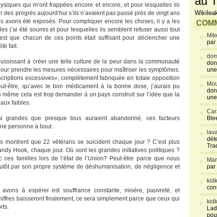
au T
hysiques qui m’ont frappées encore et encore, et pour lesquelles ils
Wikilea
oir des progrès aujourd’hui s’ils n’avaient pas passé près de vingt ans
res avons été exposés. Pour compliquer encore les choses, il y a les
COMM
es j’ai été soumis et pour lesquelles ils semblent refuser aussi tout
Mik
’est que chacun de ces points était suffisant pour déclencher une
par
é fait.
dom
ussissant à créer une telle culture de la peur dans la communauté
don
pour prendre les mesures nécessaires pour maîtriser les symptômes.
une
criptions excessives», complètement fabriquée en totale opposition
Mou
eut-être, qu’avec le bon médicament à la bonne dose, j’aurais pu
don
 même cela est trop demander à un pays construit sur l’idée que la
une
aux faibles.
Car
jà si grandes que presque tous auraient abandonné, ces facteurs
Blee
une personne à bout.
lav
déte
fres montrent que 22 vétérans se suicident chaque jour ? C’est plus
Tra
ndy Hook, chaque jour. Où sont les grandes initiatives politiques ?
c ces familles lors de l’état de l’Union? Peut-être parce que nous
Mar
plutôt par son propre système de déshumanisation, de négligence et
par
kid
con
vons à espérer est souffrance constante, misère, pauvreté, et
iffres baisseront finalement, ce sera simplement parce que ceux qui
kid
rts.
Lad
pou