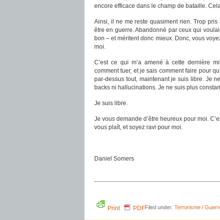
encore efficace dans le champ de bataille. Cela,
Ainsi, il ne me reste quasiment rien. Trop pr
être en guerre. Abandonné par ceux qui voulaien
bon – et méritent donc mieux. Donc, vous voye
moi.
C’est ce qui m’a amené à cette dernière mi
comment tuer, et je sais comment faire pour qu’i
par-dessus tout, maintenant je suis libre. Je 
backs ni hallucinations. Je ne suis plus consta
Je suis libre.
Je vous demande d’être heureux pour moi. C’est 
vous plaît, et soyez ravi pour moi.
Daniel Somers
Filed under:
Terrorisme / Guerr
Print
PDF