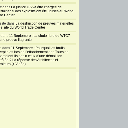
ux dans
La justice US va être chargée de
rminer si des explosifs ont été utilisés au World
de Center
este dans
La destruction de preuves matérielles
 le site du World Trade Center
l dans
11 Septembre : La chute libre du WTC7
 une preuve flagrante
o dans
11-Septembre : Pourquoi les bruits
ceptibles lors de l’effondrement des Tours ne
semblent-ils pas à ceux d’une démolition
trôlée ? La réponse des Architectes et
énieurs (+ Vidéo)