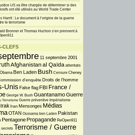
justice US va être chargée de déterminer si des
losifs ont été utilisés au World Trade Center
s Harrit : Le document à l’origine de la guerre
re le terrorisme
ald Bronner et Thomas Huchon s’en prennent à
Open911
-CLEFS
septembre
11 septembre 2001
ruth
Afghanistan
al Qaïda
attentats
Bush
Ben Laden
 Obama
Censure
Cheney
Droits de l'homme
ommission d'enquête
s-Unis
France /
FBI
False flag
pe
Guantanamo
Guerre
George W. Bush
Guerre préventive
u Terrorisme
Impérialisme
Médias
Irak
Iran
Mensonges
ma
OTAN
Pakistan
Oussama ben Laden
Propagande
Pentagone
ReOpen911
t
Terrorisme / Guerre
 secrets