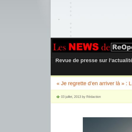
REOPEN911 –
Revue de presse sur l’actuali
« Je regrette d’en arriver là » :
03 juillet, 2013 by Rédaction