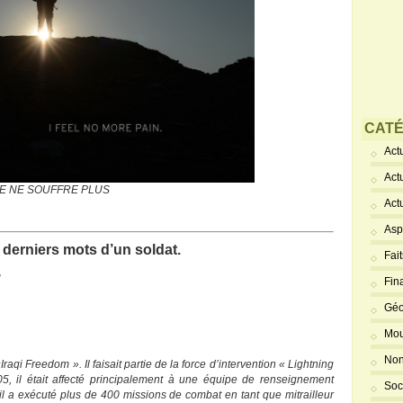
CATÉ
Actu
Act
JE NE SOUFFRE PLUS
Act
Asp
es derniers mots d’un soldat.
Fai
3
Fin
Géo
Mou
Non
raqi Freedom ». Il faisait partie de la force d’intervention « Lightning
, il était affecté principalement à une équipe de renseignement
Soc
l a exécuté plus de 400 missions de combat en tant que mitrailleur