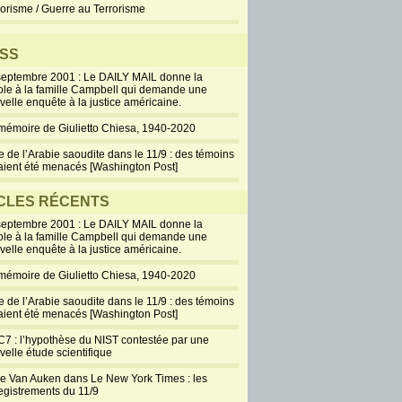
rorisme / Guerre au Terrorisme
SS
septembre 2001 : Le DAILY MAIL donne la
ole à la famille Campbell qui demande une
velle enquête à la justice américaine.
mémoire de Giulietto Chiesa, 1940-2020
e de l’Arabie saoudite dans le 11/9 : des témoins
aient été menacés [Washington Post]
CLES RÉCENTS
septembre 2001 : Le DAILY MAIL donne la
ole à la famille Campbell qui demande une
velle enquête à la justice américaine.
mémoire de Giulietto Chiesa, 1940-2020
e de l’Arabie saoudite dans le 11/9 : des témoins
aient été menacés [Washington Post]
7 : l’hypothèse du NIST contestée par une
velle étude scientifique
ie Van Auken dans Le New York Times : les
egistrements du 11/9