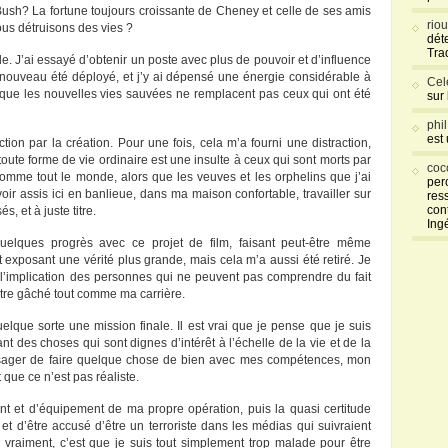
e Bush? La fortune toujours croissante de Cheney et celle de ses amis
rio
us détruisons des vies ?
déte
Tra
de. J’ai essayé d’obtenir un poste avec plus de pouvoir et d’influence
de nouveau été déployé, et j’y ai dépensé une énergie considérable à
Cel
 que les nouvelles vies sauvées ne remplacent pas ceux qui ont été
sur
phi
est
ction par la création. Pour une fois, cela m’a fourni une distraction,
toute forme de vie ordinaire est une insulte à ceux qui sont morts par
coc
omme tout le monde, alors que les veuves et les orphelins que j’ai
per
voir assis ici en banlieue, dans ma maison confortable, travailler sur
res
con
s, et à juste titre.
Ing
quelques progrès avec ce projet de film, faisant peut-être même
 exposant une vérité plus grande, mais cela m’a aussi été retiré. Je
 l’implication des personnes qui ne peuvent pas comprendre du fait
 être gâché tout comme ma carrière.
lque sorte une mission finale. Il est vrai que je pense que je suis
nt des choses qui sont dignes d’intérêt à l’échelle de la vie et de la
visager de faire quelque chose de bien avec mes compétences, mon
t que ce n’est pas réaliste.
ent et d’équipement de ma propre opération, puis la quasi certitude
 et d’être accusé d’être un terroriste dans les médias qui suivraient
 vraiment, c’est que je suis tout simplement trop malade pour être