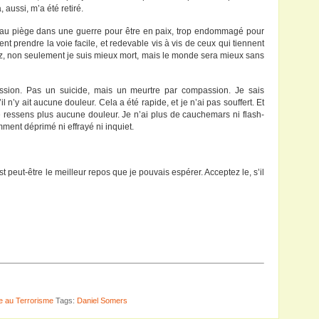
 aussi, m’a été retiré.
is au piège dans une guerre pour être en paix, trop endommagé pour
t prendre la voie facile, et redevable vis à vis de ceux qui tiennent
z, non seulement je suis mieux mort, mais le monde sera mieux sans
ssion. Pas un suicide, mais un meurtre par compassion. Je sais
l n’y ait aucune douleur. Cela a été rapide, et je n’ai pas souffert. Et
ne ressens plus aucune douleur. Je n’ai plus de cauchemars ni flash-
mment déprimé ni effrayé ni inquiet.
peut-être le meilleur repos que je pouvais espérer. Acceptez le, s’il
e au Terrorisme
Tags:
Daniel Somers