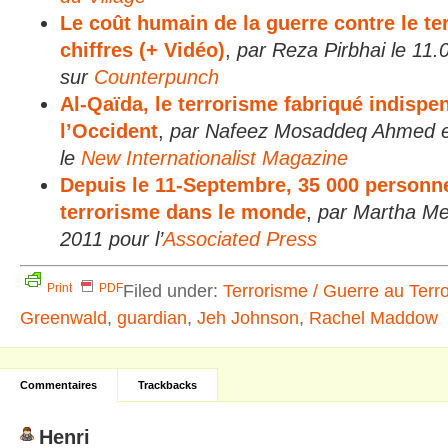
Le coût humain de la guerre contre le t
chiffres (+ Vidéo)
,
par Reza Pirbhai le 11.
sur
Counterpunch
Al-Qaïda, le terrorisme fabriqué indispe
l’Occident
,
par Nafeez Mosaddeq Ahmed e
le
New Internationalist Magazine
Depuis le 11-Septembre, 35 000 person
terrorisme dans le monde
,
par Martha M
2011 pour l’
Associated Press
Filed under:
Terrorisme / Guerre au Terr
Print
PDF
Greenwald
,
guardian
,
Jeh Johnson
,
Rachel Maddow
Commentaires
Trackbacks
Henri