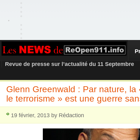
P
REOPEN911 – NEWS
Revue de presse sur l’actualité du 11 Septembre
Glenn Greenwald : Par nature, la 
le terrorisme » est une guerre san
19 février, 2013 by Rédaction