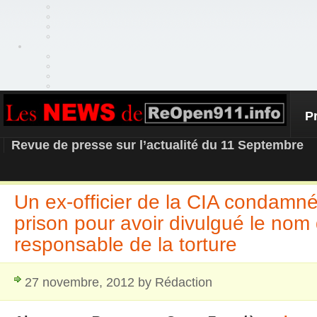
P
REOPEN911 – NEWS
Revue de presse sur l’actualité du 11 Septembre
Un ex-officier de la CIA condamn
prison pour avoir divulgué le nom
responsable de la torture
27 novembre, 2012 by Rédaction