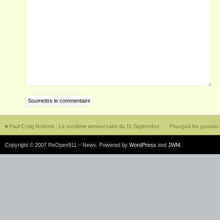
«
Paul Craig Roberts : Le onzième anniversaire du 11-Septembre
Pourquoi les pseudo «
Copyright © 2007 ReOpen911 – News. Powered by
WordPress
and
JWM
.