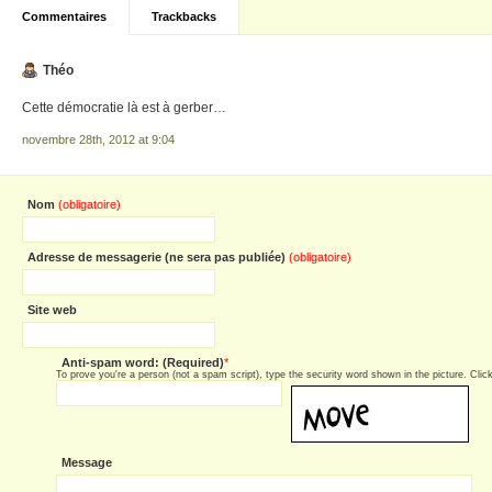
Commentaires
Trackbacks
Théo
Cette démocratie là est à gerber…
novembre 28th, 2012 at 9:04
Nom
(obligatoire)
Adresse de messagerie (ne sera pas publiée)
(obligatoire)
Site web
Anti-spam word: (Required)
*
To prove you're a person (not a spam script), type the security word shown in the picture. Click 
Message