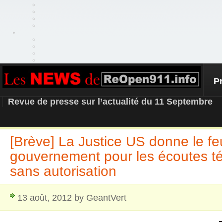
P
REOPEN911 – NEWS
Revue de presse sur l’actualité du 11 Septembre
[Brève] La Justice US donne le fe
gouvernement pour les écoutes t
sans autorisation
13 août, 2012 by GeantVert