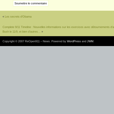
«
Les secrets d’Obama
Complete 9/11 Timeline : Nouvelles informations sur les exercices avec détournements d’avi
Bush le 11/9, et bien d’autres…
»
Copyright © 2007 ReOpen911 – News. Powered by
WordPress
and
JWM
.