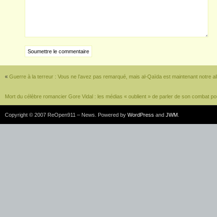
«
Guerre à la terreur : Vous ne l’avez pas remarqué, mais al-Qaïda est maintenant notre all
Mort du célèbre romancier Gore Vidal : les médias « oublient » de parler de son combat pour
Copyright © 2007 ReOpen911 – News. Powered by
WordPress
and
JWM
.