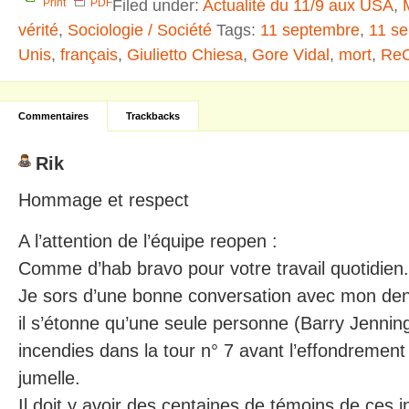
Filed under:
Actualité du 11/9 aux USA
,
Print
PDF
vérité
,
Sociologie / Société
Tags:
11 septembre
,
11 s
Unis
,
français
,
Giulietto Chiesa
,
Gore Vidal
,
mort
,
Re
Commentaires
Trackbacks
Rik
Hommage et respect
A l’attention de l’équipe reopen :
Comme d’hab bravo pour votre travail quotidien.
Je sors d’une bonne conversation avec mon dent
il s’étonne qu’une seule personne (Barry Jenning
incendies dans la tour n° 7 avant l’effondrement
jumelle.
Il doit y avoir des centaines de témoins de ces i