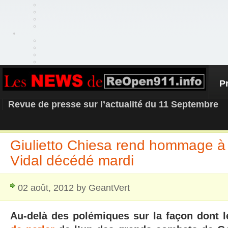
P
REOPEN911 – NEWS
Revue de presse sur l’actualité du 11 Septembre
Giulietto Chiesa rend hommage à 
Vidal décédé mardi
02 août, 2012 by GeantVert
Au-delà des polémiques sur la façon dont 