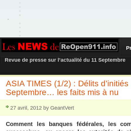
P
REOPEN911 – NEWS
Revue de presse sur l’actualité du 11 Septembre
ASIA TIMES (1/2) : Délits d’initiés
Septembre… les faits mis à nu
27 avril, 2012 by GeantVert
Comment les banques fédérales, les com