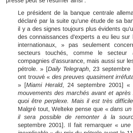
presse peut se résumer ainsi :
Le président de la banque centrale allem
déclaré par la suite qu’une étude de sa ba
il y a des signes toujours plus évidents qu’
des connaissances d’experts a eu lieu sur 
internationaux, » pas seulement concer
secteurs touchés, comme le secteur 
compagnies d’assurance, mais aussi sur les
pétrole. » [
Daily Telegraph
, 23 septembre
ont trouvé «
des preuves quasiment irréfutab
» [
Miami Herald
, 24 septembre 2001] 
mouvements des marchés avant et après le
quoi être perplexe. Mais il est très difficil
Malgré tout, Welteke pense que «
dans un 
il sera possible de remonter à la sourc
septembre 2001]. Il fait remarquer «
une 
inexplicable
» du prix du pétrole avant le 11