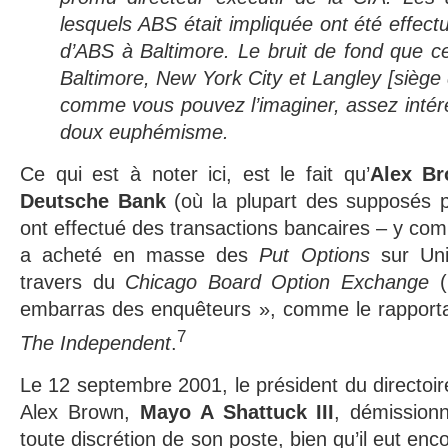
lesquels ABS était impliquée ont été effec
d’ABS à Baltimore. Le bruit de fond que c
Baltimore, New York City et Langley [siège 
comme vous pouvez l’imaginer, assez intére
doux euphémisme.
Ce qui est à noter ici, est le fait qu’
Alex B
Deutsche Bank
(où la plupart des supposés pi
ont effectué des transactions bancaires – y co
a acheté en masse des
Put Options
sur Uni
travers du
Chicago Board Option Exchange
(
embarras des enquêteurs », comme le rapporta 
7
The Independent
.
Le 12 septembre 2001, le président du directoi
Alex Brown,
Mayo A Shattuck III
, démission
toute discrétion de son poste, bien qu’il eut enc