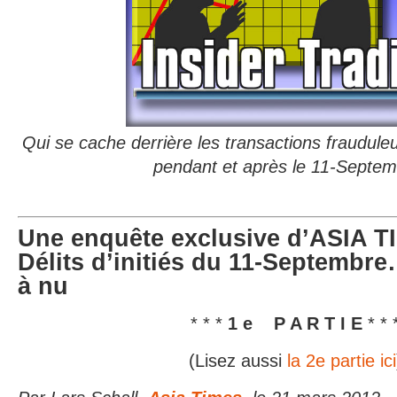
Qui se cache derrière les transactions fraudul
pendant et après le 1
1-Septem
Une enquête exclusive d’ASIA TI
Délits d’initiés du 11-Septembre…
à nu
* * *
1 e P A R T I E
* * 
(Lisez aussi
la 2e partie ici