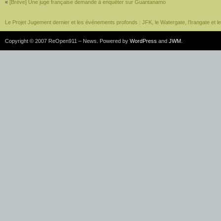
«
[Brève] Une juge française demande à enquêter sur Guantanamo
Le Projet Jugement dernier et les événements profonds : JFK, le Watergate, l’Irangate et 
Copyright © 2007 ReOpen911 – News. Powered by
WordPress
and
JWM
.