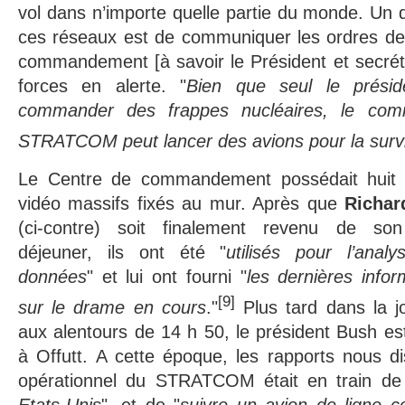
vol dans n’importe quelle partie du monde. Un d
ces réseaux est de communiquer les ordres de l
commandement [à savoir le Président et secrét
forces en alerte. "
Bien que seul le présid
commander des frappes nucléaires, le co
STRATCOM peut lancer des avions pour la surv
Le Centre de commandement possédait huit 
vidéo massifs fixés au mur. Après que
Richar
(ci-contre) soit finalement revenu de son 
déjeuner, ils ont été "
utilisés pour l’anal
données
" et lui ont fourni "
les dernières infor
[9]
sur le drame en cours
."
Plus tard dans la j
aux alentours de 14 h 50, le président Bush est
à Offutt. A cette époque, les rapports nous d
opérationnel du STRATCOM était en train de
Etats-Unis
", et de "
suivre un avion de ligne c