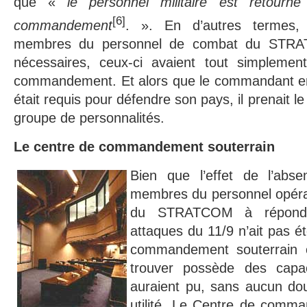
que «
le personnel militaire est retourn
[6]
commandement
. ». En d’autres termes
membres du personnel de combat du STRAT
nécessaires, ceux-ci avaient tout simplemen
commandement. Et alors que le commandant
était requis pour défendre son pays, il prenait l
groupe de personnalités.
Le centre de commandement souterrain
Bien que l’effet de l’ab
membres du personnel opérat
du STRATCOM à répondre
attaques du 11/9 n’ait pas é
commandement souterrain o
trouver possède des capac
auraient pu, sans aucun dou
utilité. Le Centre de comm