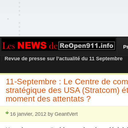
P
REOPEN911 – NEWS
Revue de presse sur l’actualité du 11 Septembre
11-Septembre : Le Centre de c
stratégique des USA (Stratcom) éta
moment des attentats ?
16 janvier, 2012 by GeantVert