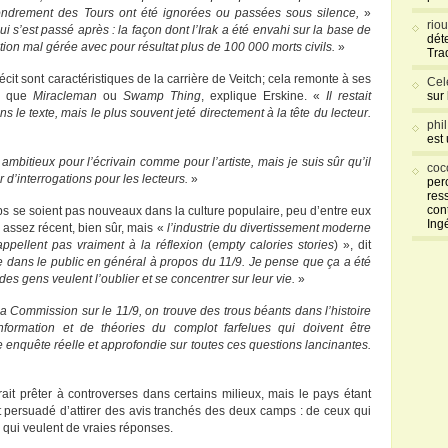
effondrement des Tours ont été ignorées ou passées sous silence,
»
rio
ui s’est passé après : la façon dont l’Irak a été envahi sur la base de
déte
ion mal gérée avec pour résultat plus de 100 000 morts civils.
»
Tra
récit sont caractéristiques de la carrière de Veitch; cela remonte à ses
Cel
ls que
Miracleman
ou
Swamp Thing
, explique Erskine. «
Il restait
sur
ns le texte, mais le plus souvent jeté directement à la tête du lecteur.
phi
est
ambitieux pour l’écrivain comme pour l’artiste, mais je suis sûr qu’il
coc
 d’interrogations pour les lecteurs.
»
per
res
con
ps se soient pas nouveaux dans la culture populaire, peu d’entre eux
Ing
 assez récent, bien sûr, mais «
l’industrie du divertissement moderne
appellent pas vraiment à la réflexion
(
empty calories stories
) », dit
le dans le public en général à propos du 11/9. Je pense que ça a été
des gens veulent l’oublier et se concentrer sur leur vie.
»
la Commission sur le 11/9, on trouve des trous béants dans l’histoire
nformation et de théories du complot farfelues qui doivent être
 enquête réelle et approfondie sur toutes ces questions lancinantes.
t prêter à controverses dans certains milieux, mais le pays étant
est persuadé d’attirer des avis tranchés des deux camps : de ceux qui
 qui veulent de vraies réponses.