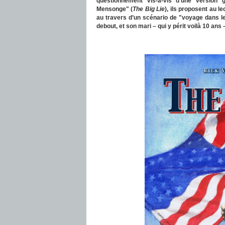
questionnement vis-à-vis d’une version
Mensonge" (
The Big Lie
), ils proposent au 
au travers d’un scénario de "voyage dans le
debout, et son mari – qui y périt voilà 10 an