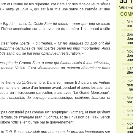
au T
ch et Erskine de les rejoindre, car c’étaient des fans de leurs séries
Wikilea
cs «
Army @ Love
», qui est à la fois une satire de l’armée, et une
COMM
Mik
The Big Lie – et ce fut Oncle Sam lui-même -, pour que tout se mette
par
 l’icône américaine sur la couverture du numéro 1 se tenant à côté
dom
don
une
c’est notre liberté,
» dit Yeates. «
Or les attaques du 11/9 ont été
a supprimé certaines de nos libertés parmi les plus importantes. Alors
Mou
t de sang, qui se bat pour obtenir leur restauration.
»
don
une
escapés de Ground Zero, à ceux qui étaient collés à leur téléviseur,
, raconte Veitch.
C’est véritablement un moment déterminant dans
Car
Blee
lav
lise le thème du 11-Septembre. Dans son roman BD paru chez Vertigo
déte
la semaine d’errance d’un homme avant, pendant et après les attentats
Tra
puis un microcosme particulier, mais avec "Le Grand Mensonge",
ter l’ensemble du paysage macroscopique politique, financier et
Mar
par
kid
est pas considéré pas comme un "sceptique" (
Truther
), et bien qu’étant
con
tergate
, de l
‘Irangate
(Iran / Contra), et de l’invasion de l’Irak, Veitch
istoire "officielle" fournie par le gouvernement.
kid
Lad
 le 11/9, il est assez clair que beaucoup de preuves importantes sur
pou