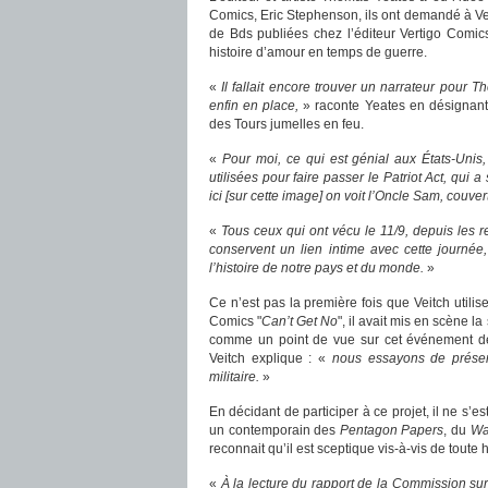
Comics, Eric Stephenson, ils ont demandé à Veit
de Bds publiées chez l’éditeur Vertigo Comi
histoire d’amour en temps de guerre.
«
Il fallait encore trouver un narrateur pour 
enfin en place,
» raconte Yeates en désignant
des Tours jumelles en feu.
«
Pour moi, ce qui est génial aux États-Unis, 
utilisées pour faire passer le Patriot Act, qui 
ici [sur cette image] on voit l’Oncle Sam, couver
«
Tous ceux qui ont vécu le 11/9, depuis les r
conservent un lien intime avec cette journée
l’histoire de notre pays et du monde.
»
Ce n’est pas la première fois que Veitch uti
Comics "
Can’t Get No
", il avait mis en scène 
comme un point de vue sur cet événement de
Veitch explique : «
nous essayons de présen
militaire.
»
En décidant de participer à ce projet, il ne s’
un contemporain des
Pentagon Papers
, du
Wa
reconnait qu’il est sceptique vis-à-vis de toute h
«
À la lecture du rapport de la Commission sur