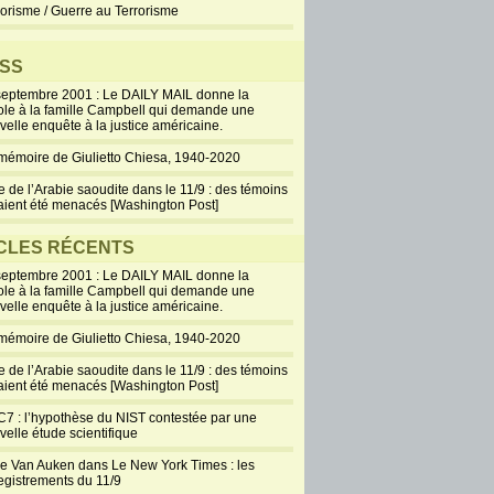
rorisme / Guerre au Terrorisme
SS
septembre 2001 : Le DAILY MAIL donne la
ole à la famille Campbell qui demande une
velle enquête à la justice américaine.
mémoire de Giulietto Chiesa, 1940-2020
e de l’Arabie saoudite dans le 11/9 : des témoins
aient été menacés [Washington Post]
CLES RÉCENTS
septembre 2001 : Le DAILY MAIL donne la
ole à la famille Campbell qui demande une
velle enquête à la justice américaine.
mémoire de Giulietto Chiesa, 1940-2020
e de l’Arabie saoudite dans le 11/9 : des témoins
aient été menacés [Washington Post]
7 : l’hypothèse du NIST contestée par une
velle étude scientifique
ie Van Auken dans Le New York Times : les
egistrements du 11/9