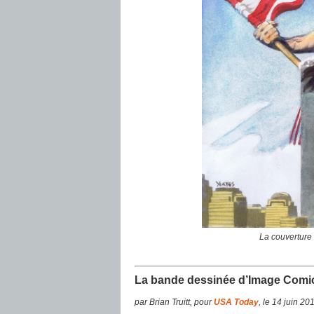
La couverture
La bande dessinée d’Image Comic
par Brian Truitt, pour
USA Today
, le 14 juin 20