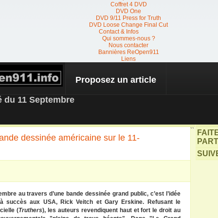
Coffret 4 DVD
DVD One
DVD 9/11 Press for Truth
DVD Loose Change Final Cut
Contact & Infos
Qui sommes-nous ?
Nous contacter
Bannières ReOpen911
Liens
Proposez un article
 NEWS
té du 11 Septembre
``
FAIT
nde dessinée américaine sur le 11-
PART
SUIV
embre au travers d’une bande dessinée grand public, c’est l’idée
 succès aux USA, Rick Veitch et Gary Erskine. Refusant le
cielle (
Truthers
), les auteurs revendiquent haut et fort le droit au