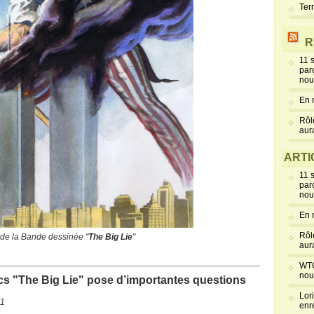
Ter
R
11 
par
nou
En 
Rôl
aur
ARTI
11 
par
nou
En 
Rôl
 de la Bande dessinée "
The Big Lie
"
aur
WTC
nou
s "The Big Lie" pose d’importantes questions
Lor
11
enr