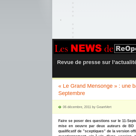
REOPEN911 –
Revue de presse sur l’actuali
« Le Grand Mensonge » : une ba
Septembre
06 décembre, 2011 by GeantVert
Faire se poser des questions sur le 11-Sept
mise en oeuvre par deux auteurs de BD à
qualificatif de "sceptiques" de la version offi