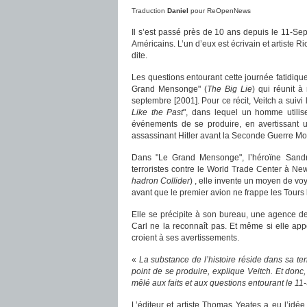
Traduction
Daniel
pour ReOpenNews
Il s’est passé près de 10 ans depuis le 11-Sep
Américains. L’un d’eux est écrivain et artiste R
dite.
Les questions entourant cette journée fatidiqu
Grand Mensonge" (
The Big Lie
) qui réunit à
septembre [2001]. Pour ce récit, Veitch a suiv
Like the Past
", dans lequel un homme utilis
événements de se produire, en avertissant u
assassinant Hitler avant la Seconde Guerre Mo
Dans "Le Grand Mensonge", l’héroïne Sandra
terroristes contre le World Trade Center à New
hadron Collider
) , elle invente un moyen de vo
avant que le premier avion ne frappe les Tours
Elle se précipite à son bureau, une agence de
Carl ne la reconnaît pas. Et même si elle app
croient à ses avertissements.
«
La substance de l’histoire réside dans sa tent
point de se produire, explique Veitch. Et donc,
mêlé aux faits et aux questions entourant le 1
L’éditeur et artiste Thomas Yeates a eu l’idée