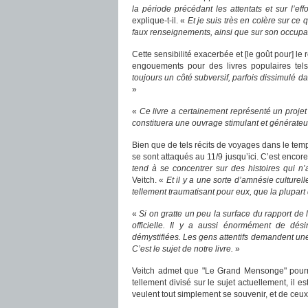
la période précédant les attentats et sur l’
explique-t-il. «
Et je suis très en colère sur ce q
faux renseignements, ainsi que sur son occupat
Cette sensibilité exacerbée et [le goût pour] le 
engouements pour des livres populaires te
toujours un côté subversif, parfois dissimulé da
»
«
Ce livre a certainement représenté un projet 
constituera une ouvrage stimulant et générateur
Bien que de tels récits de voyages dans le tem
se sont attaqués au 11/9 jusqu’ici. C’est encore
tend à se concentrer sur des histoires qui n’
Veitch. «
Et il y a une sorte d’amnésie culturel
tellement traumatisant pour eux, que la plupart 
«
Si on gratte un peu la surface du rapport de 
officielle. Il y a aussi énormément de dési
démystifiées. Les gens attentifs demandent une
C’est le sujet de notre livre.
»
Veitch admet que "Le Grand Mensonge" pourrai
tellement divisé sur le sujet actuellement, il 
veulent tout simplement se souvenir, et de ceux