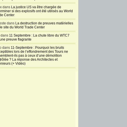
ux dans
La justice US va être chargée de
rminer si des explosifs ont été utilisés au World
de Center
este dans
La destruction de preuves matérielles
 le site du World Trade Center
l dans
11 Septembre : La chute libre du WTC7
 une preuve flagrante
o dans
11-Septembre : Pourquoi les bruits
ceptibles lors de l’effondrement des Tours ne
semblent-ils pas à ceux d’une démolition
trôlée ? La réponse des Architectes et
énieurs (+ Vidéo)