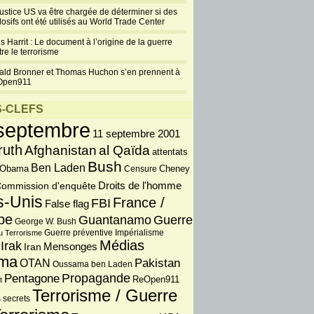
justice US va être chargée de déterminer si des
losifs ont été utilisés au World Trade Center
s Harrit : Le document à l’origine de la guerre
re le terrorisme
ald Bronner et Thomas Huchon s’en prennent à
Open911
-CLEFS
septembre
11 septembre 2001
ruth
Afghanistan
al Qaïda
attentats
Bush
Ben Laden
 Obama
Censure
Cheney
Droits de l'homme
ommission d'enquête
s-Unis
France /
FBI
False flag
pe
Guantanamo
Guerre
George W. Bush
Guerre préventive
u Terrorisme
Impérialisme
Médias
Irak
Iran
Mensonges
ma
OTAN
Pakistan
Oussama ben Laden
Propagande
Pentagone
ReOpen911
t
Terrorisme / Guerre
 secrets