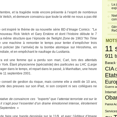
La 
exp
tembre, et la tragédie reste encore présente à l’esprit de nombreux
Niel
ick Veitch, et demeure convaincu que toute la vérité ne nous a pas été
cont
Gér
e ont inspiré le thème de sa nouvelle série BD d’Image Comics : "Le
Re
 nouveau Rick Veitch et Gary Erskine et dont l’histoire débute le 7
i la même structure que l’épisode de
Twilight Zone
de 1963 "
No Time
MOTS
e une machine à remonter le temps pour tenter d’empêcher trois
11 
n policier [de l’arrivée] de la bombe atomique sur Hiroshima, en
ndiale, et en empêchant le naufrage du Lusitania.
911 t
 est une femme qui a perdu son mari, Carl, lors des attentats
Barack
 York. Étant physicienne [spécialiste] des particules au LHC (
Large
CIA
yager dans le temps, et repart dans le passé, à Manhattan, une heure
C
 le 11 septembre 2001.
Etat
Euro
 conseil de gestion du risque, mais comme elle a vieilli de 10 ans,
orte des preuves sur son iPad, ni son conjoint ni ses collègues ne
Guerre a
Internet
Oba
ative de convaincre ces "experts" que l’attentat terroriste est sur le
 il s’agit pour l’essentiel d’un drame émotionnel intense, étroitement
Patriot Ac
1-Septembre.
»
Services
 de faire une bande dessinée sur le 11/9, et avec l’éditeur d’Image