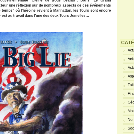
 gouvernementale "pleine de trous béants". Dans "Le Grand
lecteur une réflexion sur de nombreux aspects de ces événements
 temps" où l’héroïne revient à Manhattan, les Tours sont encore
s – est au travail dans l’une des deux Tours Jumelles…
CATÉ
Actu
Act
Act
Asp
Fai
Fin
Géo
Mou
Non
Soc