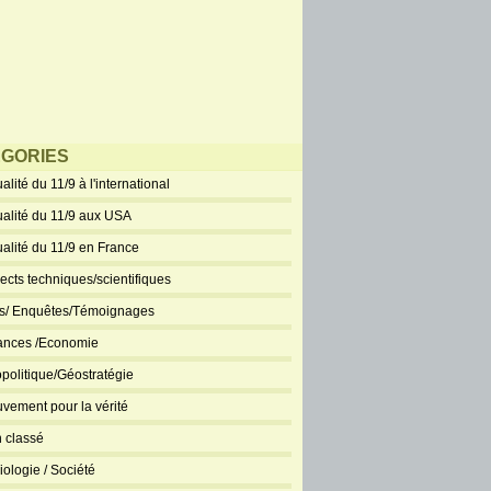
GORIES
alité du 11/9 à l'international
ualité du 11/9 aux USA
ualité du 11/9 en France
ects techniques/scientifiques
ts/ Enquêtes/Témoignages
ances /Economie
politique/Géostratégie
vement pour la vérité
 classé
iologie / Société