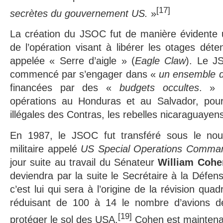
[17]
secrètes du gouvernement US.
»
La création du JSOC fut de manière évidente 
de l’opération visant à libérer les otages déte
appelée « Serre d’aigle » (
Eagle Claw
). Le J
commencé par s’engager dans «
un ensemble d
financées par des «
budgets occultes
. » 
opérations au Honduras et au Salvador, pour
illégales des Contras, les rebelles nicaraguayen
En 1987, le JSOC fut transféré sous le n
militaire appelé
US Special Operations Comma
jour suite au travail du Sénateur
William Cohe
deviendra par la suite le Secrétaire à la Défen
c’est lui qui sera à l’origine de la révision qua
réduisant de 100 à 14 le nombre d’avions 
[19]
protéger le sol des USA.
Cohen est maintena