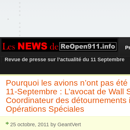
P
REOPEN911 – NEWS
Revue de presse sur l’actualité du 11 Septembre
Pourquoi les avions n’ont pas été 
11-Septembre : L’avocat de Wall St
Coordinateur des détournements 
Opérations Spéciales
25 octobre, 2011 by GeantVert