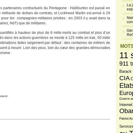
La 
es partenaires contractuels du Pentagone : Halliburton est passé en
exp
milliards de dollars de contrats, et Lockheed Martin est arrivé à 29
Niel
 pour les compagnies militaires privées : en 2003 il y avait dans la
cont
aires, NdT) que de militaires.
Gér
uantifiés à hauteur de plus de 6 mille morts au combat et plus d’un
Re
ués dans les actions guerrières se monte à 125 mille en Irak, 50 mille
stimations faites largement par défaut : des centaines de milliers de
MOTS
inuent à mourir. Loin des yeux, loin du cœur des grandes démocraties
11 
orisme.
911 t
Barack
CIA
C
Etat
Euro
sland.
Guerre a
Internet
Oba
Patriot Ac
Services