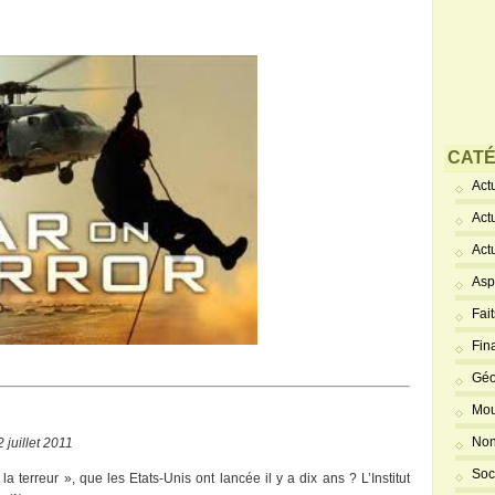
CATÉ
Actu
Act
Act
Asp
Fai
Fin
Géo
Mou
Non
 juillet 2011
Soc
 terreur », que les Etats-Unis ont lancée il y a dix ans ? L’Institut