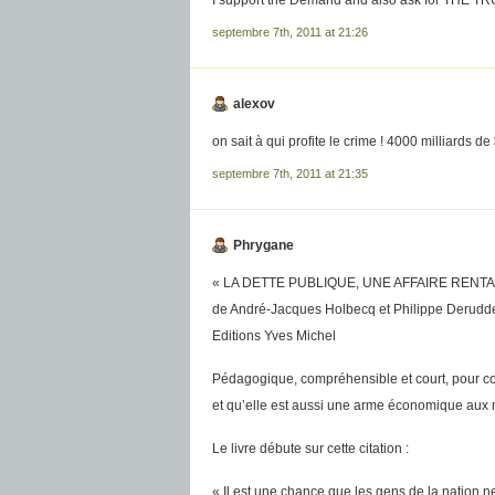
I support the Demand and also ask for THE TR
septembre 7th, 2011 at 21:26
alexov
on sait à qui profite le crime ! 4000 milliards de
septembre 7th, 2011 at 21:35
Phrygane
« LA DETTE PUBLIQUE, UNE AFFAIRE RENTABLE,
de André-Jacques Holbecq et Philippe Derudd
Editions Yves Michel
Pédagogique, compréhensible et court, pour comp
et qu’elle est aussi une arme économique aux
Le livre débute sur cette citation :
« Il est une chance que les gens de la nation