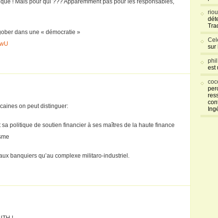
ntique ! Mais pour qui ??? Apparemment pas pour les responsables,
rio
déte
Tra
e gober dans une « démocratie »
Cel
HwU
sur
phi
est
coc
per
res
con
caines on peut distinguer:
Ing
 sa politique de soutien financier à ses maîtres de la haute finance
isme
 aux banquiers qu’au complexe militaro-industriel.