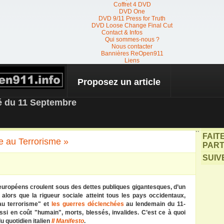
Coffret 4 DVD
DVD One
DVD 9/11 Press for Truth
DVD Loose Change Final Cut
Contact & Infos
Qui sommes-nous ?
Nous contacter
Bannières ReOpen911
Liens
Proposez un article
 NEWS
té du 11 Septembre
``
FAIT
re au Terrorisme »
PART
SUIV
européens croulent sous des dettes publiques gigantesques, d’un
alors que la rigueur sociale atteint tous les pays occidentaux,
au terrorisme" et
les guerres déclenchées
au lendemain du 11-
si en coût "humain", morts, blessés, invalides. C’est ce à quoi
u quotidien italien
Il Manifesto
.