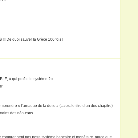
UTH !
 $ !!! De quoi sauver la Grèce 100 fois !
 à qui profite le système ? »
er
rendre « l’arnaque de la dette » (c »est le titre d’un des chapitre)
 mains des néo-cons.
 ne comprennent pas notre système bancaire et monétaire, parce que