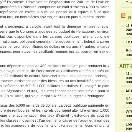
(1)
ty
l’a calculé. L’invasion de l’Afghanistan en 2001 et de l’Irak en
Ter
 guerrières au Pakistan, comportent un coût d’environ 4.000 milliards
présente ce chiffre, il suffit de penser qu’il équivaut à ce que
eur brut, en trois siècles environ, et l’Irak en plus d’un demi siècle.
R
11 
ngt chercheurs, a calculé avant tout la dépense militaire directe,
par
uerre que le Congrès a ajoutées au budget du Pentagone : environ
nou
tait pas disponible dans les caisses publiques. Elle a donc été
rnationaux, obligeant cependant le gouvernement fédéral à payer
En 
salés : environ 200 milliards de dollars en dix ans. 74 autres milliards
Rôl
naires, pour étayer les vacillants régimes mis au pouvoir en Irak et
aur
ARTI
 une dépense de plus de 400 milliards de dollars pour renforcer la «
nue s’ajouter celle de l’assistance aux militaires rentrés blessés ou
11 
nt 32 milliards de dollars. Mais ceci n’est que la pointe de l’iceberg :
par
éclament assistance pour des blessures ou des invalidités sont plus
nou
s coûteront de 600 à 1.000 milliards de dollars. Et, malgré le plan
En 
 en Afghanistan et Irak, d’autres financements sont prévus pour la
s 118 milliards, qui s’ajouteront aux 553 du budget du Pentagone.
Rôl
aur
ssus des 5.000 milliards de dollars. La dette publique augmente en
ure de rembourser, et les intérêts pourraient atteindre environ 1.000
WTC
voque une augmentation des taux d’intérêt (c’est-à-dire du coût de
nou
r les classes moyennes : l’an dernier, à cause de l’augmentation des
Lor
erre, les acquéreurs de logements ont vu augmenter leurs emprunts
enr