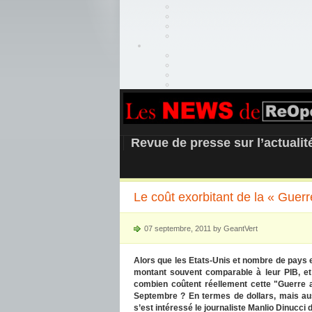
REOPEN911 –
Revue de presse sur l’actuali
Le coût exorbitant de la « Guer
07 septembre, 2011 by GeantVert
Alors que les Etats-Unis et nombre de pays 
montant souvent comparable à leur PIB, et 
combien coûtent réellement cette "Guerre 
Septembre ? En termes de dollars, mais aus
s’est intéressé le journaliste Manlio Dinucci d