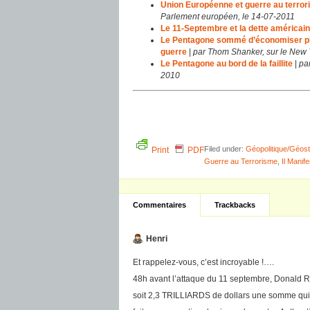
Union Européenne et guerre au terror
Parlement européen, le 14-07-2011
Le 11-Septembre et la dette américai
Le Pentagone sommé d’économiser plus
guerre
|
par Thom Shanker, sur le New Y
Le Pentagone au bord de la faillite
|
pa
2010
Filed under:
Géopolitique/Géost
Print
PDF
Guerre au Terrorisme
,
Il Manif
Commentaires
Trackbacks
Henri
Et rappelez-vous, c’est incroyable !….
48h avant l’attaque du 11 septembre, Donald R
soit 2,3 TRILLIARDS de dollars une somme qui av