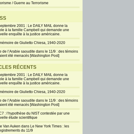
rorisme / Guerre au Terrorisme
SS
septembre 2001 : Le DAILY MAIL donne la
ole à la famille Campbell qui demande une
velle enquête à la justice américaine.
mémoire de Giulietto Chiesa, 1940-2020
e de l’Arabie saoudite dans le 11/9 : des témoins
aient été menacés [Washington Post]
CLES RÉCENTS
septembre 2001 : Le DAILY MAIL donne la
ole à la famille Campbell qui demande une
velle enquête à la justice américaine.
mémoire de Giulietto Chiesa, 1940-2020
e de l’Arabie saoudite dans le 11/9 : des témoins
aient été menacés [Washington Post]
7 : l’hypothèse du NIST contestée par une
velle étude scientifique
ie Van Auken dans Le New York Times : les
egistrements du 11/9