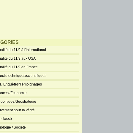
GORIES
alité du 11/9 à l'international
ualité du 11/9 aux USA
ualité du 11/9 en France
ects techniques/scientifiques
ts/ Enquêtes/Témoignages
ances /Economie
politique/Géostratégie
vement pour la vérité
 classé
iologie / Société