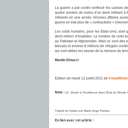
La guerre a par contre renfloué les caisses d
quatre années de moins d’un demi milliard à 6 
milliards en une année. Grosses affaires aussi
guerre en Irak plus de « contractuels » (mercen
Les coûts humains, pour les Etats-Unis, sont q
demi million d’invalides. Le nombre de civils t
au Pakistan et Afghanistan. Mais ce sont des e
blessés et environ 8 millions de réfugiés cont
qui sont allées les sauver de la menace de terr
Manlio Dinucci
Edition de mardi 12 juillet 2011 de
il manifesto
Note :
(1) Située à Providence dans l’Etat du Rhode I
Traduit de l’italien par Marie-Ange Patrizio
En lien avec cet article :