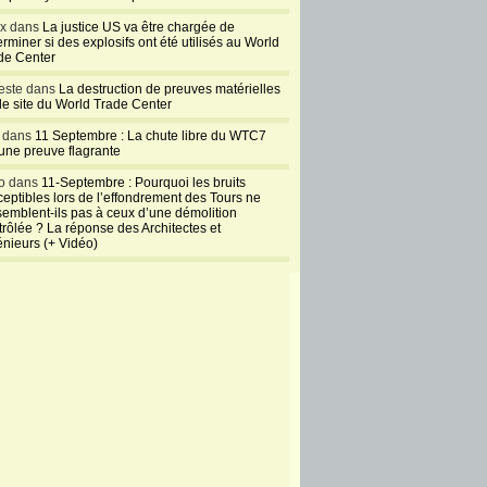
ux dans
La justice US va être chargée de
rminer si des explosifs ont été utilisés au World
de Center
este dans
La destruction de preuves matérielles
 le site du World Trade Center
l dans
11 Septembre : La chute libre du WTC7
 une preuve flagrante
o dans
11-Septembre : Pourquoi les bruits
ceptibles lors de l’effondrement des Tours ne
semblent-ils pas à ceux d’une démolition
trôlée ? La réponse des Architectes et
énieurs (+ Vidéo)