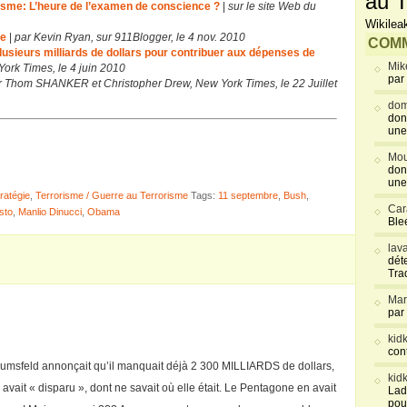
au T
isme: L’heure de l’examen de conscience ?
|
sur le site Web du
Wikilea
ne
|
par Kevin Ryan, sur 911Blogger, le 4 nov. 2010
COMM
ieurs milliards de dollars pour contribuer aux dépenses de
Mik
ork Times, le 4 juin 2010
par
r Thom SHANKER et Christopher Drew, New York Times, le 22 Juillet
dom
don
une
Mou
don
une
ratégie
,
Terrorisme / Guerre au Terrorisme
Tags:
11 septembre
,
Bush
,
Car
esto
,
Manlio Dinucci
,
Obama
Blee
lav
déte
Tra
Mar
par
kid
con
umsfeld annonçait qu’il manquait déjà 2 300 MILLIARDS de dollars,
kid
ait « disparu », dont ne savait où elle était. Le Pentagone en avait
Lad
pou