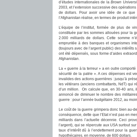
d’études internationales de la
Brown Universi
2003, et l’extension successive des opérations
de dollars. Pour avoir une idée de ce que re
l’Afghanistan réalise, en termes de produit intéri
L’équipe de l’institut, formée de plus de vi
constituée par les sommes allouées pour la g
2.000 milliards de dollars. Cette somme n’é
empruntée à des banques et organismes inte
(toujours avec de l’argent public) des intérêts 
ont été dépensés, sous forme d’aides extraordi
Afghanistan.
La « guerre à la terreur » a en outre comporté
sécurité de la patrie ». A ces dépenses est ve
invalides des actions guerrières : jusqu’à prése
les vétérans (anciens combattants, NdT) qui r
d’un million. On calcule que, en 30-40 ans, il
annoncé de diminuer le nombre des militaires
guerre : pour l’année budgétaire 2012, au moin
Le coût de la guerre grimpera donc bien au-de
conséquence, dette que l’Etat n’est pas en mes
milliards dans l’actuelle décennie. Ceci pro
l’argent), qui se répercute aux USA surtout su
taux d’intérêt dû à l’endettement pour la gu
hypothécaires, en moyenne, de 600 dollars.