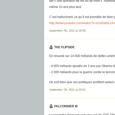
fait « une question de vie ou de mort ». Authe
même 10 ans plus tard.
C’est hallucinant, ce qu’il est possible de fair
http://www.youtube.com/watch?v=xU4GdHLU
septembre 7th, 2011 at 18:58
THE FLIPSIDE
En résumé sur 14 000 milliards de dettes améri
- 4 000 milliards ajoutés en 3 ans par Obama et
- 2 000 milliards pour la guerre contre le terror
On voit bien que ces politiques profitent autant
septembre 7th, 2011 at 20:01
FALCONNIER M