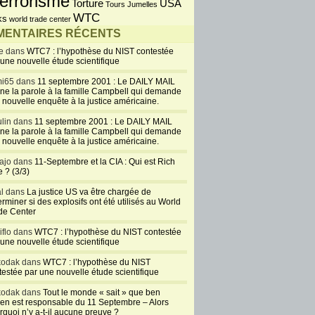
errorisme
USA
Torture
Tours Jumelles
WTC
ks
world trade center
ENTAIRES RÉCENTS
e dans
WTC7 : l’hypothèse du NIST contestée
 une nouvelle étude scientifique
i65 dans
11 septembre 2001 : Le DAILY MAIL
ne la parole à la famille Campbell qui demande
 nouvelle enquête à la justice américaine.
lin dans
11 septembre 2001 : Le DAILY MAIL
ne la parole à la famille Campbell qui demande
 nouvelle enquête à la justice américaine.
ajo dans
11-Septembre et la CIA : Qui est Rich
 ? (3/3)
al dans
La justice US va être chargée de
rminer si des explosifs ont été utilisés au World
de Center
iflo dans
WTC7 : l’hypothèse du NIST contestée
 une nouvelle étude scientifique
kodak dans
WTC7 : l’hypothèse du NIST
testée par une nouvelle étude scientifique
kodak dans
Tout le monde « sait » que ben
en est responsable du 11 Septembre – Alors
rquoi n’y a-t-il aucune preuve ?