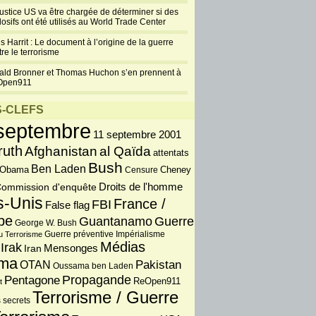
justice US va être chargée de déterminer si des
losifs ont été utilisés au World Trade Center
s Harrit : Le document à l’origine de la guerre
re le terrorisme
ald Bronner et Thomas Huchon s’en prennent à
Open911
-CLEFS
septembre
11 septembre 2001
ruth
Afghanistan
al Qaïda
attentats
Bush
Ben Laden
 Obama
Censure
Cheney
Droits de l'homme
ommission d'enquête
s-Unis
France /
FBI
False flag
pe
Guantanamo
Guerre
George W. Bush
Guerre préventive
u Terrorisme
Impérialisme
Médias
Irak
Iran
Mensonges
ma
OTAN
Pakistan
Oussama ben Laden
Propagande
Pentagone
ReOpen911
t
Terrorisme / Guerre
 secrets