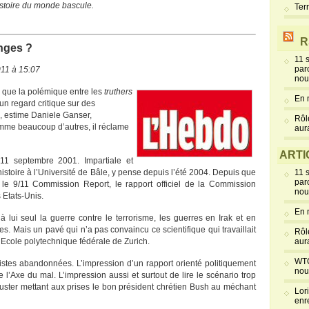
istoire du monde bascule.
Ter
R
nges ?
11 
par
011 à 15:07
nou
s que la polémique entre les
truthers
En 
r un regard critique sur des
, estime Daniele Ganser,
Rôl
Comme beaucoup d’autres, il réclame
aur
ARTI
11 septembre 2001. Impartiale et
istoire à l’Université de Bâle, y pense depuis l’été 2004. Depuis que
11 
par
 le 9/11 Commission Report, le rapport officiel de la Commission
nou
s Etats-Unis.
En 
 lui seul la guerre contre le terrorisme, les guerres en Irak et en
es. Mais un pavé qui n’a pas convaincu ce scientifique qui travaillait
Rôl
’Ecole polytechnique fédérale de Zurich.
aur
WTC
istes abandonnées. L’impression d’un rapport orienté politiquement
nou
e l’Axe du mal. L’impression aussi et surtout de lire le scénario trop
uster mettant aux prises le bon président chrétien Bush au méchant
Lor
enr