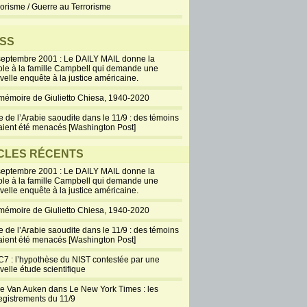
rorisme / Guerre au Terrorisme
SS
septembre 2001 : Le DAILY MAIL donne la
ole à la famille Campbell qui demande une
velle enquête à la justice américaine.
mémoire de Giulietto Chiesa, 1940-2020
e de l’Arabie saoudite dans le 11/9 : des témoins
aient été menacés [Washington Post]
CLES RÉCENTS
septembre 2001 : Le DAILY MAIL donne la
ole à la famille Campbell qui demande une
velle enquête à la justice américaine.
mémoire de Giulietto Chiesa, 1940-2020
e de l’Arabie saoudite dans le 11/9 : des témoins
aient été menacés [Washington Post]
7 : l’hypothèse du NIST contestée par une
velle étude scientifique
ie Van Auken dans Le New York Times : les
egistrements du 11/9