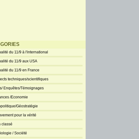
GORIES
alité du 11/9 à l'international
ualité du 11/9 aux USA
ualité du 11/9 en France
ects techniques/scientifiques
ts/ Enquêtes/Témoignages
ances /Economie
politique/Géostratégie
vement pour la vérité
 classé
iologie / Société