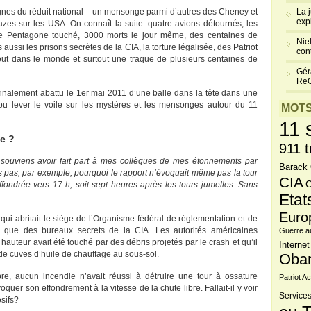
gnes du réduit national – un mensonge parmi d’autres des Cheney et
La 
exp
es sur les USA. On connaît la suite: quatre avions détournés, les
 le Pentagone touché, 3000 morts le jour même, des centaines de
Niel
s aussi les prisons secrètes de la CIA, la torture légalisée, des Patriot
cont
out dans le monde et surtout une traque de plusieurs centaines de
Gér
Re
finalement abattu le 1er mai 2011 d’une balle dans la tête dans une
t pu lever le voile sur les mystères et les mensonges autour du 11
MOTS
11 
ée ?
911 t
souviens avoir fait part à mes collègues de mes étonnements par
Barack
ais pas, par exemple, pourquoi le rapport n’évoquait même pas la tour
CIA
C
ffondrée vers 17 h, soit sept heures après les tours jumelles. Sans
Etat
Euro
qui abritait le siège de l’Organisme fédéral de réglementation et de
i que des bureaux secrets de la CIA. Les autorités américaines
Guerre a
auteur avait été touché par des débris projetés par le crash et qu’il
Internet
 de cuves d’huile de chauffage au sous-sol.
Oba
e, aucun incendie n’avait réussi à détruire une tour à ossature
Patriot Ac
uer son effondrement à la vitesse de la chute libre. Fallait-il y voir
Services
sifs?