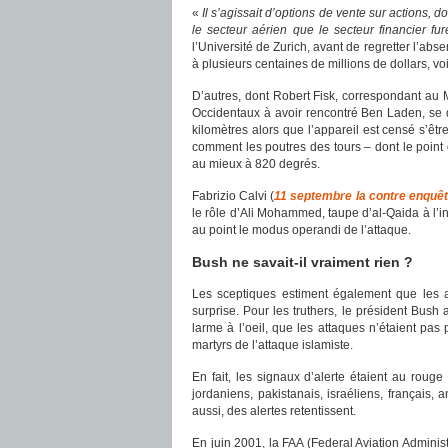
«
Il s’agissait d’options de vente sur actions, d
le secteur aérien que le secteur financier fu
l’Université de Zurich, avant de regretter l’abs
à plusieurs centaines de millions de dollars, voi
D’autres, dont Robert Fisk, correspondant au
Occidentaux à avoir rencontré Ben Laden, se 
kilomètres alors que l’appareil est censé s’êt
comment les poutres des tours – dont le point
au mieux à 820 degrés.
Fabrizio Calvi (
11 septembre la contre enquê
le rôle d’Ali Mohammed, taupe d’al-Qaida à l’in
au point le modus operandi de l’attaque.
Bush ne savait-il vraiment rien ?
Les sceptiques estiment également que les at
surprise. Pour les truthers, le président Bush 
larme à l’oeil, que les attaques n’étaient pas 
martyrs de l’attaque islamiste.
En fait, les signaux d’alerte étaient au roug
jordaniens, pakistanais, israéliens, français,
aussi, des alertes retentissent.
En juin 2001, la FAA (Federal Aviation Admini