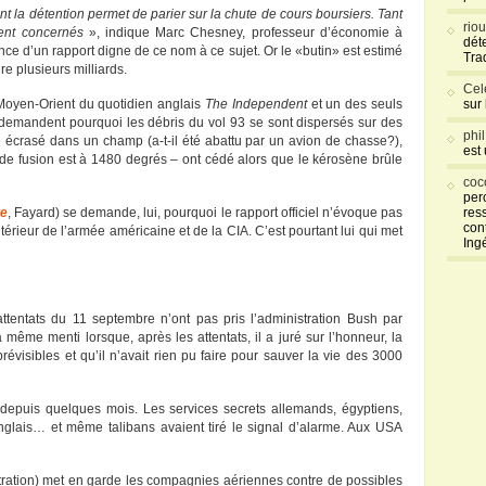
ont la détention permet de parier sur la chute de cours boursiers. Tant
rio
rent concernés
», indique Marc Chesney, professeur d’économie à
déte
ence d’un rapport digne de ce nom à ce sujet. Or le «butin» est estimé
Tra
re plusieurs milliards.
Cel
 Moyen-Orient du quotidien anglais
The Independent
et un des seuls
sur
demandent pourquoi les débris du vol 93 se sont dispersés sur des
phi
re écrasé dans un champ (a-t-il été abattu par un avion de chasse?),
est
 de fusion est à 1480 degrés – ont cédé alors que le kérosène brûle
coc
per
te
, Fayard) se demande, lui, pourquoi le rapport officiel n’évoque pas
res
con
térieur de l’armée américaine et de la CIA. C’est pourtant lui qui met
Ing
tentats du 11 septembre n’ont pas pris l’administration Bush par
a même menti lorsque, après les attentats, il a juré sur l’honneur, la
prévisibles et qu’il n’avait rien pu faire pour sauver la vie des 3000
e depuis quelques mois. Les services secrets allemands, égyptiens,
 anglais… et même talibans avaient tiré le signal d’alarme. Aux USA
stration) met en garde les compagnies aériennes contre de possibles