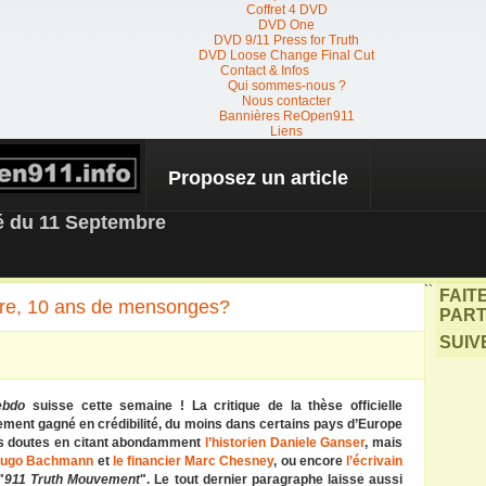
Coffret 4 DVD
DVD One
DVD 9/11 Press for Truth
DVD Loose Change Final Cut
Contact & Infos
Qui sommes-nous ?
Nous contacter
Bannières ReOpen911
Liens
Proposez un article
 NEWS
té du 11 Septembre
``
FAIT
bre, 10 ans de mensonges?
PART
SUIV
ebdo
suisse cette semaine ! La critique de la thèse officielle
lement gagné en crédibilité, du moins dans certains pays d’Europe
 ces doutes en citant abondamment
l’historien Daniele Ganser
, mais
ugo Bachmann
et
le financier Marc Chesney
, ou encore
l’écrivain
"
911 Truth Mouvement
". Le tout dernier paragraphe laisse aussi