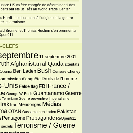
justice US va être chargée de déterminer si des
losifs ont été utilisés au World Trade Center
s Harrit : Le document à l’origine de la guerre
re le terrorisme
ald Bronner et Thomas Huchon s’en prennent à
Open911
-CLEFS
septembre
11 septembre 2001
ruth
Afghanistan
al Qaïda
attentats
Bush
Ben Laden
 Obama
Censure
Cheney
Droits de l'homme
ommission d'enquête
s-Unis
France /
FBI
False flag
pe
Guantanamo
Guerre
George W. Bush
Guerre préventive
u Terrorisme
Impérialisme
Médias
Irak
Iran
Mensonges
ma
OTAN
Pakistan
Oussama ben Laden
Propagande
Pentagone
ReOpen911
t
Terrorisme / Guerre
 secrets