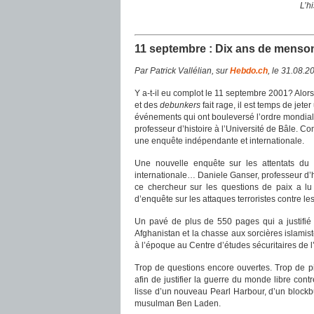
L’h
11 septembre : Dix ans de menso
Par Patrick Vallélian, sur
Hebdo.ch
, le 31.08.2
Y a-t-il eu complot le 11 septembre 2001? Alor
et des
debunkers
fait rage, il est temps de jete
événements qui ont bouleversé l’ordre mondial
professeur d’histoire à l’Université de Bâle. 
une enquête indépendante et internationale.
Une nouvelle enquête sur les attentats du 
internationale… Daniele Ganser, professeur d’h
ce chercheur sur les questions de paix a lu
d’enquête sur les attaques terroristes contre le
Un pavé de plus de 550 pages qui a justifié à
Afghanistan et la chasse aux sorcières islamist
à l’époque au Centre d’études sécuritaires de l
Trop de questions encore ouvertes. Trop de p
afin de justifier la guerre du monde libre contr
lisse d’un nouveau Pearl Harbour, d’un blockb
musulman Ben Laden.