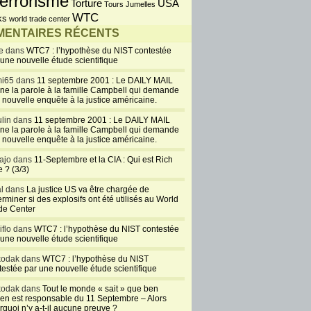
errorisme
USA
Torture
Tours Jumelles
WTC
ks
world trade center
ENTAIRES RÉCENTS
e dans
WTC7 : l’hypothèse du NIST contestée
 une nouvelle étude scientifique
i65 dans
11 septembre 2001 : Le DAILY MAIL
ne la parole à la famille Campbell qui demande
 nouvelle enquête à la justice américaine.
lin dans
11 septembre 2001 : Le DAILY MAIL
ne la parole à la famille Campbell qui demande
 nouvelle enquête à la justice américaine.
ajo dans
11-Septembre et la CIA : Qui est Rich
 ? (3/3)
al dans
La justice US va être chargée de
rminer si des explosifs ont été utilisés au World
de Center
iflo dans
WTC7 : l’hypothèse du NIST contestée
 une nouvelle étude scientifique
kodak dans
WTC7 : l’hypothèse du NIST
testée par une nouvelle étude scientifique
kodak dans
Tout le monde « sait » que ben
en est responsable du 11 Septembre – Alors
rquoi n’y a-t-il aucune preuve ?