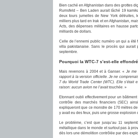
Bien caché en Afghanistan dans des grottes di
Rumsfeld – Ben Laden aurait lâché 19 kamikaz
deux tours jumelles de New York détruites,
milliers plus tard en Irak et en Afghanistan, mai
Acts, des dépenses militaires en hausse part
milliards de dollars.
Celle de l’ennemi public numéro un qui a été 
villa pakistanaise. Sans le procès qui aurai
septembre.
Pourquoi la WTC-7 s’est-elle effondr
Mais revenons à 2004 et à Ganser. «
Je me 
rapport à la version officielle. Je ne compren
7 du World Trade Center (WTC). Elle s’était e
raison: aucun avion ne l’avait touchée.
»
Etonnant oubli effectivement pour un bâtiment 
contrôle des marchés financiers (SEC) ains
expliqueront que ce monstre de 170 mètres de h
y avait eu des feux, puis une grosse explosion
Le problème, c’est que jusqu’au 11 septembr
métallique dans le monde et surtout pas à provoq
dès lors une démolition contrôlée par des explo