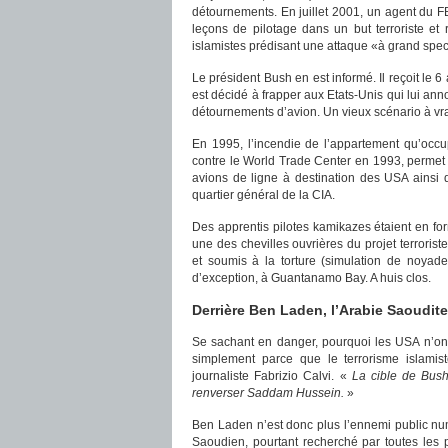
détournements. En juillet 2001, un agent du 
leçons de pilotage dans un but terroriste e
islamistes prédisant une attaque «à grand spec
Le président Bush en est informé. Il reçoit le
est décidé à frapper aux Etats-Unis qui lui an
détournements d’avion. Un vieux scénario à vra
En 1995, l’incendie de l’appartement qu’occ
contre le World Trade Center en 1993, permet d
avions de ligne à destination des USA ainsi q
quartier général de la CIA.
Des apprentis pilotes kamikazes étaient en f
une des chevilles ouvrières du projet terror
et soumis à la torture (simulation de noyade) 
d’exception, à Guantanamo Bay. A huis clos.
Derrière Ben Laden, l’Arabie Saoudite
Se sachant en danger, pourquoi les USA n’ont-
simplement parce que le terrorisme islamiste
journaliste Fabrizio Calvi. «
La cible de Bush 
renverser Saddam Hussein.
»
Ben Laden n’est donc plus l’ennemi public num
Saoudien, pourtant recherché par toutes les 