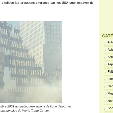
r explique les pressions exercées par les USA pour essayer de
CATÉ
Actu
Act
Act
Asp
Fai
Fin
Géo
Mou
Non
bre 2001 au matin, deux avions de ligne détournés
Soc
tours jumelles du World Trade Center.