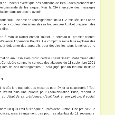
FBI de Phoenix avertit que des partisans de Ben Laden prennent des
t recommande de les traquer. Puis la CIA intercepte des messages
tacle» dans un proche avenir.
 6 août 2001 une note de renseignement de la CIA intitulée Ben Laden
nonce la couleur: des islamistes se trouvent aux USA et préparent des
i dire.
upe à Manille Ramzi Ahmed Yousef, le cerveau du premier attentat
’éventer l’opération Bojinka. Ce complot visait à faire exploser des
u’à détourner des appareils pour détruire les tours jumelles ou le
ormation aux USA alors qu’un certain Khalid Sheikh Mohammed était
iste. Considéré comme le cerveau des attaques du 11 septembre 2001
lors de ses interrogatoires, il sera jugé par un tribunal militaire
 ?
ils dès lors pas pris des mesures pour éviter la catastrophe? Tout
 n’était plus une priorité pour l’administration Bush, répond le
au début de sa présidence, c’était l’Irak et son pétrole. Il voulait
éro un qu’il était à l’époque du président Clinton. Une preuve? Le
polices, mais étrangement pas pour les attentats du 11 septembre,