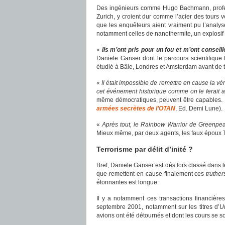
Des ingénieurs comme Hugo Bachmann, professe
Zurich, y croient dur comme l’acier des tours 
que les enquêteurs aient vraiment pu l’analyse
notamment celles de nanothermite, un explosif mi
«
Ils m’ont pris pour un fou et m’ont conseil
Daniele Ganser dont le parcours scientifique 
étudié à Bâle, Londres et Amsterdam avant de tra
«
Il était impossible de remettre en cause la vér
cet événement historique comme on le ferait a
même démocratiques, peuvent être capables. Il
armées secrètes de l’OTAN
, Ed. Demi Lune).
«
Après tout, le Rainbow Warrior de Greenpeac
Mieux même, par deux agents, les faux époux T
Terrorisme par délit d’inité ?
Bref, Daniele Ganser est dès lors classé dans 
que remettent en cause finalement ces
truther
étonnantes est longue.
Il y a notamment ces transactions financière
septembre 2001, notamment sur les titres d’
Un
avions ont été détournés et dont les cours se so