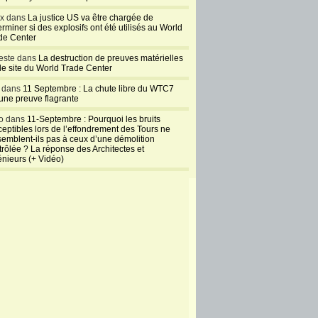
ux dans
La justice US va être chargée de
rminer si des explosifs ont été utilisés au World
de Center
este dans
La destruction de preuves matérielles
 le site du World Trade Center
l dans
11 Septembre : La chute libre du WTC7
 une preuve flagrante
o dans
11-Septembre : Pourquoi les bruits
ceptibles lors de l’effondrement des Tours ne
semblent-ils pas à ceux d’une démolition
trôlée ? La réponse des Architectes et
énieurs (+ Vidéo)