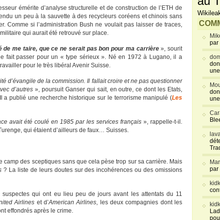
au T
ur émérite d’analyse structurelle et de construction de l’ETH de
Wikilea
vendu un peu à la sauvette à des recycleurs coréens et chinois sans
COMM
r. Comme si l’administration Bush ne voulait pas laisser de traces,
litaire qui aurait été retrouvé sur place.
Mik
par
lé de me taire, que ce ne serait pas bon pour ma carrière
», sourit
le fait passer pour un « type sérieux ». Né en 1972 à Lugano, il a
dom
don
vailler pour le très libéral Avenir Suisse.
une
ité d’évangile de la commission. Il fallait croire et ne pas questionner
Mou
vec d’autres
», poursuit Ganser qui sait, en outre, ce dont les Etats,
don
 a publié une recherche historique sur le terrorisme manipulé (
Les
une
Car
Blee
e avait été coulé en 1985 par les services français
», rappelle-t-il.
urenge, qui étaient d’ailleurs de faux… Suisses.
lav
déte
Tra
le camp des sceptiques sans que cela pèse trop sur sa carrière. Mais
Mar
par
s
? La liste de leurs doutes sur des incohérences ou des omissions
kid
con
s suspectes qui ont eu lieu peu de jours avant les attentats du 11
ited Airlines
et d’
American Airlines
, les deux compagnies dont les
kid
nt effondrés après le crime.
Lad
pou