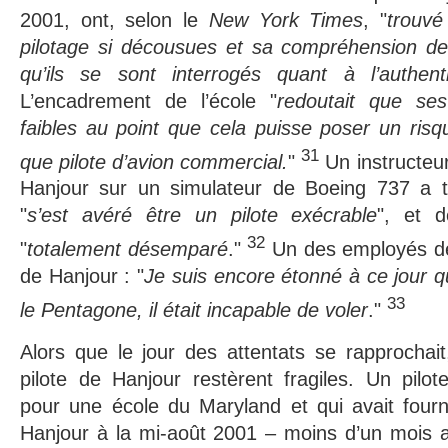
2001, ont, selon le
New York Times
, "
trouv
pilotage si décousues et sa compréhension de l
qu’ils se sont interrogés quant à l’authent
L’encadrement de l’école "
redoutait que se
faibles au point que cela puisse poser un risq
31
que pilote d’avion commercial.
"
Un instructeur
Hanjour sur un simulateur de Boeing 737 a 
"
s’est avéré être un pilote exécrable
", et 
32
"
totalement désemparé
."
Un des employés de l
de Hanjour : "
Je suis encore étonné à ce jour qu’
33
le Pentagone, il était incapable de voler
."
Alors que le jour des attentats se rapprochai
pilote de Hanjour restèrent fragiles. Un pilote-
pour une école du Maryland et qui avait fourn
Hanjour à la mi-août 2001 – moins d’un mois av