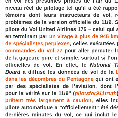
en vol des présumés pirates de l’air du 1
niveau réel de pilotage tel qu’il a été rap
témoins dont leurs instructeurs de vol, 
problèmes de la version officielle du 11/9.
pilote du Vol United Airlines 175 – celui qui
en terminant par
un virage à plus de 945 km
de spécialistes perplexes
, celles exécutées
commandes du Vol 77
pour aller percuter l
de la gageure pure et simple, surtout si l’on
officielles de vol. En effet, le
National T
Board
a diffusé les données de vol de la
dans les décombres du Pentagone
qui ont e
par des spécialistes de l’aviation, dont l’
pour la vérité sur le 11/9" (
pilotsfor911truth
prêtent
très largement
à caution
, elles in
pilote automatique a "officiellement" été dé
dernières minutes du vol, ce qui inclut le 