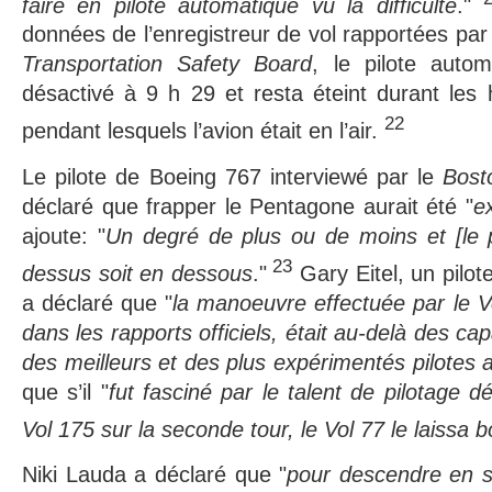
faire en pilote automatique vu la difficulté
."
données de l’enregistreur de vol rapportées pa
Transportation Safety Board
, le pilote auto
désactivé à 9 h 29 et resta éteint durant les 
22
pendant lesquels l’avion était en l’air.
Le pilote de Boeing 767 interviewé par le
Bost
déclaré que frapper le Pentagone aurait été "
e
ajoute: "
Un degré de plus ou de moins et [le pi
23
dessus soit en dessous
."
Gary Eitel, un pilot
a déclaré que "
la manoeuvre effectuée par le Vo
dans les rapports officiels, était au-delà des ca
des meilleurs et des plus expérimentés pilotes
que s’il "
fut fasciné par le talent de pilotage d
Vol 175 sur la seconde tour, le Vol 77 le laissa
Niki Lauda a déclaré que "
pour descendre en s