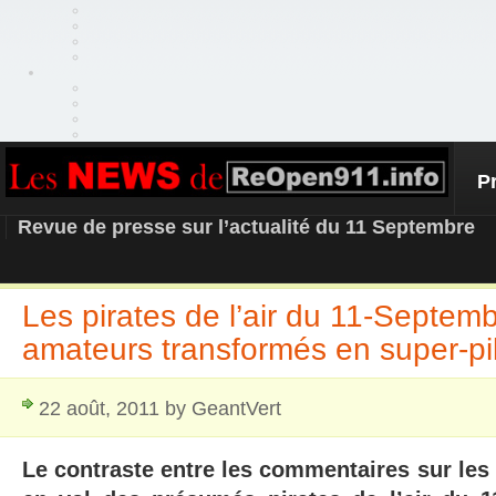
P
REOPEN911 – NEWS
Revue de presse sur l’actualité du 11 Septembre
Les pirates de l’air du 11-Septemb
amateurs transformés en super-pil
22 août, 2011 by GeantVert
Le contraste entre les commentaires sur les