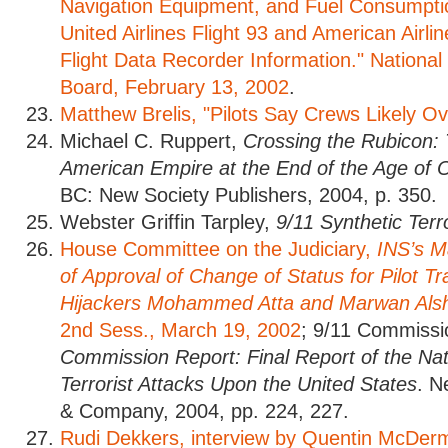
Navigation Equipment, and Fuel Consumptio
United Airlines Flight 93 and American Airline
Flight Data Recorder Information." National
Board, February 13, 2002
.
Matthew Brelis, "Pilots Say Crews Likely Ov
Michael C. Ruppert,
Crossing the Rubicon: 
American Empire at the End of the Age of O
BC: New Society Publishers, 2004, p. 350.
Webster Griffin Tarpley,
9/11 Synthetic Terr
House Committee on the Judiciary,
INS’s M
of Approval of Change of Status for Pilot Tra
Hijackers Mohammed Atta and Marwan Als
2nd Sess., March 19, 2002
; 9/11 Commiss
Commission Report: Final Report of the Na
Terrorist Attacks Upon the United States
. N
& Company, 2004, pp. 224, 227.
Rudi Dekkers, interview by Quentin McDer