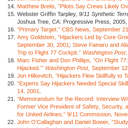
Matthew Brelis, "Pilots Say Crews Likely Ov
Webster Griffin Tarpley,
9/11 Synthetic Ter
Joshua Tree, CA: Progressive Press, 2005,
"Primary Target." CBS News, September 21
Amy Goldstein, "Hijackers Led by Core Gr
September 30, 2001
;
Steve Fainaru and Ali
Trip to Flight 77 Cockpit."
Washington Post
Marc Fisher and Don Phillips, "On Flight 77:
Hijacked.’"
Washington Post
, September 12
Jon Hilkevitch, "Hijackers Flew Skillfully to 
"Experts Say Hijackers Needed Special Ski
14, 2001
.
"Memorandum for the Record: Interview Wit
Former Vice President of Safety, Security,
for United Airlines." 9/11 Commission, Nov
John O’Callaghan and Daniel Bower, "Study 