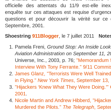
officielle des attentats du 11/9 est-elle in
enquête sur ces attaques est requise d’urgenc
questions et pour découvrir la vérité sur ce 
Septembre, 2001.
Shoestring
911Blogger
, le 7 juillet 2011
Notes
Pamela Freni,
Ground Stop: An Inside Look 
Aviation Administration on September 11, 
Universe, Inc., 2003, p. 76;
"Memorandum f
Interview With Tony Ferrante." 9/11 Commis
James Glanz, "Terrorists Were Well Trained
in Flying."
New York Times
, September 13,
"Hijackers ‘Knew What They Were Doing.’"
2001
.
Nicole Martin and Andrew Hibberd, "Hijack
Murdered the Pilots."
The Telegraph
, Septe