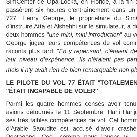
SimCenter de Opa-Locka, en Floride, à la fin 
passèrent six heures d’entraînement dans un
727. Henry George, le propriétaire du SimC
d’instruire Atta et Alshehhi sur le simulateur, a
deux hommes "
une mini, mini introduction
" au v
George jugea leurs compétences de vol comme
raconta plus tard: "
En y repensant, c’étaient d
leur niveau d’expérience. Ils n’étaient pas par
mais il n’y avait rien de bien remarquable non pl
LE PILOTE DU VOL 77 ÉTAIT "TOTALEME
"ÉTAIT INCAPABLE DE VOLER"
Parmi les quatre hommes censés avoir ten
avions détournés le 11 Septembre, Hani Hanjou
ses très faibles compétences de vol. Cet homm
d’Arabie Saoudite est accusé d’avoir crashé
Pentagone. Ceci, comme nous l’avons vu, c