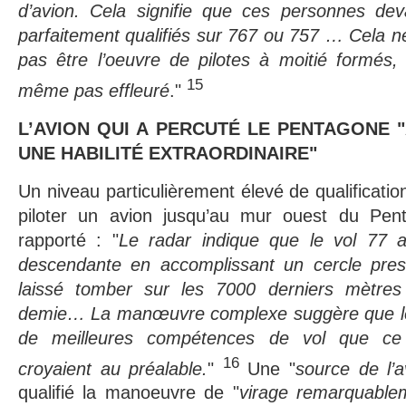
d’avion. Cela signifie que ces personnes deva
parfaitement qualifiés sur 767 ou 757 … Cela n
pas être l’oeuvre de pilotes à moitié formés, s
15
même pas effleuré
."
L’AVION QUI A PERCUTÉ LE PENTAGONE "
UNE HABILITÉ EXTRAORDINAIRE"
Un niveau particulièrement élevé de qualificatio
piloter un avion jusqu’au mur ouest du P
rapporté : "
Le radar indique que le vol 77 a
descendante en accomplissant un cercle pres
laissé tomber sur les 7000 derniers mètre
demie… La manœuvre complexe suggère que les
de meilleures compétences de vol que ce
16
croyaient au préalable.
"
Une "
source de l’a
qualifié la manoeuvre de "
virage remarquable