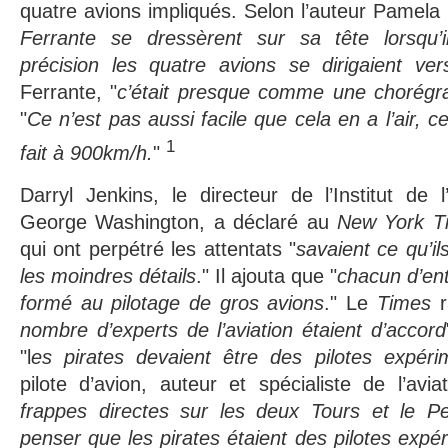
quatre avions impliqués. Selon l’auteur Pamela 
Ferrante se dressèrent sur sa tête lorsqu’i
précision les quatre avions se dirigaient vers
Ferrante, "
c’était presque comme une chorégr
"
Ce n’est pas aussi facile que cela en a l’air, ce 
1
fait à 900km/h.
"
Darryl Jenkins, le directeur de l’Institut de l’
George Washington, a déclaré au
New York T
qui ont perpétré les attentats "
savaient ce qu’il
les moindres détails
." Il ajouta que "
chacun d’en
formé au pilotage de gros avions
." Le
Times
nombre d’experts de l’aviation étaient d’accord
"l
es pirates devaient être des pilotes expéri
pilote d’avion, auteur et spécialiste de l’avi
frappes directes sur les deux Tours et le Pen
penser que les pirates étaient des pilotes expé