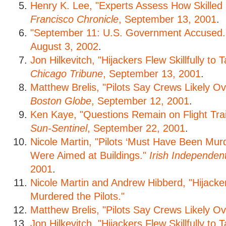
Henry K. Lee, "Experts Assess How Skilled
Francisco Chronicle
, September 13, 2001
.
"September 11: U.S. Government Accused
August 3, 2002
.
Jon Hilkevitch, "Hijackers Flew Skillfully to 
Chicago Tribune
, September 13, 2001
.
Matthew Brelis, "Pilots Say Crews Likely Ov
Boston Globe
, September 12, 2001
.
Ken Kaye, "Questions Remain on Flight Tra
Sun-Sentinel
, September 22, 2001
.
Nicole Martin, "Pilots ‘Must Have Been Mur
Were Aimed at Buildings."
Irish Independen
2001
.
Nicole Martin and Andrew Hibberd, "Hijack
Murdered the Pilots."
Matthew Brelis, "Pilots Say Crews Likely Ov
Jon Hilkevitch, "Hijackers Flew Skillfully to 