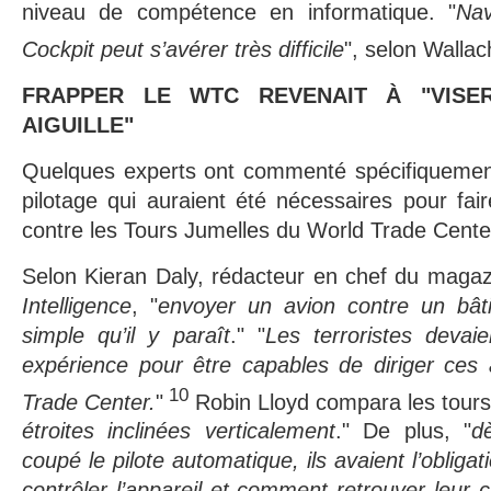
niveau de compétence en informatique. "
Nav
Cockpit peut s’avérer très difficile
", selon Wallac
FRAPPER LE WTC REVENAIT À "VISE
AIGUILLE"
Quelques experts ont commenté spécifiquemen
pilotage qui auraient été nécessaires pour fair
contre les Tours Jumelles du World Trade Cente
Selon Kieran Daly, rédacteur en chef du maga
Intelligence
, "
envoyer un avion contre un bât
simple qu’il y paraît
." "
Les terroristes devai
expérience pour être capables de diriger ces 
10
Trade Center.
"
Robin Lloyd compara les tour
étroites inclinées verticalement
." De plus, "
d
coupé le pilote automatique, ils avaient l’oblig
contrôler l’appareil et comment retrouver leur c