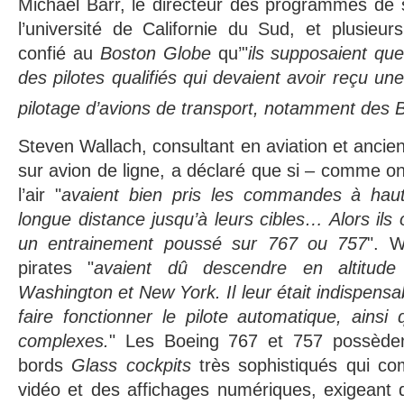
Michael Barr, le directeur des programmes de sé
l’université de Californie du Sud, et plusieurs
confié au
Boston Globe
qu’"
ils supposaient que 
des pilotes qualifiés qui devaient avoir reçu un
pilotage d’avions de transport, notamment des 
Steven Wallach, consultant en aviation et anc
sur avion de ligne, a déclaré que si – comme on l
l’air "
avaient bien pris les commandes à haut
longue distance jusqu’à leurs cibles… Alors ils
un entrainement poussé sur 767 ou 757
". W
pirates "
avaient dû descendre en altitude
Washington et New York. Il leur était indispens
faire fonctionner le pilote automatique, ainsi 
complexes.
" Les Boeing 767 et 757 possèden
bords
Glass cockpits
très sophistiqués qui c
vidéo et des affichages numériques, exigeant 