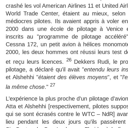
crashé les vol American Airlines 11 et United Air
World Trade Center, étaient au mieux, selon 
médiocres pilotes. Ils avaient appris à voler en
2000 dans une école de pilotage à Venice en
inscrits au "programme de pilotage accéléré
Cessna 172, un petit avion à hélices monomot
2000, les deux hommes ont réussi leurs test d
26
et reçu leurs licences.
Dekkers Rudi, le prop
pilotage, a déclaré qu’il avait "
entendu leurs ins
et Alshehhi "
étaient des élèves moyens
", et "
l’
27
la même chose
."
L’expérience la plus proche d’un pilotage d’avi
Atta et Alshehhi [respectivement, pilotes suppo
qui se sont écrasés contre le WTC – NdR] avan
lieu pendant les deux jours qu’ils passèrent 