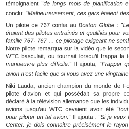
témoignaient "
de longs mois de planification e
conclu: "
Malheureusement, ces gars étaient de
Un pilote de 767 confia au
Boston Globe
: "
Le
étaient des pilotes entrainés et qualifiés pour vo
famille 757- 767 … ce pilotage exigeant ne semb
Notre pilote remarqua sur la vidéo que le second
WTC basculait, ou tournait lorsqu’il frappa la t
manoeuvre plus difficile.
" Il ajouta, "
Frapper q
avion n’est facile que si vous avez une vingtain
Niki Lauda, ancien champion du monde de For
pilote d’avion et qui possédait sa propre c
déclaré à la télévision allemande que les individu
avions jusqu’au WTC devaient avoir été "
tou
pour piloter un tel avion
." Il ajouta : "
Si je veux
Center, je dois connaitre précisément le rayo