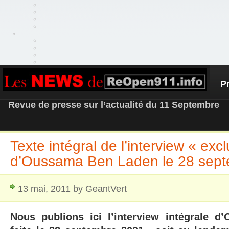
P
REOPEN911 – NEWS
Revue de presse sur l’actualité du 11 Septembre
Texte intégral de l’interview « exc
d’Oussama Ben Laden le 28 sep
13 mai, 2011 by GeantVert
Nous publions ici l’interview intégrale 