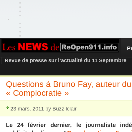
P
REOPEN911 – NEWS
Revue de presse sur l’actualité du 11 Septembre
Questions à Bruno Fay, auteur du 
« Complocratie »
23 mars, 2011 by Buzz lclair
Le 24 février dernier, le journaliste in