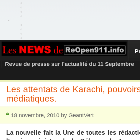
P
REOPEN911 – NEWS
Revue de presse sur l’actualité du 11 Septembre
Les attentats de Karachi, pouvoirs
médiatiques.
18 novembre, 2010 by GeantVert
La nouvelle fait la Une de toutes les rédacti