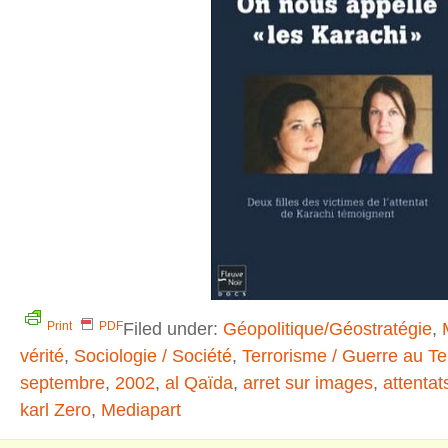
Filed under:
Géopolitique/Géostratégie
,
Print
PDF
vérité
,
Sociologie / Société
,
Terrorisme / Guerre au Te
septembre
,
2002
,
al Qaïda
,
arret sur images
,
attentat
karl Zero
,
Mediapart