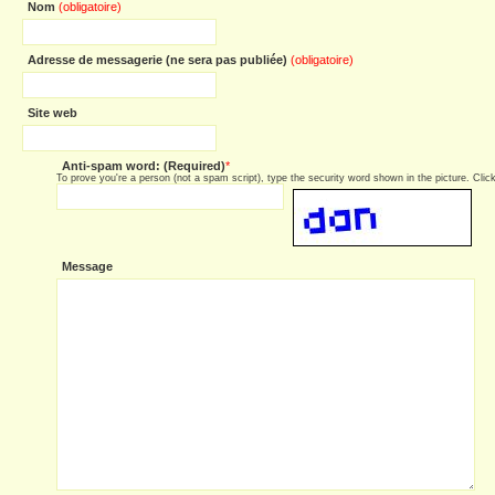
Nom
(obligatoire)
Adresse de messagerie (ne sera pas publiée)
(obligatoire)
Site web
Anti-spam word: (Required)
*
To prove you're a person (not a spam script), type the security word shown in the picture. Click 
Message