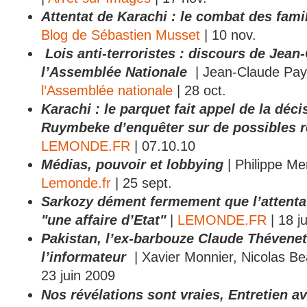
Attentat de Karachi : le combat des fami
Blog de Sébastien Musset
| 10 nov.
Lois anti-terroristes : discours de Jean
l’Assemblée Nationale
| Jean-Claude Pa
l’Assemblée nationale
| 28 oct.
Karachi : le parquet fait appel de la déc
Ruymbeke d’enquêter sur de possibles 
LEMONDE.FR
| 07.10.10
Médias, pouvoir et lobbying
| Philippe Me
Lemonde.fr
| 25 sept.
Sarkozy dément fermement que l’attentat
"une affaire d’Etat"
|
LEMONDE.FR
| 18 j
Pakistan, l’ex-barbouze Claude Thévenet
l’informateur
| Xavier Monnier, Nicolas B
23 juin 2009
Nos révélations sont vraies,
Entretien a