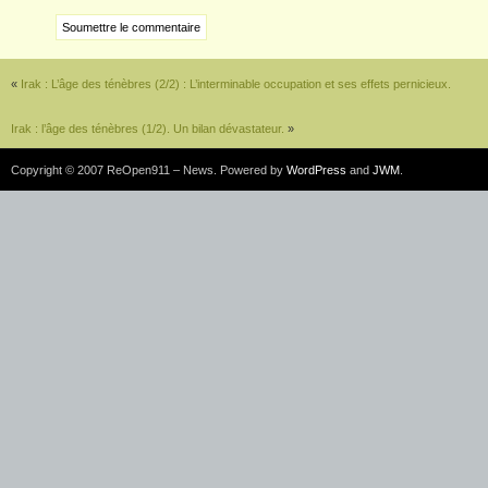
«
Irak : L’âge des ténèbres (2/2) : L’interminable occupation et ses effets pernicieux.
Irak : l’âge des ténèbres (1/2). Un bilan dévastateur.
»
Copyright © 2007 ReOpen911 – News. Powered by
WordPress
and
JWM
.