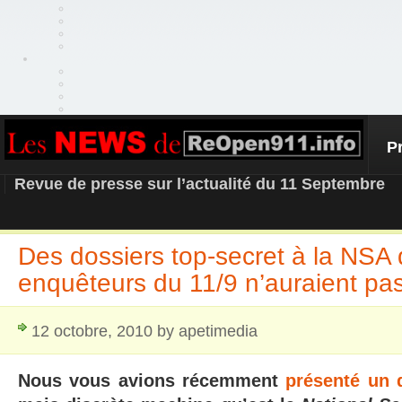
P
REOPEN911 – NEWS
Revue de presse sur l’actualité du 11 Septembre
Des dossiers top-secret à la NSA 
enquêteurs du 11/9 n’auraient pa
12 octobre, 2010 by apetimedia
Nous vous avions récemment
présenté un 