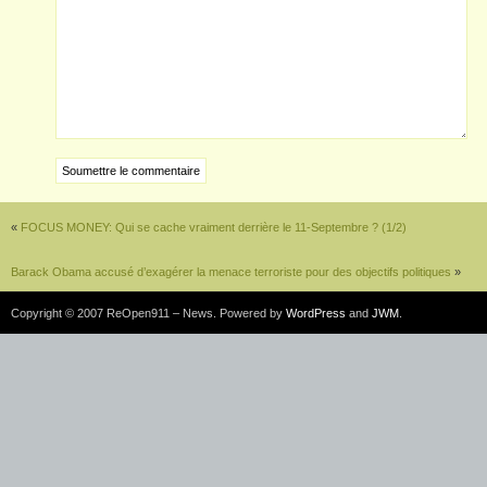
«
FOCUS MONEY: Qui se cache vraiment derrière le 11-Septembre ? (1/2)
Barack Obama accusé d’exagérer la menace terroriste pour des objectifs politiques
»
Copyright © 2007 ReOpen911 – News. Powered by
WordPress
and
JWM
.