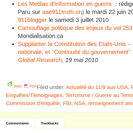
Les Medias d’Information en guerre
: rédig
Paru sur
aae911truth.org
le mardi 22 juin 20
911blogger
le samedi 3 juillet 2010
Camouflage politique des enjeux du vol 253
Mondialisation.ca
Supplanter la Constitution des Etats-Unis 
nationale, et "Continuité du gouvernement"
Global Research
, 19 mai 2010
Filed under:
Actualité du 11/9 aux USA
,
Print
PDF
Enquêtes/Témoignages
,
Terrorisme / Guerre au Terr
Commission d'enquête
,
FBI
,
NSA
,
renseignement amé
Commentaires
Trackbacks