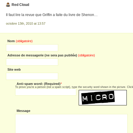
Red Cloud
Il faut lire la revue que Griffin a faite du livre de Shenon…
octobre 13th, 2010 at 13:57
Nom
(obligatoire)
Adresse de messagerie (ne sera pas publiée)
(obligatoire)
Site web
Anti-spam word: (Required)
*
To prove you're a person (not a spam script), type the security word shown in the picture. Click 
Message