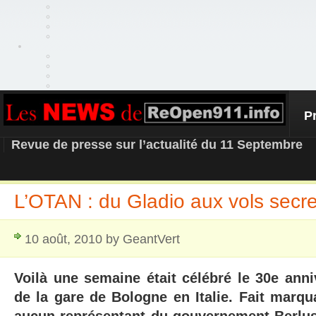
P
REOPEN911 – NEWS
Revue de presse sur l’actualité du 11 Septembre
L’OTAN : du Gladio aux vols secre
10 août, 2010 by GeantVert
Voilà une semaine était célébré le 30e anniv
de la gare de Bologne en Italie. Fait marqu