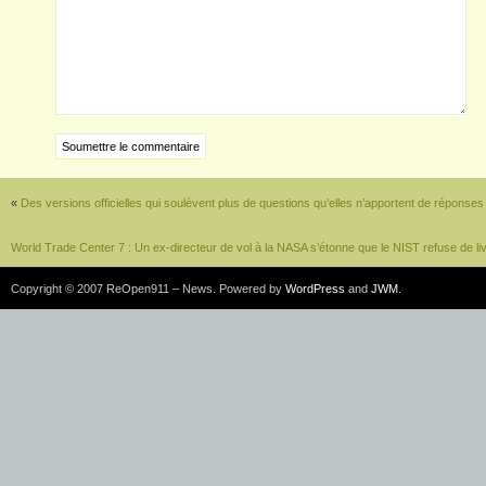
«
Des versions officielles qui soulèvent plus de questions qu’elles n’apportent de réponses
World Trade Center 7 : Un ex-directeur de vol à la NASA s’étonne que le NIST refuse de liv
Copyright © 2007 ReOpen911 – News. Powered by
WordPress
and
JWM
.