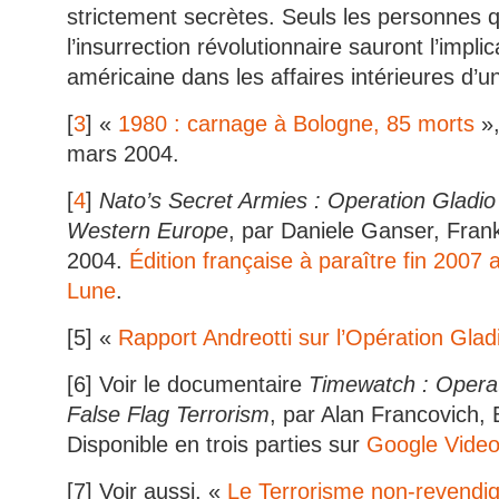
strictement secrètes. Seuls les personnes q
l’insurrection révolutionnaire sauront l’impli
américaine dans les affaires intérieures d’un
[
3
] «
1980 : carnage à Bologne, 85 morts
»
mars 2004.
[
4
]
Nato’s Secret Armies : Operation Gladio
Western Europe
, par Daniele Ganser, Fran
2004.
Édition française à paraître fin 2007 
Lune
.
[
5] «
Rapport Andreotti sur l’Opération Glad
[
6] Voir le documentaire
Timewatch : Operat
False Flag Terrorism
, par Alan Francovich,
Disponible en trois parties sur
Google Vide
[
7] Voir aussi, «
Le Terrorisme non-revendi