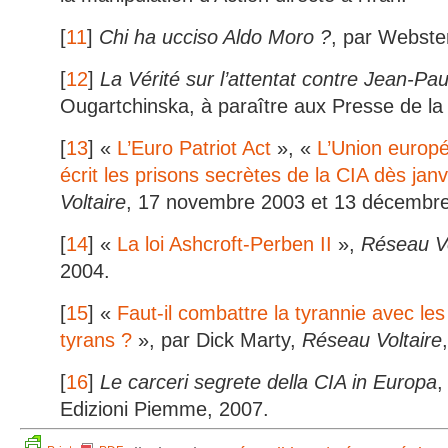
[
11
]
Chi ha ucciso Aldo Moro ?
, par Webste
[
12
]
La Vérité sur l’attentat contre Jean-Paul
Ougartchinska, à paraître aux Presse de l
[
13
] «
L’Euro Patriot Act
», «
L’Union europé
écrit les prisons secrètes de la CIA dès jan
Voltaire
, 17 novembre 2003 et 13 décembr
[
14
] «
La loi Ashcroft-Perben II
»,
Réseau Vo
2004.
[
15
] «
Faut-il combattre la tyrannie avec le
tyrans ?
», par Dick Marty,
Réseau Voltaire
[
16
]
Le carceri segrete della CIA in Europa
,
Edizioni Piemme, 2007.