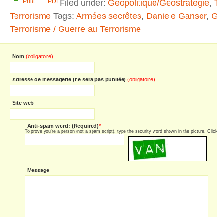
Filed under:
Géopolitique/Géostratégie
,
Print
PDF
Terrorisme
Tags:
Armées secrêtes
,
Daniele Ganser
,
G
Terrorisme / Guerre au Terrorisme
Nom
(obligatoire)
Adresse de messagerie (ne sera pas publiée)
(obligatoire)
Site web
Anti-spam word: (Required)
*
To prove you're a person (not a spam script), type the security word shown in the picture. Click 
Message