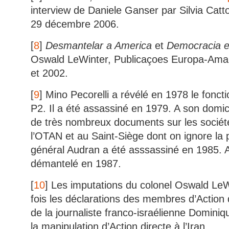
interview de Daniele Ganser par Silvia Catto
29 décembre 2006.
[
8
]
Desmantelar a America
et
Democracia e
Oswald LeWinter, Publicaçoes Europa-Amar
et 2002.
[
9
] Mino Pecorelli a révélé en 1978 le fonct
P2. Il a été assassiné en 1979. A son domic
de très nombreux documents sur les société
l’OTAN et au Saint-Siège dont on ignore la
général Audran a été asssassiné en 1985. A
démantelé en 1987.
[
10
] Les imputations du colonel Oswald LeW
fois les déclarations des membres d’Action d
de la journaliste franco-israélienne Dominiq
la manipulation d’Action directe à l’Iran.