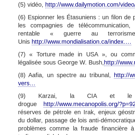
(5) vidéo,
http://www.dailymotion.com/vide
(6) Espionner les Étasuniens : un filon de p
les compagnies de télécommunication, l
rentable « guerre au terroris
Unis
http://www.mondialisation.ca/index….
(7) « Torture made in USA », ou comme
légalisée sous George W. Bush,
http://www.r
(8) Aafia, un spectre au tribunal,
http://w
vers…
(9) Karzai, la CIA et le
drogue
http://www.mecanopolis.org/?p=9
réserves de pétrole en Irak, enjeux géos
du dollar, passage de lois anti-démocratique
problèmes comme la fraude financière à