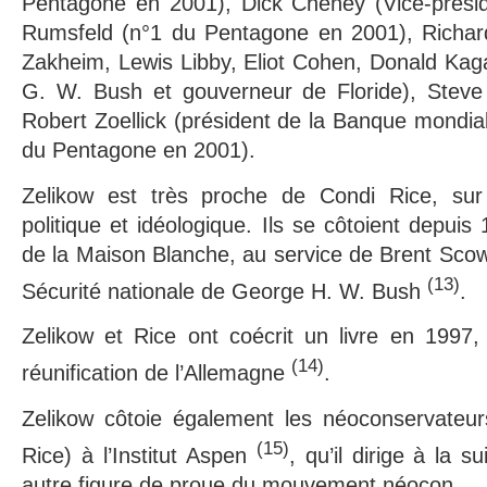
Pentagone en 2001), Dick Cheney (Vice-prési
Rumsfeld (n°1 du Pentagone en 2001), Richard
Zakheim, Lewis Libby, Eliot Cohen, Donald Kag
G. W. Bush et gouverneur de Floride), Steve
Robert Zoellick (président de la Banque mondial
du Pentagone en 2001).
Zelikow est très proche de Condi Rice, sur 
politique et idéologique. Ils se côtoient depuis
de la Maison Blanche, au service de Brent Scowcr
(13)
Sécurité nationale de George H. W. Bush
.
Zelikow et Rice ont coécrit un livre en 1997,
(14)
réunification de l’Allemagne
.
Zelikow côtoie également les néoconservateur
(15)
Rice) à l’Institut Aspen
, qu’il dirige à la s
autre figure de proue du mouvement néocon.