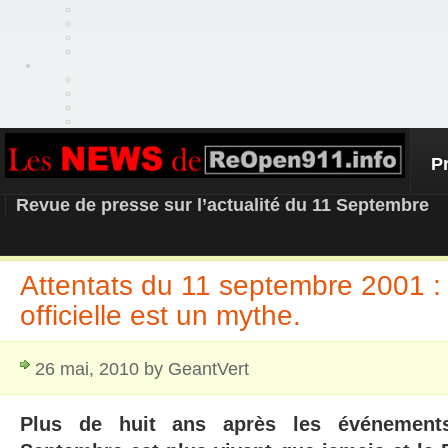
P
REOPEN911 – NEWS
Revue de presse sur l’actualité du 11 Septembre
Attentats du 11 septembre 2001 : 
officielle est un mythe.
26 mai, 2010 by GeantVert
Plus de huit ans après les événement