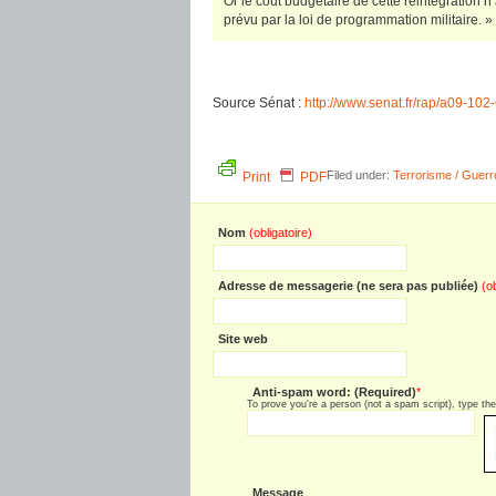
Or le coût budgétaire de cette réintégration n’
prévu par la loi de programmation militaire. »
Source Sénat :
http://www.senat.fr/rap/a09-102
Filed under:
Terrorisme / Guerr
Print
PDF
Nom
(obligatoire)
Adresse de messagerie (ne sera pas publiée)
(o
Site web
Anti-spam word: (Required)
*
To prove you're a person (not a spam script), type the 
Message