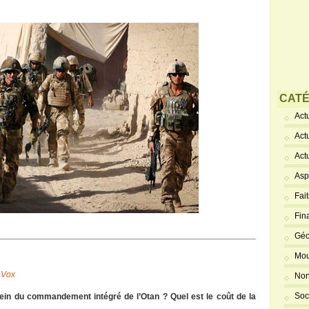
CATÉ
Actu
Act
Act
Asp
Fai
Fin
Géo
Mou
aVox
Non
Soc
sein du commandement intégré de l’Otan ? Quel est le coût de la