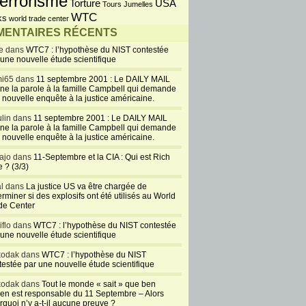
errorisme
USA
Torture
Tours Jumelles
WTC
ks
world trade center
ENTAIRES RÉCENTS
e dans
WTC7 : l’hypothèse du NIST contestée
 une nouvelle étude scientifique
i65 dans
11 septembre 2001 : Le DAILY MAIL
ne la parole à la famille Campbell qui demande
 nouvelle enquête à la justice américaine.
lin dans
11 septembre 2001 : Le DAILY MAIL
ne la parole à la famille Campbell qui demande
 nouvelle enquête à la justice américaine.
ajo dans
11-Septembre et la CIA : Qui est Rich
 ? (3/3)
al dans
La justice US va être chargée de
rminer si des explosifs ont été utilisés au World
de Center
iflo dans
WTC7 : l’hypothèse du NIST contestée
 une nouvelle étude scientifique
kodak dans
WTC7 : l’hypothèse du NIST
testée par une nouvelle étude scientifique
kodak dans
Tout le monde « sait » que ben
en est responsable du 11 Septembre – Alors
rquoi n’y a-t-il aucune preuve ?