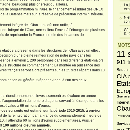
ntagne, beaucoup plus onéreux qu’ailleurs.
La 
exp
oi de programmation militaire, le financement résiduel des OPEX
de la Défense mais sur la réserve de précaution interministérielle.
Niel
cont
ement intégré de l’Otan : un coût non anticipé
nt intégré de l’Otan, nécessitera l’envoi à l’étranger de plusieurs
Gér
Re
argés de représenter la France au sein des instances de
MOTS
était déjà présente dans les structures de l’Otan avec un effectif
11 
décision d’une pleine réintégration de notre pays dans les
présence à environ 1 200 personnes dans les différents états-majors
911 t
a seule structure de commandement. La montée en puissance des
Barack
taires français seront alors présents sur les 25 sites répartis dans 13
CIA
C
la nomination du général Stéphane Abrial à l’un des deux
Etat
Euro
gets (fonctionnement et investissement) est évaluée en année
Guerre a
de l’augmentation du nombre d’agents servant à l’étranger dans les
Internet
est évalué à 69 millions d’euros.
Oba
 ces surcoûts est estimé, sur la période 2010-2015, à environ
coût de la réintégration par la France du commandement intégré de
Patriot Ac
0, il atteindra 60 millions d’euros supplémentaires. Puis, en
Services
nt
100 millions d’euros annuels
.