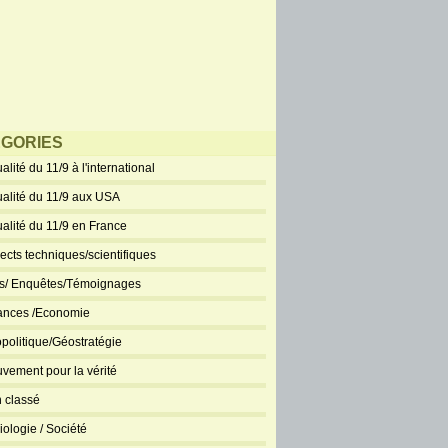
GORIES
alité du 11/9 à l'international
ualité du 11/9 aux USA
ualité du 11/9 en France
ects techniques/scientifiques
ts/ Enquêtes/Témoignages
ances /Economie
politique/Géostratégie
vement pour la vérité
 classé
iologie / Société