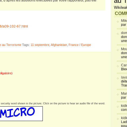
au T
a, d’après les auditions effectuées par votre rapporteur, pas été
Wikilea
COMM
Mik
par
-6/a09-102-67.html
dom
don
une
e au Terrorisme
Tags:
11 septembre
,
Afghanistan
,
France / Europe
Mou
don
une
Car
Blee
bligatoire)
lav
déte
Tra
Mar
par
security word shown in the picture. Click on the picture to hear an audio file of the word.
kid
con
kid
Lad
pou