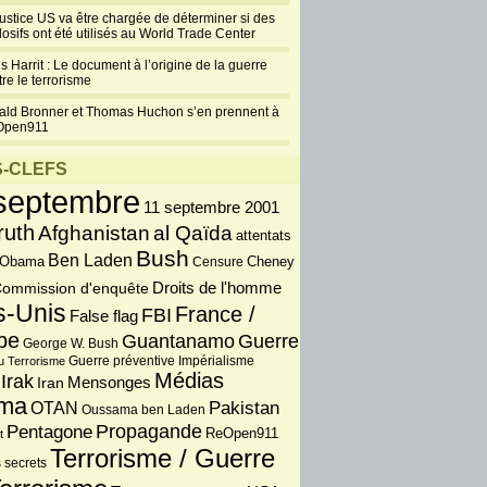
justice US va être chargée de déterminer si des
losifs ont été utilisés au World Trade Center
s Harrit : Le document à l’origine de la guerre
re le terrorisme
ald Bronner et Thomas Huchon s’en prennent à
Open911
-CLEFS
septembre
11 septembre 2001
ruth
Afghanistan
al Qaïda
attentats
Bush
Ben Laden
 Obama
Censure
Cheney
Droits de l'homme
ommission d'enquête
s-Unis
France /
FBI
False flag
pe
Guantanamo
Guerre
George W. Bush
Guerre préventive
u Terrorisme
Impérialisme
Médias
Irak
Iran
Mensonges
ma
OTAN
Pakistan
Oussama ben Laden
Propagande
Pentagone
ReOpen911
t
Terrorisme / Guerre
 secrets