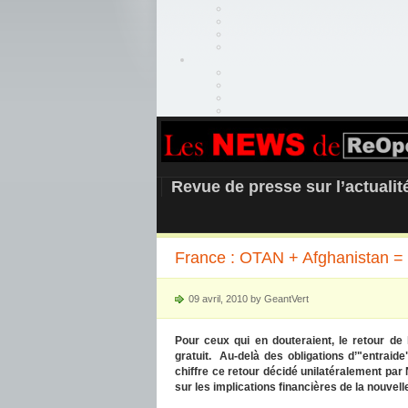
REOPEN911 –
Revue de presse sur l’actuali
France : OTAN + Afghanistan = p
09 avril, 2010 by GeantVert
Pour ceux qui en douteraient, le retour d
gratuit. Au-delà des obligations d’"entraid
chiffre ce retour décidé unilatéralement par 
sur les implications financières de la nouvelle