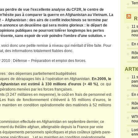
Ter
 pas perdre de vue l’excellente analyse du CF2R, le centre de
 n’hésite pas à comparer la guerre en Afghanistan au Vietnam. La
R
 – Afghanistan : des airs de conflit indochinois se termine par
 en annonce un deuxième qui sera moins glorieux : le départ de
11 
 opinions publiques ne pourront tolérer longtemps les pertes
par
nou
ésente, sans espoir de voir poindre l’ombre d’une solution. »
En 
 voici donc une petite remise à niveau qui méritait d’être faite. Pour
nat, des informations totalement fiables donc.
Rôl
aur
ur 2010 : Défense – Préparation et emploi des forces.
ARTI
eures : des dépenses partiellement budgétisées
11 
 risques de dérapages liés à l’opération en Afghanistan.
En 2009, le
par
Afghanistan est estimé à 330 millions d’euros (+ 40 %)
, ce qui
nou
pérations menées par les forces françaises.
ts (3 247 militaires en moyenne), le coût en frais de personnel est
En 
es frais de fonctionnement s’élèvent à 55 millions d’euros, le
Rôl
le maintien en condition opérationnelle des matériels à 52 millions
aur
WTC
nou
 commission effectuée en Afghanistan en septembre dernier, ce
ement du théâtre afghan, atteignable depuis la France par voie
Lor
 équipements personnels spécifiques et plus coûteux (gilets pare-
enr
tagne spécifiques…) et au maintien en condition opérationnelle