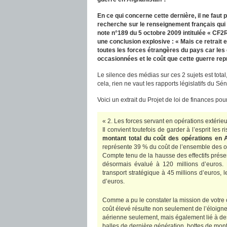
En ce qui concerne cette dernière, il ne faut
recherche sur le renseignement français qui
note n°189 du 5 octobre 2009 intitulée « CF2R
une conclusion explosive : « Mais ce retrait
toutes les forces étrangères du pays car les
occasionnées et le coût que cette guerre repr
Le silence des médias sur ces 2 sujets est total,
cela, rien ne vaut les rapports législatifs du Sé
Voici un extrait du Projet de loi de finances po
« 2. Les forces servant en opérations extéri
Il convient toutefois de garder à l’esprit les
montant total du coût des opérations en 
représente 39 % du coût de l’ensemble des o
Compte tenu de la hausse des effectifs présen
désormais évalué à 120 millions d’euros. L
transport stratégique à 45 millions d’euros, 
d’euros.
Comme a pu le constater la mission de votre
coût élevé résulte non seulement de l’éloign
aérienne seulement, mais également lié à des
balles de dernière génération, bottes de mon