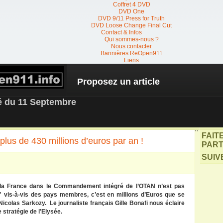
Coffret 4 DVD
DVD One
DVD 9/11 Press for Truth
DVD Loose Change Final Cut
Contact & Infos
Qui sommes-nous ?
Nous contacter
Bannières ReOpen911
Liens
Proposez un article
 NEWS
té du 11 Septembre
``
FAIT
lus de 430 millions d’euros par an !
PART
SUIV
e la France dans le Commandement intégré de l’OTAN n’est pas
e" vis-à-vis des pays membres, c’est en millions d’Euros que se
Nicolas Sarkozy. Le journaliste français Gille Bonafi nous éclaire
 stratégie de l’Elysée.