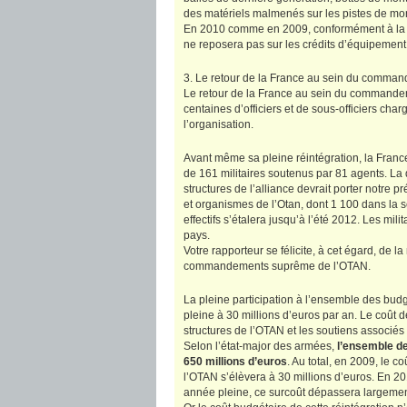
des matériels malmenés sur les pistes de mo
En 2010 comme en 2009, conformément à la l
ne reposera pas sur les crédits d’équipement 
3. Le retour de la France au sein du command
Le retour de la France au sein du commandeme
centaines d’officiers et de sous-officiers ch
l’organisation.
Avant même sa pleine réintégration, la France 
de 161 militaires soutenus par 81 agents. La 
structures de l’alliance devrait porter notre 
et organismes de l’Otan, dont 1 100 dans l
effectifs s’étalera jusqu’à l’été 2012. Les mili
pays.
Votre rapporteur se félicite, à cet égard, de 
commandements suprême de l’OTAN.
La pleine participation à l’ensemble des bud
pleine à 30 millions d’euros par an. Le coût 
structures de l’OTAN et les soutiens associés 
Selon l’état-major des armées,
l’ensemble de
650 millions d’euros
. Au total, en 2009, le 
l’OTAN s’élèvera à 30 millions d’euros. En 201
année pleine, ce surcoût dépassera largeme