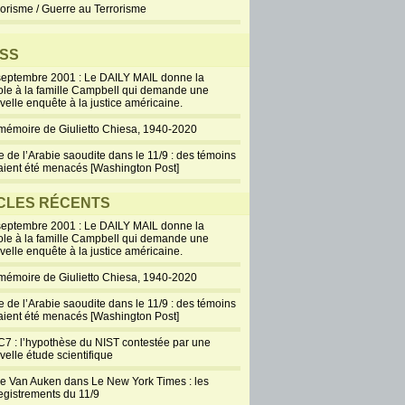
rorisme / Guerre au Terrorisme
SS
septembre 2001 : Le DAILY MAIL donne la
ole à la famille Campbell qui demande une
velle enquête à la justice américaine.
mémoire de Giulietto Chiesa, 1940-2020
e de l’Arabie saoudite dans le 11/9 : des témoins
aient été menacés [Washington Post]
CLES RÉCENTS
septembre 2001 : Le DAILY MAIL donne la
ole à la famille Campbell qui demande une
velle enquête à la justice américaine.
mémoire de Giulietto Chiesa, 1940-2020
e de l’Arabie saoudite dans le 11/9 : des témoins
aient été menacés [Washington Post]
7 : l’hypothèse du NIST contestée par une
velle étude scientifique
ie Van Auken dans Le New York Times : les
egistrements du 11/9