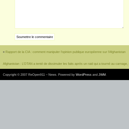
«
Rapport de la CIA : comment manipuler l’opinion publique européenne sur l’Afghanistan
Afghanistan : L’OTAN a tenté de dissimuler les faits après un raid qui a tourné au carnage,
Copyright © 2007 ReOpen911 – News. Powered by
WordPress
and
JWM
.