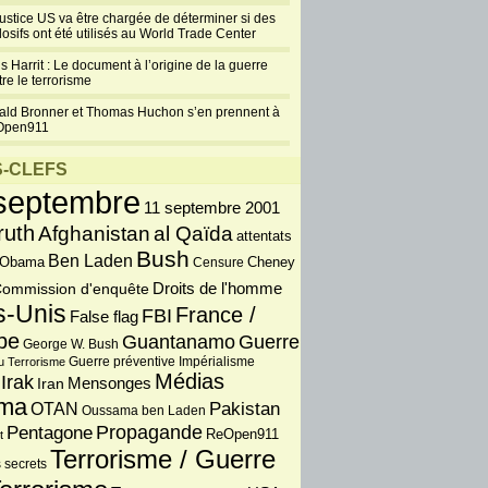
justice US va être chargée de déterminer si des
losifs ont été utilisés au World Trade Center
s Harrit : Le document à l’origine de la guerre
re le terrorisme
ald Bronner et Thomas Huchon s’en prennent à
Open911
-CLEFS
septembre
11 septembre 2001
ruth
Afghanistan
al Qaïda
attentats
Bush
Ben Laden
 Obama
Censure
Cheney
Droits de l'homme
ommission d'enquête
s-Unis
France /
FBI
False flag
pe
Guantanamo
Guerre
George W. Bush
Guerre préventive
u Terrorisme
Impérialisme
Médias
Irak
Iran
Mensonges
ma
OTAN
Pakistan
Oussama ben Laden
Propagande
Pentagone
ReOpen911
t
Terrorisme / Guerre
 secrets