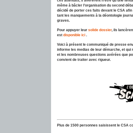
ces attentats, s’avérèrent n’être qu’une tent
même à bâcler l’organisation du second déba
décidé de porter ces faits devant le CSA afi
tant les manquements à la déontologie journa
graves.
Pour appuyer leur
solide dossier
, ils lancère
est
disponible ici
.
Voici à présent le communiqué de presse envo
informe les medias de leur démarche, et qui
et les nombreuses questions avérées que pose 
convient de traiter avec rigueur.
Plus de 1500 personnes saisissent le CSA co