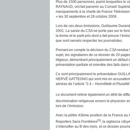
Plus de 1500 personnes, parmi lesquelles le c
RAYNAUD, ont fait parvenir au Conseil Supérie
manquements à la charte de France Télévisions
» les 30 septembre et 28 octobre 2009.
Lors de ces deux émissions, Guillaume Durand 
2001. La saisie du CSA ne porte pas sur le fon
la forme et le parti-pris dont a fait preuve l’é
que sont sensés respecter les journalistes.
Prenant en compte la décision du CSA rendue
sujet, les signataires de ce dossier de 20 page
litigieux, démontrant principalement un défaut 
présentation partiale et orientée des faits dans
Ce sont principalement le présentateur GU
HERVÉ GATTEGNO qui sont mis en accusation. Il
alinéas de l’article "2.4 – Honnêteté et Plurali
Le document relève également un délit de diffam
discrimination religieuse envers le physicien 
lors de l’émission.
Avec la piètre 43ème position de la France au 
[3]
Reporters Sans Frontières
, la vigilance cit
s’intensifier au fil des mois, et ce dossier pour