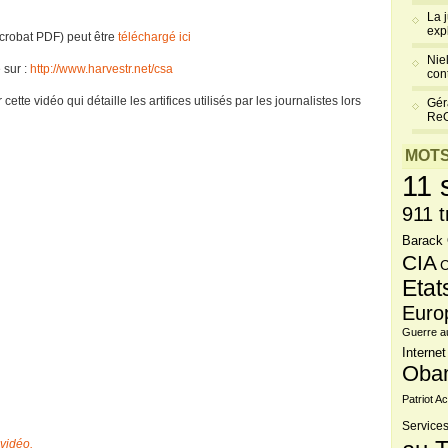
La 
exp
crobat PDF) peut être
téléchargé ici
Niel
 sur :
http://www.harvestr.net/csa
cont
te vidéo qui détaille les artifices utilisés par les journalistes lors
Gér
Re
MOTS
11 
911 t
Barack
CIA
C
Etat
Euro
Guerre a
Internet
Oba
Patriot Ac
Services
 vidéo.