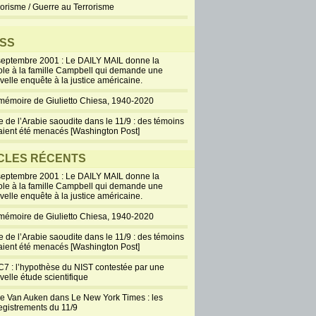
rorisme / Guerre au Terrorisme
SS
septembre 2001 : Le DAILY MAIL donne la
ole à la famille Campbell qui demande une
velle enquête à la justice américaine.
mémoire de Giulietto Chiesa, 1940-2020
e de l’Arabie saoudite dans le 11/9 : des témoins
aient été menacés [Washington Post]
CLES RÉCENTS
septembre 2001 : Le DAILY MAIL donne la
ole à la famille Campbell qui demande une
velle enquête à la justice américaine.
mémoire de Giulietto Chiesa, 1940-2020
e de l’Arabie saoudite dans le 11/9 : des témoins
aient été menacés [Washington Post]
7 : l’hypothèse du NIST contestée par une
velle étude scientifique
ie Van Auken dans Le New York Times : les
egistrements du 11/9