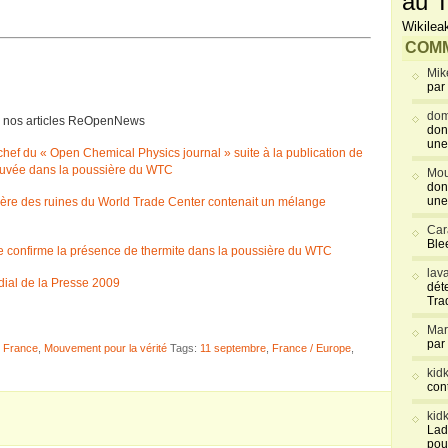
au T
Wikilea
COMM
Mik
par
dom
lire nos articles ReOpenNews
don
une
chef du « Open Chemical Physics journal » suite à la publication de
trouvée dans la poussière du WTC
Mou
don
une
sière des ruines du World Trade Center contenait un mélange
Car
Blee
ue confirme la présence de thermite dans la poussière du WTC
lav
ial de la Presse 2009
déte
Tra
Mar
par
n France
,
Mouvement pour la vérité
Tags:
11 septembre
,
France / Europe
,
kid
con
kid
Lad
pou