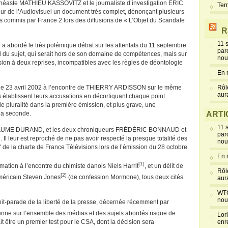
inéaste MATHIEU KASSOVITZ et le journaliste d’investigation ERIC
Ter
ur de l’Audiovisuel un document très complet, dénonçant plusieurs
 commis par France 2 lors des diffusions de « L’Objet du Scandale
R
11 
a abordé le très polémique débat sur les attentats du 11 septembre
par
d du sujet, qui serait hors de son domaine de compétences, mais sur
nou
mission à deux reprises, incompatibles avec les règles de déontologie
En 
 le 23 avril 2002 à l’encontre de THIERRY ARDISSON sur le même
Rôl
aur
s établissent leurs accusations en décortiquant chaque point
de pluralité dans la première émission, et plus grave, une
 la seconde.
ARTI
11 
ILLAUME DURAND, et les deux chroniqueurs FRÉDÉRIC BONNAUD et
par
 leur est reproché de ne pas avoir respecté la presque totalité des
nou
té" de la charte de France Télévisions lors de l’émission du 28 octobre.
En 
[1]
ation à l’encontre du chimiste danois Niels Harrit
, et un délit de
Rôl
[2]
américain Steven Jones
(de confession Mormone), tous deux cités
aur
WTC
nou
hit-parade de la liberté de la presse, décernée récemment par
oyenne sur l’ensemble des médias et des sujets abordés risque de
Lor
rait être un premier test pour le CSA, dont la décision sera
enr