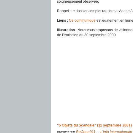
soigneusement observée.
Rappel: Le dossier complet (au format Adobe A
Liens
:
Ce communiqué
est également en ligne
Illustration
: Nous vous proposons de visionner cet
de l’émission du 30 septembre 2009
"5 Objets du Scandale" (11 septembre 2001)
envoyé par
ReOpen911
. –
L’info internationale