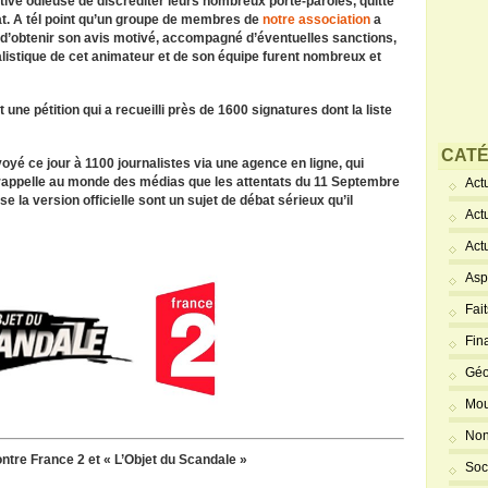
ative odieuse de discréditer leurs nombreux porte-paroles, quitte
t. A tél point qu’un groupe de membres de
notre association
a
n d’obtenir son avis motivé, accompagné d’éventuelles sanctions,
listique de cet animateur et de son équipe furent nombreux et
nt une pétition qui a recueilli près de 1600 signatures dont la liste
CATÉ
yé ce jour à 1100 journalistes via une agence en ligne, qui
 rappelle au monde des médias que les attentats du 11 Septembre
Actu
la version officielle sont un sujet de débat sérieux qu’il
Act
Act
Asp
Fai
Fin
Géo
Mou
Non
ntre France 2 et « L’Objet du Scandale »
Soc