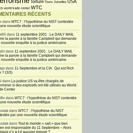
errorisme
USA
Torture
Tours Jumelles
WTC
ks
world trade center
ENTAIRES RÉCENTS
e dans
WTC7 : l’hypothèse du NIST contestée
 une nouvelle étude scientifique
i65 dans
11 septembre 2001 : Le DAILY MAIL
ne la parole à la famille Campbell qui demande
 nouvelle enquête à la justice américaine.
lin dans
11 septembre 2001 : Le DAILY MAIL
ne la parole à la famille Campbell qui demande
 nouvelle enquête à la justice américaine.
ajo dans
11-Septembre et la CIA : Qui est Rich
 ? (3/3)
al dans
La justice US va être chargée de
rminer si des explosifs ont été utilisés au World
de Center
iflo dans
WTC7 : l’hypothèse du NIST contestée
 une nouvelle étude scientifique
kodak dans
WTC7 : l’hypothèse du NIST
testée par une nouvelle étude scientifique
kodak dans
Tout le monde « sait » que ben
en est responsable du 11 Septembre – Alors
rquoi n’y a-t-il aucune preuve ?