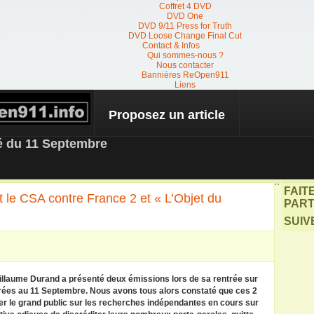
Coffret 4 DVD
DVD One
DVD 9/11 Press for Truth
DVD Loose Change Final Cut
Contact & Infos
Qui sommes-nous ?
Nous contacter
Bannières ReOpen911
Liens
Proposez un article
 NEWS
té du 11 Septembre
``
FAIT
t le CSA contre France 2 et « L’Objet du
PART
SUIV
illaume Durand a présenté deux émissions lors de sa rentrée sur
rées au 11 Septembre. Nous avons tous alors constaté que ces 2
er le grand public sur les recherches indépendantes en cours sur