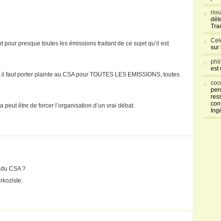
rio
déte
Tra
Cel
pour presque toutes les émissions traitant de ce sujet qu’il est
sur
phi
est
n, il faut porter plainte au CSA pour TOUTES LES EMISSIONS, toutes
coc
per
res
con
 peut être de forcer l’organisation d’un vrai débat.
Ing
t du CSA ?
rkoziste.