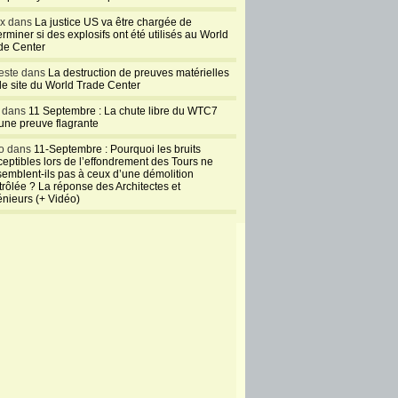
ux dans
La justice US va être chargée de
rminer si des explosifs ont été utilisés au World
de Center
este dans
La destruction de preuves matérielles
 le site du World Trade Center
l dans
11 Septembre : La chute libre du WTC7
 une preuve flagrante
o dans
11-Septembre : Pourquoi les bruits
ceptibles lors de l’effondrement des Tours ne
semblent-ils pas à ceux d’une démolition
trôlée ? La réponse des Architectes et
énieurs (+ Vidéo)