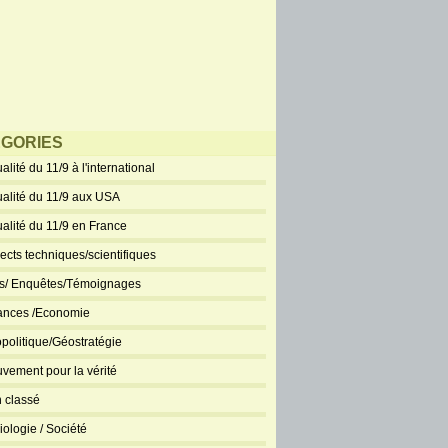
GORIES
alité du 11/9 à l'international
ualité du 11/9 aux USA
ualité du 11/9 en France
ects techniques/scientifiques
ts/ Enquêtes/Témoignages
ances /Economie
politique/Géostratégie
vement pour la vérité
 classé
iologie / Société