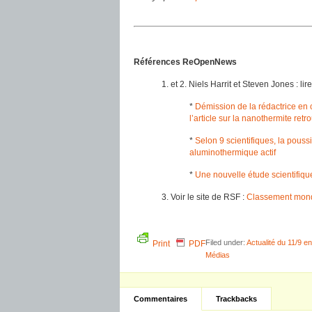
Références ReOpenNews
1. et 2. Niels Harrit et Steven Jones : 
*
Démission de la rédactrice en 
l’article sur la nanothermite re
*
Selon 9 scientifiques, la pous
aluminothermique actif
*
Une nouvelle étude scientifiq
3. Voir le site de RSF :
Classement mond
Filed under:
Actualité du 11/9 e
Print
PDF
Médias
Commentaires
Trackbacks