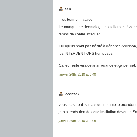
seb
Très bonne initiative.
Le manque de déontologie est tellement évident 
temps de contre attaquer.
Puisqu’ils n’ont pas hésité à dénonce Ardisso
les INTERVENTIONS honteuses.
Ca leur enlèvera cette arrogance et ça permettra
janvier 20th, 2010 at 0:40
lorenzo7
vous etes gentils, mais qui nomme le présiden
je n’attends rien de cette institution devenue Sa
janvier 20th, 2010 at 9:05