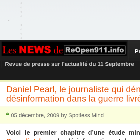
P
REOPEN911 – NEWS
Revue de presse sur l’actualité du 11 Septembre
Daniel Pearl, le journaliste qui dé
désinformation dans la guerre livr
05 décembre, 2009 by Spotless Mind
Voici le premier chapitre d’une étude min