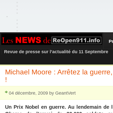
P
REOPEN911 – NEWS
Revue de presse sur l’actualité du 11 Septembre
Michael Moore : Arrêtez la guerre,
!
04 décembre, 2009 by GeantVert
Un Prix Nobel en guerre. Au lendemain de 