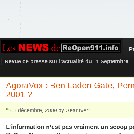
P
REOPEN911 – NEWS
Revue de presse sur l’actualité du 11 Septembre
AgoraVox : Ben Laden Gate, Permi
2001 ?
01 décembre, 2009 by GeantVert
L’information n’est pas vraiment un scoop po