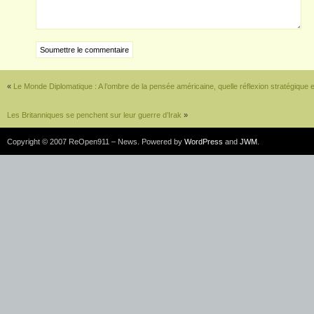
«
Le Monde Diplomatique : A l’ombre de la pensée américaine, quelle réflexion stratégique
Les Britanniques se penchent sur leur guerre d’Irak
»
Copyright © 2007 ReOpen911 – News. Powered by
WordPress
and
JWM
.