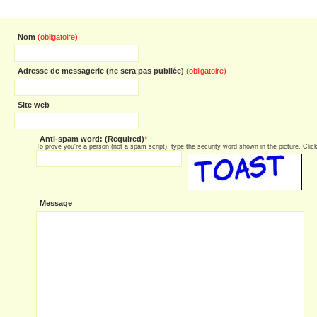
Nom
(obligatoire)
Adresse de messagerie (ne sera pas publiée)
(obligatoire)
Site web
Anti-spam word: (Required)
*
To prove you're a person (not a spam script), type the security word shown in the picture. Click 
Message