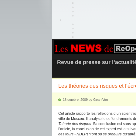
REOPEN911 –
Revue de presse sur l’actuali
Les théories des risques et l’
18 octobre, 2009 by GeantVert
Cet article rapporte les réflexions d’un scient
ville de Moscou. Il analyse les effondrements d
Théorie des risques
. Sa conclusion est sans app
l’article, la conclusion de cet expert est la suivan
des tours - NDLR] n’ont pu se produire qu’aprè