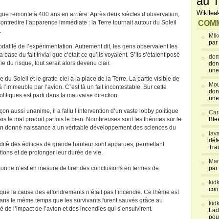
au T
Wikilea
gue remonte à 400 ans en arrière. Après deux siècles d’observation,
ntredire l’apparence immédiate : la Terre tournait autour du Soleil
COMM
.
Mik
par
modalité de l’expérimentation. Autrement dit, les gens observaient les
 base du fait trivial que c’était ce qu’ils voyaient. S’ils s’étaient posé
dom
e du risque, tout serait alors devenu clair.
don
une
 du Soleil et le gratte-ciel à la place de la Terre. La partie visible de
Mou
 l’immeuble par l’avion. C”est là un fait incontestable. Sur cette
don
politiques est parti dans la mauvaise direction.
une
n aussi unanime, il a fallu l’intervention d’un vaste lobby politique
Car
ais le mal produit parfois le bien. Nombreuses sont les théories sur le
Blee
t on donné naissance à un véritable développement des sciences du
lav
déte
lidité des édifices de grande hauteur sont apparues, permettant
Tra
ions et de prolonger leur durée de vie.
Mar
rsonne n’est en mesure de tirer des conclusions en termes de
par
kid
con
 que la cause des effondrements n’était pas l’incendie. Ce thème est
ans le même temps que les survivants furent sauvés grâce au
kid
é de l’impact de l’avion et des incendies qui s’ensuivirent.
Lad
pou