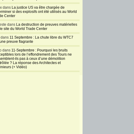
ux dans
La justice US va être chargée de
rminer si des explosifs ont été utilisés au World
de Center
este dans
La destruction de preuves matérielles
 le site du World Trade Center
l dans
11 Septembre : La chute libre du WTC7
 une preuve flagrante
o dans
11-Septembre : Pourquoi les bruits
ceptibles lors de l’effondrement des Tours ne
semblent-ils pas à ceux d’une démolition
trôlée ? La réponse des Architectes et
énieurs (+ Vidéo)