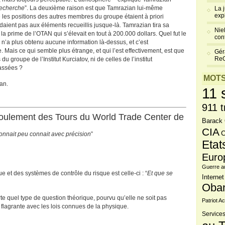
 recherche
”. La deuxième raison est que Tamrazian lui-même
La 
exp
 les positions des autres membres du groupe étaient à priori
aient pas aux éléments recueillis jusque-là. Tamrazian tira sa
Niel
a prime de l’OTAN qui s’élevait en tout à 200.000 dollars. Quel fut le
cont
l n’a plus obtenu aucune information là-dessus, et c’est
e. Mais ce qui semble plus étrange, et qui l’est effectivement, est que
Gér
Re
groupe de l’Institut Kurciatov, ni de celles de l’institut
passées ?
MOTS
an.
11 
911 t
croulement des Tours du World Trade Center de
Barack
CIA
C
connait peu connait avec précision
”
Etat
Euro
Guerre a
 et des systèmes de contrôle du risque est celle-ci : “
Et que se
Internet
Oba
rte quel type de question théorique, pourvu qu’elle ne soit pas
Patriot Ac
flagrante avec les lois connues de la physique.
Services