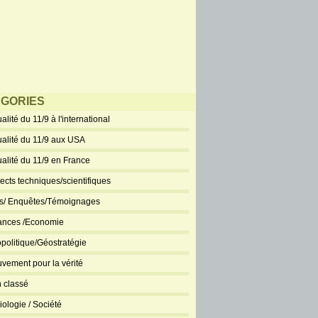
GORIES
alité du 11/9 à l'international
ualité du 11/9 aux USA
ualité du 11/9 en France
ects techniques/scientifiques
ts/ Enquêtes/Témoignages
ances /Economie
politique/Géostratégie
vement pour la vérité
 classé
iologie / Société