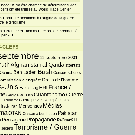
justice US va être chargée de déterminer si des
losifs ont été utilisés au World Trade Center
s Harrit : Le document à l’origine de la guerre
re le terrorisme
ald Bronner et Thomas Huchon s’en prennent à
Open911
-CLEFS
septembre
11 septembre 2001
ruth
Afghanistan
al Qaïda
attentats
Bush
Ben Laden
 Obama
Censure
Cheney
Droits de l'homme
ommission d'enquête
s-Unis
France /
FBI
False flag
pe
Guantanamo
Guerre
George W. Bush
Guerre préventive
u Terrorisme
Impérialisme
Médias
Irak
Iran
Mensonges
ma
OTAN
Pakistan
Oussama ben Laden
Propagande
Pentagone
ReOpen911
t
Terrorisme / Guerre
 secrets