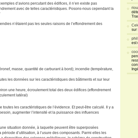
xemples d’avions percutant des édifices, il n’en existe pas
rio
ondrement avec de telles caractéristiques. Posons-nous cependant la
déte
”
Tra
incendies n’étaient pas les seules raisons de l’effondrement des
Cel
sur
phi
est
coc
per
res
con
’aéronef, masse, quantité de carburant à bord); incendie (température,
Ing
tes les données sur les caractéristiques des bâtiments et sur leur
viron une heure, écroulement total des deux édifices (effondrement
culement latéral)
outes les caractéristiques de l’évidence. Et peut-être calculé. Il y a
 besoin, augmenter l’intensité et la puissance des influences
d’une situation donnée, à laquelle peuvent être superposées
a période d’utilisation, à l’usure des composants. Parmi elles les