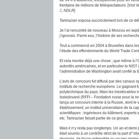
de 34% d’audience, exceptionnel pour un vendre
trentaine de millions de téléspectateurs. [
Voir l
2
, NDLR
]
Tamrazian exposa succinctement lors de ce déb
Je l’ai rencontré de nouveau à Moscou en septem
j’ignorais. Parmi eux, l’histoire de ses recherches
Tout a commencé en 2004 à Bruxelles dans les 
l’étude des effondrements du World Trade Cent
Et cela montre déjà une chose ; que même à l’O
autorités américaines, et en particulier le NIST 
l’administration de Washington avait confié la 
L’avis de concours fut diffusé par des canaux spé
instituts de recherche européens. Le gagnant fut 
polytechnique du pays. Mais les inextricables 
Issledovanii (RFFI – Fondation russe pour la rec
lança un concours interne à la Russie, dont le v
établissement, un institut universitaire de la 
scientifiques : ingénieurs du bâtiment, experts 
etc. Tamrazian faisait partie de ce groupe.
Mais il n’y resta pas longtemps. Un an et demi pl
était soumis à un contrôle strict de la part d’”ob
réunions, de façon ostensible ou un peu moins