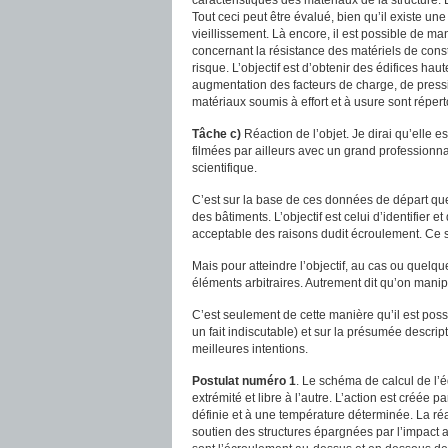
caractéristiques des matériaux de la structure.
Tout ceci peut être évalué, bien qu’il existe une
vieillissement. Là encore, il est possible de m
concernant la résistance des matériels de constr
risque. L’objectif est d’obtenir des édifices h
augmentation des facteurs de charge, de pressio
matériaux soumis à effort et à usure sont répe
Tâche c)
Réaction de l’objet. Je dirai qu’elle 
filmées par ailleurs avec un grand profession
scientifique.
C’est sur la base de ces données de départ qu
des bâtiments. L’objectif est celui d’identifier
acceptable des raisons dudit écroulement. Ce so
Mais pour atteindre l’objectif, au cas ou quelqu
éléments arbitraires. Autrement dit qu’on manipu
C’est seulement de cette manière qu’il est poss
un fait indiscutable) et sur la présumée descrip
meilleures intentions.
Postulat numéro 1
. Le schéma de calcul de l’é
extrémité et libre à l’autre. L’action est créée 
définie et à une température déterminée. La réac
soutien des structures épargnées par l’impact 