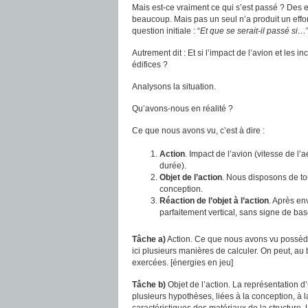
Mais est-ce vraiment ce qui s’est passé ? Des e
beaucoup. Mais pas un seul n’a produit un eff
question initiale : “
Et que se serait-il passé si…
Autrement dit : Et si l’impact de l’avion et les 
édifices ?
Analysons la situation.
Qu’avons-nous en réalité ?
Ce que nous avons vu, c’est à dire :
Action
. Impact de l’avion (vitesse de l
durée).
Objet de l’action
. Nous disposons de tou
conception.
Réaction de l’objet à l’action
. Après en
parfaitement vertical, sans signe de bas
Tâche a)
Action. Ce que nous avons vu possède t
ici plusieurs manières de calculer. On peut, au
exercées. [énergies en jeu]
Tâche b)
Objet de l’action. La représentation 
plusieurs hypothèses, liées à la conception, à l