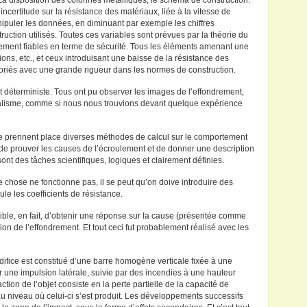
 La disposition des colonnes métalliques, le schéma de construction.
 incertitude sur la résistance des matériaux, liée à la vitesse de
anipuler les données, en diminuant par exemple les chiffres
uction utilisés. Toutes ces variables sont prévues par la théorie du
autement fiables en terme de sécurité. Tous les éléments amenant une
ns, etc., et ceux introduisant une baisse de la résistance des
rtoriés avec une grande rigueur dans les normes de construction.
est déterministe. Tous ont pu observer les images de l’effondrement,
nalisme, comme si nous nous trouvions devant quelque expérience
e prennent place diverses méthodes de calcul sur le comportement
 et de prouver les causes de l’écroulement et de donner une description
nt des tâches scientifiques, logiques et clairement définies.
e chose ne fonctionne pas, il se peut qu’on doive introduire des
le les coefficients de résistance.
ible, en fait, d’obtenir une réponse sur la cause (présentée comme
tion de l’effondrement. Et tout ceci fut probablement réalisé avec les
difice est constitué d’une barre homogène verticale fixée à une
par une impulsion latérale, suivie par des incendies à une hauteur
tion de l’objet consiste en la perte partielle de la capacité de
au niveau où celui-ci s’est produit. Les développements successifs