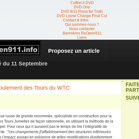
Coffret 4 DVD
DVD One
DVD 9/11 Press for Truth
DVD Loose Change Final Cut
Contact & Infos
Qui sommes-nous ?
Nous contacter
Bannières ReOpen911
Liens
Proposez un article
 NEWS
té du 11 Septembre
``
FAIT
écroulement des Tours du WTC
PART
SUIV
ifique russe de grande renommée, spécialiste en construction pour la
es Tours Jumelles de façon rationnelle, en utilisant la méthode de la
el. Pour ceux qui n’auraient pas le temps de lire l’intégralité de
te : "
ces changements [l'affaiblissement des structures inférieures
s l’impact, puisqu’en présence de telles modifications (évidemment