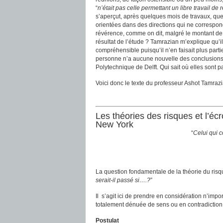
“
n’était pas celle permettant un libre travail de
s’aperçut, après quelques mois de travaux, que
orientées dans des directions qui ne correspond
révérence, comme on dit, malgré le montant de l
résultat de l’étude ? Tamrazian m’explique qu’i
compréhensible puisqu’il n’en faisait plus parti
personne n’a aucune nouvelle des conclusions du 
Polytechnique de Delft. Qui sait où elles sont 
Voici donc le texte du professeur Ashot Tamrazi
Les théories des risques et l’é
New York
“
Celui qui 
La question fondamentale de la théorie du risque
serait-il passé si….?
”
Il s’agit ici de prendre en considération n’impo
totalement dénuée de sens ou en contradiction 
Postulat