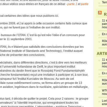
di soir russe, et une audience, pour la seule Russie, d’une
Ter
es deux vidéos sous-titrées en français de ce débat -
partie 1
et
partie
R
at certaines des idées que nous publions ici.
11 
bre 2009, et j’ai appris à cette occasion certains faits curieux que
par
nou
, qui ne furent pas à l’initiative de son institut.
En 
bureaux de l’OTAN. C’est là qu’est née l’idée d’un concours pour
er le 11 septembre 2001.
Rôl
aur
TAN, ils n’étaient pas satisfaits des conclusions données par les
(National Institute of Standards and Technology), l’institut auquel
ARTI
tâche de présenter des conclusions.
11 
cialisés, dans différentes directions, c’est à dire vers les meilleurs
par
nou
l’université hollandaise de Delft, le plus important institut
méandres du destin firent que le Rossijskij Fond Fundamentalnykh
En 
herche fondamentale) reçut une invitation à participer et, à son tour,
ainqueur fut l’Institut Kurciatov de Moscou. Au sein de cet
Rôl
capitale russe extrêmement connu, se forma alors un groupe de 13
aur
en aviation, ingénieurs dans le nucléaire, spécialistes en métallurgie,
WTC
nou
us tard, il décida de quitter le projet. Cela pour 2 raisons : le groupe
Lor
servateurs” à l’identité imprécise, qui enregistraient toutes les
enr
, mais toujours perceptible. L’atmosphère – explique Tamrazian –