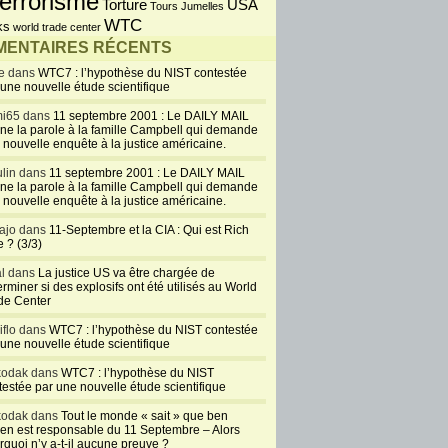
errorisme
USA
Torture
Tours Jumelles
WTC
ks
world trade center
ENTAIRES RÉCENTS
e dans
WTC7 : l’hypothèse du NIST contestée
 une nouvelle étude scientifique
i65 dans
11 septembre 2001 : Le DAILY MAIL
ne la parole à la famille Campbell qui demande
 nouvelle enquête à la justice américaine.
lin dans
11 septembre 2001 : Le DAILY MAIL
ne la parole à la famille Campbell qui demande
 nouvelle enquête à la justice américaine.
ajo dans
11-Septembre et la CIA : Qui est Rich
 ? (3/3)
al dans
La justice US va être chargée de
rminer si des explosifs ont été utilisés au World
de Center
iflo dans
WTC7 : l’hypothèse du NIST contestée
 une nouvelle étude scientifique
kodak dans
WTC7 : l’hypothèse du NIST
testée par une nouvelle étude scientifique
kodak dans
Tout le monde « sait » que ben
en est responsable du 11 Septembre – Alors
rquoi n’y a-t-il aucune preuve ?