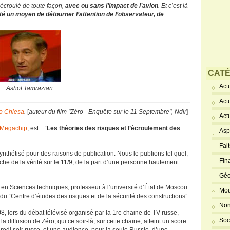
t écroulé de toute façon,
avec ou sans l’impact de l’avion
. Et c’est là
été un moyen de détourner l’attention de l’observateur, de
CATÉ
Actu
Ashot Tamrazian
Act
to Chiesa
.
[
auteur du film "Zéro - Enqu
ê
te sur le 11 Septembre", Ndlr
]
Act
Megachip
, est : “
Les théories des risques et l’écroulement des
Asp
Fai
ynthétisé pour des raisons de publication. Nous le publions tel quel,
Fin
he de la vérité sur le 11/9, de la part d’une personne hautement
Géo
en Sciences techniques, professeur à l’université d’État de Moscou
Mou
 du “Centre d’études des risques et de la sécurité des constructions”.
Non
08, lors du débat télévisé organisé par la 1re chaine de TV russe,
Soc
a diffusion de Zéro, qui ce soir-là, sur cette chaine, atteint un score