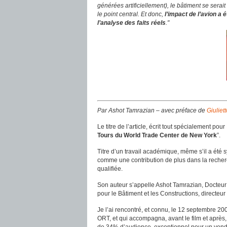
générées artificiellement), le bâtiment se serai
le point central. Et donc,
l’impact de l’avion a 
l’analyse des faits réels
."
Par Ashot Tamrazian – avec préface de
Giuliet
Le titre de l’article, écrit tout spécialement pour
Tours du World Trade Center de New York
”.
Titre d’un travail académique, même s’il a été s
comme une contribution de plus dans la recherc
qualifiée.
Son auteur s’appelle Ashot Tamrazian, Docteur 
pour le Bâtiment et les Constructions, directeur
Je l’ai rencontré, et connu, le 12 septembre 20
ORT, et qui accompagna, avant le film et après, l