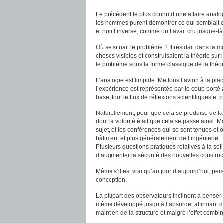
Le précédent le plus connu d’une affaire analo
les hommes purent démontrer ce qui semblait co
et non l’inverse, comme on l’avait cru jusque-là
Où se situait le problème ? Il résidait dans la 
choses visibles et construisaient la théorie sur la
le problème sous la forme classique de la théori
L’analogie est limpide. Mettons l’avion à la place
l’expérience est représentée par le coup porté à
base, tout le flux de réflexions scientifiques et 
Naturellement, pour que cela se produise de faço
dont la volonté était que cela se passe ainsi. M
sujet, et les conférences qui se sont tenues e
bâtiment et plus généralement de l’ingénierie.
Plusieurs questions pratiques relatives à la so
d’augmenter la sécurité des nouvelles construct
Même s’il est vrai qu’au jour d’aujourd’hui, pe
conception.
La plupart des observateurs inclinent à penser
même développé jusqu’à l’absurde, affirmant d
maintien de la structure et malgré l’effet combin