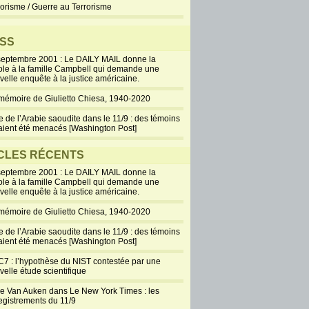
rorisme / Guerre au Terrorisme
SS
septembre 2001 : Le DAILY MAIL donne la
ole à la famille Campbell qui demande une
velle enquête à la justice américaine.
mémoire de Giulietto Chiesa, 1940-2020
e de l’Arabie saoudite dans le 11/9 : des témoins
aient été menacés [Washington Post]
CLES RÉCENTS
septembre 2001 : Le DAILY MAIL donne la
ole à la famille Campbell qui demande une
velle enquête à la justice américaine.
mémoire de Giulietto Chiesa, 1940-2020
e de l’Arabie saoudite dans le 11/9 : des témoins
aient été menacés [Washington Post]
7 : l’hypothèse du NIST contestée par une
velle étude scientifique
ie Van Auken dans Le New York Times : les
egistrements du 11/9