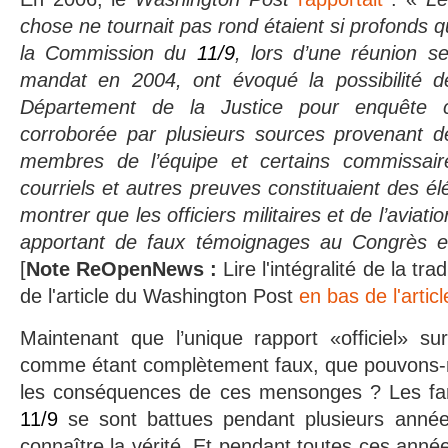
chose ne tournait pas rond étaient si profonds 
la Commission du
11/9
, lors d’une réunion se
mandat en 2004,
ont évoqu
é
la possibilité
Département de la Justice pour enquête cri
corroborée par plusieurs sources provenant 
membres de l’équipe et certains commissair
courriels et autres preuves constituaient des é
montrer que les officiers militaires et de l’aviatio
apportant de faux témoignages au Congrès e
[
Note ReOpenNews :
Lire l'intégralité de la 
de l'article du Washington Post
en bas de l'articl
Maintenant que l’unique rapport «officiel» s
comme étant complètement faux, que pouvons-no
les conséquences de ces mensonges ? Les fam
11/9
se sont battues pendant plusieurs années
connaître la vérité. Et pendant toutes ces anné