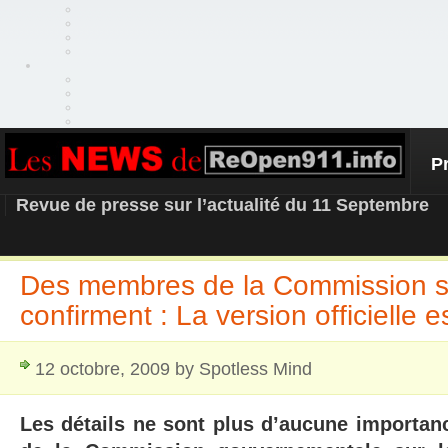
P
REOPEN911 – NEWS
Revue de presse sur l’actualité du 11 Septembre
Des membres de la Commission su
confirment : La version officielle
12 octobre, 2009 by Spotless Mind
Les détails ne sont plus d’aucune importan