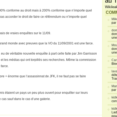
au T
Wikilea
100% conforme au droit mais à 200% conforme que n’importe quel
COMM
as accorder le droit de faire ce référendum ou n’importe quel
Mik
par
dom
jamais de vraies enquêtes sur le 11/09.
don
une
s grand monde avec preuves que la VO du 11/09/2001 est une farce.
Mou
don
une
a eu de véritable nouvelle enquête à part celle faite par Jim Garrisson
I et les médias qui ont torpillés ses recherches. Même la commission
Car
Blee
 farce.
lav
déte
+ énorme que l’assassinnat de JFK, il ne faut pas se faire
Tra
Mar
par
nis étaient un pays un peu plus ouvert pour enquêter sur leurs
kid
 cas sauf dans le cas d’une gaterie.
con
kid
Lad
pou