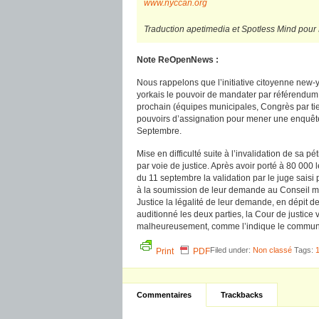
www.nyccan.org
Traduction apetimedia et Spotless Mind po
Note ReOpenNews :
Nous rappelons que l’initiative citoyenne new
yorkais le pouvoir de mandater par référendum,
prochain (équipes municipales, Congrès par ti
pouvoirs d’assignation pour mener une enquête 
Septembre.
Mise en difficulté suite à l’invalidation de sa p
par voie de justice. Après avoir porté à 80 000 
du 11 septembre la validation par le juge sais
à la soumission de leur demande au Conseil muni
Justice la légalité de leur demande, en dépit d
auditionné les deux parties, la Cour de justice
malheureusement, comme l’indique le communi
Filed under:
Non classé
Tags:
Print
PDF
Commentaires
Trackbacks