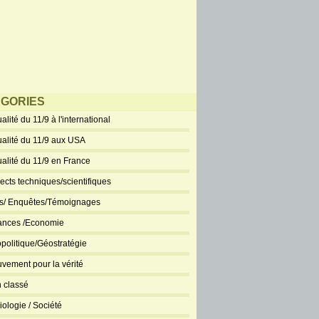
GORIES
alité du 11/9 à l'international
ualité du 11/9 aux USA
ualité du 11/9 en France
ects techniques/scientifiques
ts/ Enquêtes/Témoignages
ances /Economie
politique/Géostratégie
vement pour la vérité
 classé
iologie / Société