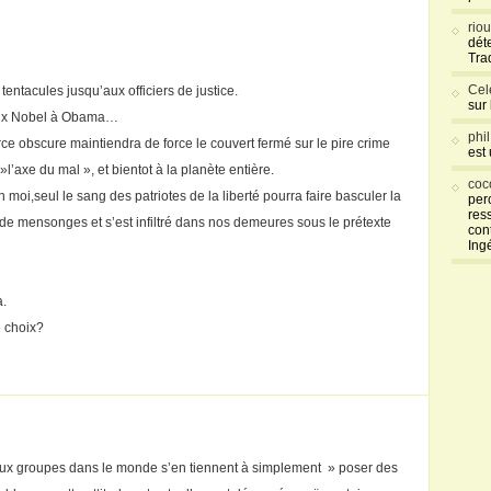
rio
déte
Tra
Cel
ntacules jusqu’aux officiers de justice.
sur
 prix Nobel à Obama…
phi
force obscure maintiendra de force le couvert fermé sur le pire crime
est
l’axe du mal », et bientot à la planète entière.
coc
moi,seul le sang des patriotes de la liberté pourra faire basculer la
per
res
e de mensonges et s’est infiltré dans nos demeures sous le prétexte
con
Ing
a.
e choix?
ux groupes dans le monde s’en tiennent à simplement » poser des