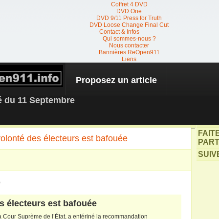
Coffret 4 DVD
DVD One
DVD 9/11 Press for Truth
DVD Loose Change Final Cut
Contact & Infos
Qui sommes-nous ?
Nous contacter
Bannières ReOpen911
Liens
Proposez un article
 NEWS
té du 11 Septembre
``
FAIT
olonté des électeurs est bafouée
PART
SUIV
9
es électeurs est bafouée
la Cour Suprème de l’État, a entériné la recommandation