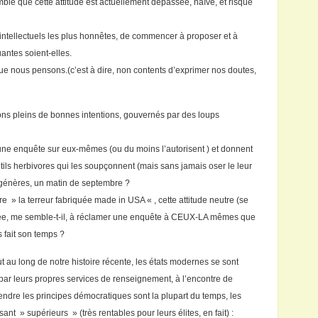
ble que cette attitude est actuellement dépassée, naïve, et risque
 intellectuels les plus honnêtes, de commencer à proposer et à
antes soient-elles.
que nous pensons.(c’est à dire, non contents d’exprimer nos doutes,
ns pleins de bonnes intentions, gouvernés par des loups
une enquête sur eux-mêmes (ou du moins l’autorisent ) et donnent
ls herbivores qui les soupçonnent (mais sans jamais oser le leur
ngénères, un matin de septembre ?
 » la terreur fabriquée made in USA « , cette attitude neutre (se
ulée, me semble-t-il, à réclamer une enquête à CEUX-LA mêmes que
s fait son temps ?
t au long de notre histoire récente, les états modernes se sont
 par leurs propres services de renseignement, à l’encontre de
ndre les principes démocratiques sont la plupart du temps, les
sant » supérieurs » (très rentables pour leurs élites, en fait) :