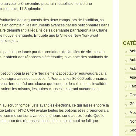
re au vote le 3 novembre prochain l’établissement d’une
ènements du 11 Septembre.
l’évaluation des arguments des deux camps lors de l’audition, sa
pris en compte ni les arguments avancés par les pétitionnaires dans
ire démontrant la légalité de sa demande par rapport à la Charte
une nouvelle enquête. Enquête que la Ville de New York avait
ors sujet ».
CATÉ
Actu
ri patriotique lancé par des centaines de familles de victimes du
pour obtenir des réponses a été étouffé; la volonté des habitants de
Act
Act
 pétition pour la rendre “légalement acceptable” équivaudrait à la
Asp
les signataires de la pétition". Pourtant, les 80 000 pétitionnaires
s ces termes : "si une clause quelconque de cette loi est invalidée
Fai
n soient les raisons, les autres clauses ne seront aucunement
Fin
Géo
m au scrutin tombe juste avant les élections, ce qui laisse encore la
 Juge Lehner. NYC CAN évalue toutes les options et se prononcera à
Mou
ut comme sur son avancée ultérieure sur d’autres fronts. Quelle
a quête pour des réponses bat son plein. Le combat ne fait que
Non
Soc