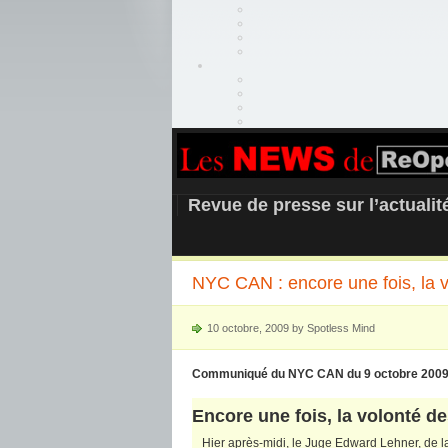
REOPEN911 –
Revue de presse sur l’actuali
NYC CAN : encore une fois, la v
10 octobre, 2009 by Spotless Mind
Communiqué du NYC CAN du 9 octobre 200
Encore une fois, la volonté d
Hier après-midi, le Juge Edward Lehner, de 