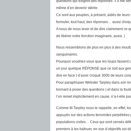
questions qui exigent des réponses » il me sem
même d’en devenir stérile.
Ce sont aux peuples, à présent, aidés de leurs
formuler, tout haut, des réponses… aussi choqu
A nous de nous lever et de dire clairement ce 
de libérer notre fonction imaginaire, aussi. )
Nous ressemblons de plus en plus à des mouto
sanguinaires.
Pourquoi voudriez-vous que les loups fassent 
un jour quelque RÉPONSE que ce soit aux genti
dire en face ) d’avoir croqué 3000 de leurs co
Pour paraphraser Webster Tarpley dans son livre
bornant à poser des questions ) et dans la fo
l’on remet implicitement en cause, n’a-t-elle pa
Comme M.Tarpley nous le rappelle, en effet, tou
appuyés sur des actions terroristes perpétrées
populations civiles… Ceux qui sont censés défe
premiers à les bafouer, en vue d’objectifs soi-di