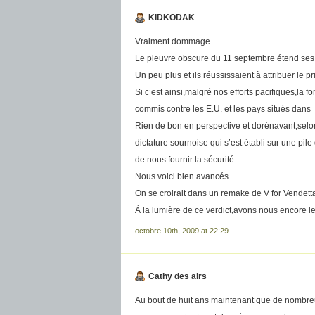
KIDKODAK
Vraiment dommage.
Le pieuvre obscure du 11 septembre étend ses te
Un peu plus et ils réussissaient à attribuer le
Si c’est ainsi,malgré nos efforts pacifiques,la 
commis contre les E.U. et les pays situés dans »
Rien de bon en perspective et dorénavant,selon 
dictature sournoise qui s’est établi sur une pil
de nous fournir la sécurité.
Nous voici bien avancés.
On se croirait dans un remake de V for Vendett
À la lumière de ce verdict,avons nous encore l
octobre 10th, 2009 at 22:29
Cathy des airs
Au bout de huit ans maintenant que de nombre