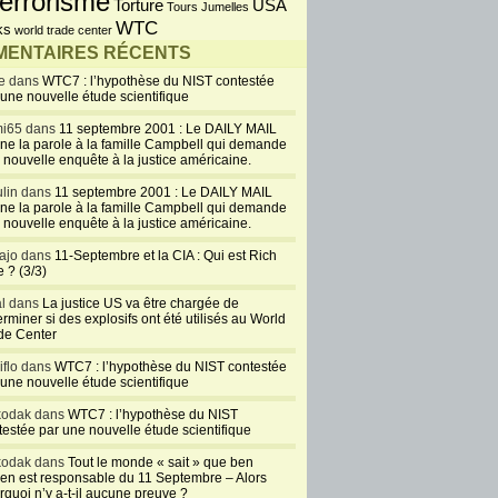
errorisme
USA
Torture
Tours Jumelles
WTC
ks
world trade center
ENTAIRES RÉCENTS
e dans
WTC7 : l’hypothèse du NIST contestée
 une nouvelle étude scientifique
i65 dans
11 septembre 2001 : Le DAILY MAIL
ne la parole à la famille Campbell qui demande
 nouvelle enquête à la justice américaine.
lin dans
11 septembre 2001 : Le DAILY MAIL
ne la parole à la famille Campbell qui demande
 nouvelle enquête à la justice américaine.
ajo dans
11-Septembre et la CIA : Qui est Rich
 ? (3/3)
al dans
La justice US va être chargée de
rminer si des explosifs ont été utilisés au World
de Center
iflo dans
WTC7 : l’hypothèse du NIST contestée
 une nouvelle étude scientifique
kodak dans
WTC7 : l’hypothèse du NIST
testée par une nouvelle étude scientifique
kodak dans
Tout le monde « sait » que ben
en est responsable du 11 Septembre – Alors
rquoi n’y a-t-il aucune preuve ?