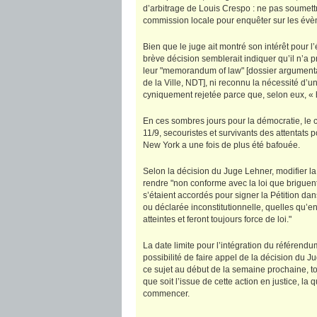
d’arbitrage de Louis Crespo : ne pas soumett
commission locale pour enquêter sur les év
Bien que le juge ait montré son intérêt pour 
brève décision semblerait indiquer qu’il n’a 
leur "memorandum of law" [dossier argumenta
de la Ville, NDT], ni reconnu la nécessité d’
cyniquement rejetée parce que, selon eux, « h
En ces sombres jours pour la démocratie, le c
11/9, secouristes et survivants des attentats 
New York a une fois de plus été bafouée.
Selon la décision du Juge Lehner, modifier la
rendre "non conforme avec la loi que briguent 
s’étaient accordés pour signer la Pétition dan
ou déclarée inconstitutionnelle, quelles qu’e
atteintes et feront toujours force de loi."
La date limite pour l’intégration du référendu
possibilité de faire appel de la décision du
ce sujet au début de la semaine prochaine, to
que soit l’issue de cette action en justice, l
commencer.