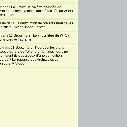
ux dans
La justice US va être chargée de
rminer si des explosifs ont été utilisés au World
de Center
este dans
La destruction de preuves matérielles
 le site du World Trade Center
l dans
11 Septembre : La chute libre du WTC7
 une preuve flagrante
o dans
11-Septembre : Pourquoi les bruits
ceptibles lors de l’effondrement des Tours ne
semblent-ils pas à ceux d’une démolition
trôlée ? La réponse des Architectes et
énieurs (+ Vidéo)