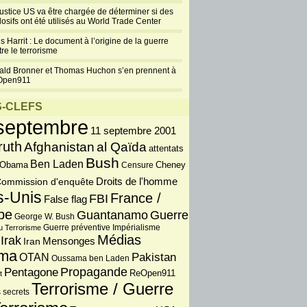
justice US va être chargée de déterminer si des
losifs ont été utilisés au World Trade Center
s Harrit : Le document à l’origine de la guerre
re le terrorisme
ald Bronner et Thomas Huchon s’en prennent à
Open911
-CLEFS
septembre
11 septembre 2001
ruth
Afghanistan
al Qaïda
attentats
Bush
Ben Laden
 Obama
Censure
Cheney
Droits de l'homme
ommission d'enquête
s-Unis
France /
FBI
False flag
pe
Guantanamo
Guerre
George W. Bush
Guerre préventive
u Terrorisme
Impérialisme
Médias
Irak
Iran
Mensonges
ma
OTAN
Pakistan
Oussama ben Laden
Propagande
Pentagone
ReOpen911
t
Terrorisme / Guerre
 secrets