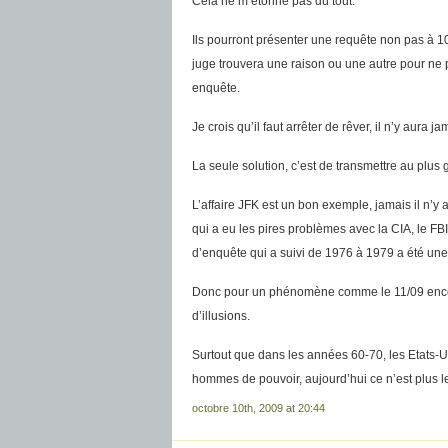
Cela ne m’étonne pas du tout.
Ils pourront présenter une requête non pas à 
juge trouvera une raison ou une autre pour ne p
enquête.
Je crois qu’il faut arrêter de rêver, il n’y aura 
La seule solution, c’est de transmettre au plu
L’affaire JFK est un bon exemple, jamais il n’y 
qui a eu les pires problèmes avec la CIA, le FB
d’enquête qui a suivi de 1976 à 1979 a été une
Donc pour un phénomène comme le 11/09 encore 
d’illusions.
Surtout que dans les années 60-70, les Etats-U
hommes de pouvoir, aujourd’hui ce n’est plus le
octobre 10th, 2009 at 20:44