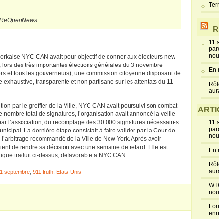
Ter
ur ReOpenNews
R
11 
par
nou
-yorkaise NYC CAN avait pour objectif de donner aux électeurs new-
 lors des très importantes élections générales du 3 novembre
En 
ers et tous les gouverneurs), une commission citoyenne disposant de
exhaustive, transparente et non partisane sur les attentats du 11
Rôl
aur
étition par le greffier de la Ville, NYC CAN avait poursuivi son combat
ARTI
le nombre total de signatures, l’organisation avait annoncé la veille
i par l’association, du recomptage des 30 000 signatures nécessaires
11 
par
cipal. La dernière étape consistait à faire valider par la Cour de
nou
e l’arbitrage recommandé de la Ville de New York. Après avoir
 vient de rendre sa décision avec une semaine de retard. Elle est
En 
qué traduit ci-dessus, défavorable à NYC CAN.
Rôl
aur
11 septembre
,
911 truth
,
Etats-Unis
WTC
nou
Lor
enr