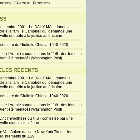
rorisme / Guerre au Terrorisme
SS
septembre 2001 : Le DAILY MAIL donne la
ole à la famille Campbell qui demande une
velle enquête à la justice américaine.
mémoire de Giulietto Chiesa, 1940-2020
e de l’Arabie saoudite dans le 11/9 : des témoins
aient été menacés [Washington Post]
CLES RÉCENTS
septembre 2001 : Le DAILY MAIL donne la
ole à la famille Campbell qui demande une
velle enquête à la justice américaine.
mémoire de Giulietto Chiesa, 1940-2020
e de l’Arabie saoudite dans le 11/9 : des témoins
aient été menacés [Washington Post]
7 : l’hypothèse du NIST contestée par une
velle étude scientifique
ie Van Auken dans Le New York Times : les
egistrements du 11/9