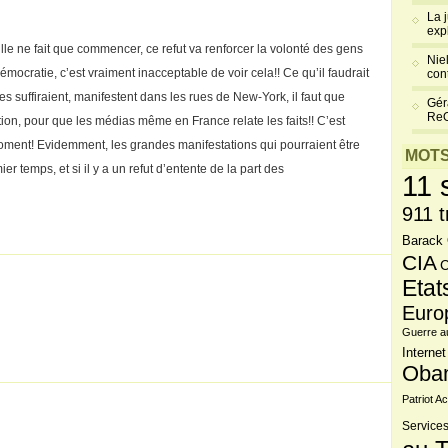
La 
exp
aille ne fait que commencer, ce refut va renforcer la volonté des gens
Niel
démocratie, c’est vraiment inacceptable de voir cela!! Ce qu’il faudrait
cont
 suffiraient, manifestent dans les rues de New-York, il faut que
Gér
Re
, pour que les médias même en France relate les faits!! C’est
oment! Evidemment, les grandes manifestations qui pourraient être
MOTS
r temps, et si il y a un refut d’entente de la part des
11 
911 t
Barack
CIA
C
Etat
Euro
Guerre a
Internet
Oba
Patriot Ac
Services