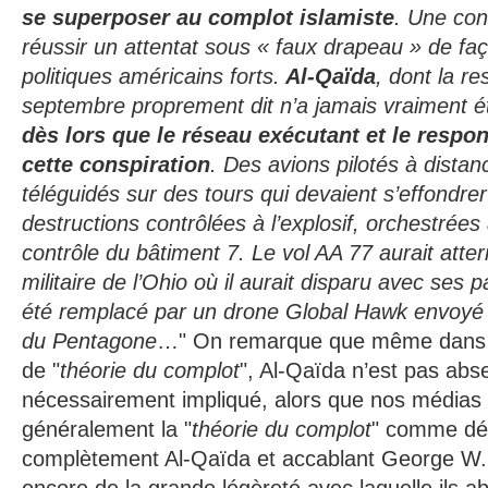
se superposer au complot islamiste
. Une con
réussir un attentat sous « faux drapeau » de faço
politiques américains forts.
Al-Qaïda
, dont la re
septembre proprement dit n’a jamais vraiment ét
dès lors que le réseau exécutant et le respon
cette conspiration
. Des avions pilotés à distan
téléguidés sur des tours qui devaient s’effondrer
destructions contrôlées à l’explosif, orchestrées
contrôle du bâtiment 7. Le vol AA 77 aurait atter
militaire de l’Ohio où il aurait disparu avec ses p
été remplacé par un drone Global Hawk envoyé su
du Pentagone
…" On remarque que même dans ce
de "
théorie du complot
", Al-Qaïda n’est pas abs
nécessairement impliqué, alors que nos médias
généralement la "
théorie du complot
" comme dé
complètement Al-Qaïda et accablant George W. 