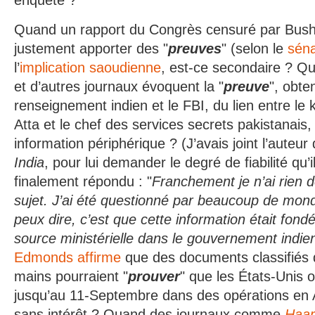
enquêté ?
Quand un rapport du Congrès censuré par Bush
justement apporter des "
preuves
" (selon le
sén
l’
implication saoudienne
, est-ce secondaire ? Q
et d’autres journaux évoquent la "
preuve
", obte
renseignement indien et le FBI, du lien entre 
Atta et le chef des services secrets pakistanais,
information périphérique ? (J’avais joint l’auteu
India
, pour lui demander le degré de fiabilité qu’il
finalement répondu : "
Franchement je n’ai rien d
sujet. J’ai été questionné par beaucoup de mond
peux dire, c’est que cette information était fon
source ministérielle dans le gouvernement indie
Edmonds affirme
que des documents classifiés q
mains pourraient "
prouver
" que les États-Unis 
jusqu’au 11-Septembre dans des opérations en A
sans intérêt ? Quand des journaux comme
Haar