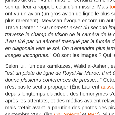
son qui leur a rappelé celui d’un missile. Mais
to
ont vu un avion (un gros avion de ligne le plus s
plus rarement). Meyssan évoque encore un aut
Trade Center : "
Au moment exact du second imp
traverse le champ de vision de la caméra de la
Il est tiré par un aéronef masqué par la fumée de
en diagonale vers le sol. On n’entendra plus jam
images incongrues
." Où sont les images ? Qui 
Selon lui, l’un des kamikazes, Walid al-Asheri, est
"
est un pilote de ligne de Royal Air Maroc. Il vit
donné plusieurs conférences de presse
…" Cette
n’est pas le seul à propager (Éric Laurent
aussi
depuis longtemps élucidée : des homonymes s’é
après les attentats, et des médias avaient relayé
mais c’était avant la parution des photos des pira
septembre 2001 (lire
Der Spiegel
et
BBC
). Si u