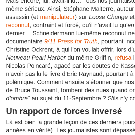
Mais encore, lui, avait-il lu… Tous nos journalist
même sérieux. Ainsi, Stéphane Malterre, auteur
assassin (et
manipulateur
) sur
Loose Change
et
reconnut
, contraint et forcé, qu’il n’avait lu qu’
en
dernier… Schneidermann lui-même reconnut ne 
documentaire
9/11 Press for Truth
, pourtant in
Christine Ockrent, à qui l’on voulait offrir, lors d
Nouveau Pearl Harbor
du même Griffin,
refusa
l
Nicolas Poincaré, agacé par les doutes de Kasso
n’avoir pas lu le livre d’Eric Raynaud, pourtant à 
polémique. Comment ensuite s’étonner que nos j
de Bruce Toussaint, tombent des nues quand on 
d’ombre
" au sujet du 11-Septembre ? S’ils n’y c
Un rapport de forces inversé
Là est bien la grande leçon de ces derniers jour
années en vérité). Les journalistes sont dépassé