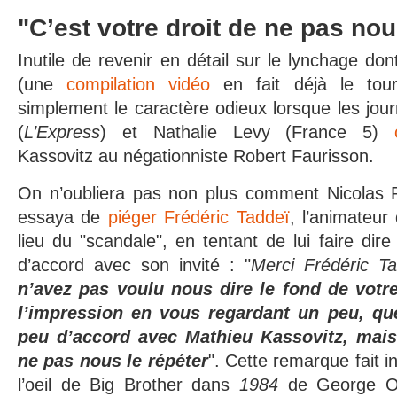
"C’est votre droit de ne pas nou
Inutile de revenir en détail sur le lynchage dont
(une
compilation vidéo
en fait déjà le tour
simplement le caractère odieux lorsque les jou
(
L’Express
) et Nathalie Levy (France 5)
Kassovitz au négationniste Robert Faurisson.
On n’oubliera pas non plus comment Nicolas P
essaya de
piéger Frédéric Taddeï
, l’animateu
lieu du "scandale", en tentant de lui faire dire 
d’accord avec son invité : "
Merci Frédéric T
n’avez pas voulu nous dire le fond de votr
l’impression en vous regardant un peu, que
peu d’accord avec Mathieu Kassovitz, mais 
ne pas nous le répéter
". Cette remarque fait 
l’oeil de Big Brother dans
1984
de George Orw