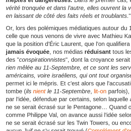
ineptes et dangereuses.
Dans le premier cas, e
vérité tronquée et dans l’autre, elles ouvrent la v
en laissant de côté des faits réels et troublants
."
Or, lors des polémiques médiatiques autour d
celle que nous venons de vivre avec Mathieu K
que la position d’Éric Laurent, que l’on qualifie
jamais évoquée
, nos médias
réduisant
tous l
des "
conspirationnistes
", dont la croyance serait
rien mêlée au 11-Septembre, et ce sont les serv
américains, voire israéliens, qui ont tout organis
permet ici le mépris. Et c’est alors que l’accusat
tombe (
ils
nient
le 11-Septembre
,
lit-on
parfois),
par l’idée, défendue par certains, selon laquelle
ne se serait écrasé sur le Pentagone… Quand 
comme Philippe Val, on avance aussi l’idée selo
ne se serait écrasé sur les Twin Towers, ou enco
aucun Juif
ne s’y serait trouvé (
Complément d’e