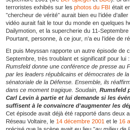
terroristes exhibés sur les
photos du FBI
était e
"chercheur de vérité" aurait bien eu l’idée d’aller
vidéo aurait fait le tour du monde en quelques 
Dailymotion, et la supercherie du 11-Septembre 
Pourtant, personne, à ce jour, n’a eu l’idée de ré
Et puis Meyssan rapporte un autre épisode de c
Septembre, très troublant et significatif pour lui :
Rumsfeld donne une conférence de presse au 
par les leaders républicains et démocrates de 
sénatoriale de la Défense. Ensemble, ils réaffirm
dans ce moment tragique. Soudain,
Rumsfeld p
Carl Levin à partie et lui demande si les év
suffisent à le convaincre d’augmenter les dé
Cet épisode avait déjà été rapporté dans deux au
Réseau Voltaire, le
14 décembre 2001
et le
16 a
précisé que la scène avait eu lieu "
au milieu de 