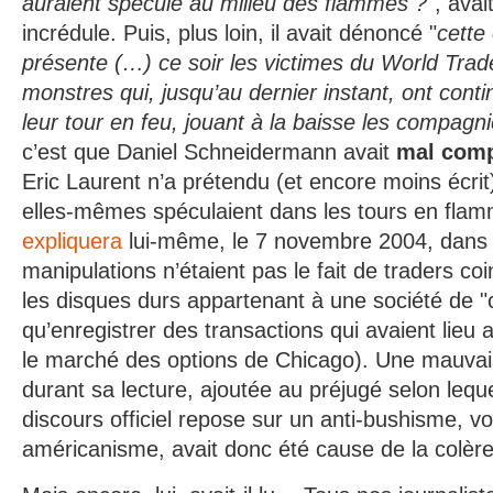
auraient spéculé au milieu des flammes ?
", avai
incrédule. Puis, plus loin, il avait dénoncé "
cette
présente (…) ce soir les victimes du World Tr
monstres qui, jusqu’au dernier instant, ont cont
leur tour en feu, jouant à la baisse les compagn
c’est que Daniel Schneidermann avait
mal comp
Eric Laurent n’a prétendu (et encore moins écrit
elles-mêmes spéculaient dans les tours en fla
expliquera
lui-même, le 7 novembre 2004, dan
manipulations n’étaient pas le fait de traders co
les disques durs appartenant à une société de "cl
qu’enregistrer des transactions qui avaient lieu a
le marché des options de Chicago). Une mauvais
durant sa lecture, ajoutée au préjugé selon leque
discours officiel repose sur un anti-bushisme, vo
américanisme, avait donc été cause de la colè