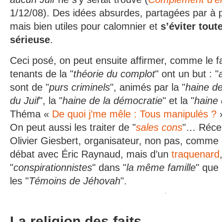
1/12/08). Des idées absurdes, partagées par à 
mais bien utiles pour calomnier et
s’éviter tout
sérieuse
.
Ceci posé, on peut ensuite affirmer, comme le fa
tenants de la "
théorie du complot
" ont un but : "
sont de "
purs criminels
", animés par la "
haine de
du Juif
", la "
haine de la démocratie
" et la "
haine 
Théma «
De quoi j’me mêle : Tous manipulés ?
»
On peut aussi les traiter de "
sales cons
"… Récem
Olivier Giesbert, organisateur, non pas, comme i
débat avec Éric Raynaud, mais d’un
traquenard
"
conspirationnistes
" dans "
la même famille
" que 
les "
Témoins de Jéhovah
".
La religion des faits