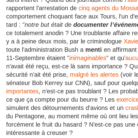
rapportent l’arrestation de
cinq agents du Moss
comportement choquant face aux Tours, l’un d’e
tard : "
notre
but était de
documenter l’événem
ce totalement anodin ? Une troublante affaire rem
y a à peine deux mois, par le criminologue
Xavie
toute l’administration Bush a
menti
en affirmant
11-Septembre étaient "
inimaginables
" et qu’
aucu
n’avait été reçu, est-ce là sans importance ? 
sécurité n’ait été prise,
malgré les alertes
(voir l
sénateur Bob Kerrey sur CNN), sauf pour quel
importantes
, n’est-ce pas troublant ? Les proba
ce que ça compte pour du beurre ? Les
exercice
simulent des détournements d’avions et un
cras
du Pentagone, au moment même où ont lieu les 
forcément le fruit du hasard ? N’est-ce pas un
intéressante à creuser ?