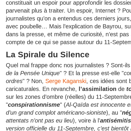
constituait un espoir pour approfondir les dossi
parvenait plus à traiter. Un espoir, Internet ? Po
journalistes qu’on a entendus ces derniers jours, 
avec poubelle… Mais l’explication de Bayrou, su
dans la presse, et même de curiosité, n’est pas 
compte de ce qui se passe autour du 11-Septe
La Spirale du Silence
Quel mal frappe donc nos journalistes ? Sont-ils
de la Pensée Unique
" ? Et la presse est-elle "
co
ordres
" ? Non,
Serge Kaganski
, ces idées sont 
caricaturales. En revanche,
l’assimilation
de
t
sur les zones d’ombre (réelles) du 11-Septembr
"
conspirationnisme
" (
Al-Qaïda est innocente et
d’un grand complot américano-sioniste
), au "
né
attentats n’ont pas eu lieu
), voire à l’
antisémiti
version officielle du 11-Septembre, c’est bientôt 