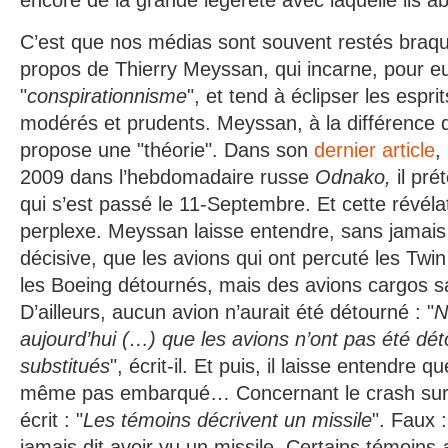
encore de la grande légèreté avec laquelle ils ab
C’est que nos médias sont souvent restés braqu
propos de Thierry Meyssan, qui incarne, pour eu
"
conspirationnisme
", et tend à éclipser les esprit
modérés et prudents. Meyssan, à la différence
propose une "théorie". Dans son
dernier article
,
2009 dans l’hebdomadaire russe
Odnako,
il pré
qui s’est passé le 11-Septembre. Et cette révélat
perplexe. Meyssan laisse entendre, sans jamais 
décisive, que les avions qui ont percuté les Twi
les Boeing détournés, mais des avions cargos
D’ailleurs, aucun avion n’aurait été détourné : "
N
aujourd’hui (…) que les avions n’ont pas été dé
substitués
", écrit-il. Et puis, il laisse entendre q
même pas embarqué… Concernant le crash sur l
écrit : "
Les témoins décrivent un missile
". Faux 
jamais dit avoir vu un missile. Certains témoins