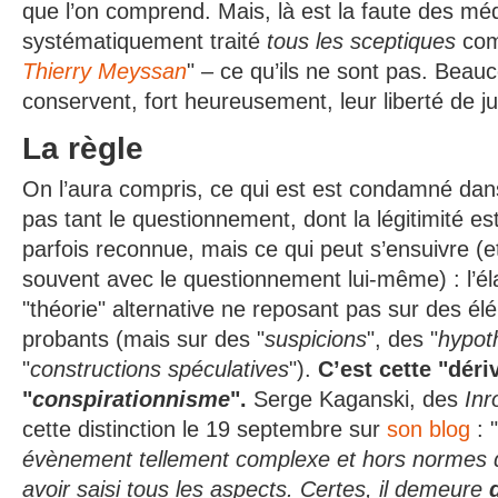
que l’on comprend. Mais, là est la faute des méd
systématiquement traité
tous les sceptiques
com
Thierry Meyssan
" – ce qu’ils ne sont pas. Beau
conservent, fort heureusement, leur liberté de 
La règle
On l’aura compris, ce qui est est condamné dans
pas tant le questionnement, dont la légitimité 
parfois reconnue, mais ce qui peut s’ensuivre (e
souvent avec le questionnement lui-même) : l’él
"théorie" alternative ne reposant pas sur des é
probants (mais sur des "
suspicions
", des "
hypot
"
constructions spéculatives
").
C’est cette "déri
"
conspirationnisme
".
Serge Kaganski, des
Inr
cette distinction le 19 septembre sur
son blog
: "
évènement tellement complexe et hors normes qu
avoir saisi tous les aspects. Certes, il demeure