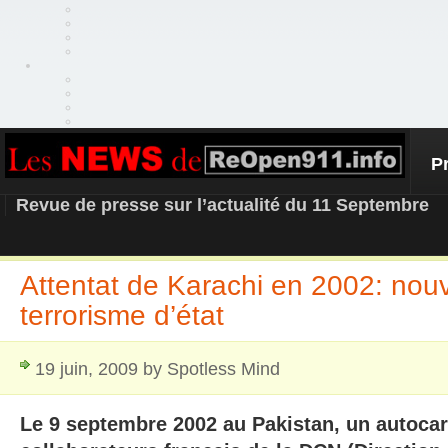
P
REOPEN911 – NEWS
Revue de presse sur l’actualité du 11 Septembre
Attentat de Karachi en 2002: nou
terrorisme d’état
19 juin, 2009 by Spotless Mind
Le 9 septembre 2002 au Pakistan, un autocar