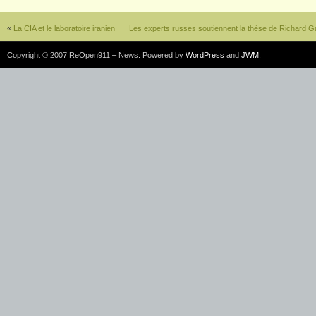
«
La CIA et le laboratoire iranien
Les experts russes soutiennent la thèse de Richard 
Copyright © 2007 ReOpen911 – News. Powered by
WordPress
and
JWM
.