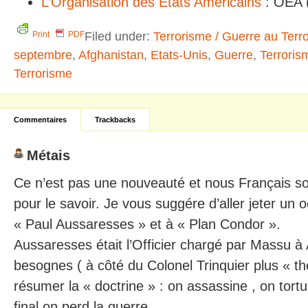
L’Organisation des Etats Américains
: OEA (
Filed under:
Terrorisme / Guerre au Terr
Print
PDF
septembre
,
Afghanistan
,
Etats-Unis
,
Guerre
,
Terroris
Terrorisme
Commentaires
Trackbacks
Métais
Ce n’est pas une nouveauté et nous Français 
pour le savoir. Je vous suggére d’aller jeter un o
« Paul Aussaresses » et à « Plan Condor ».
Aussaresses était l’Officier chargé par Massu à
besognes ( à côté du Colonel Trinquier plus « thé
résumer la « doctrine » : on assassine , on tortur
final on perd la guerre…