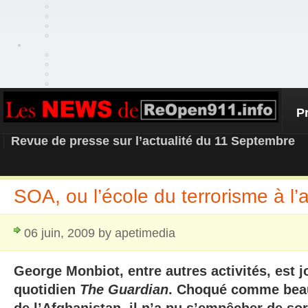
P
REOPEN911 – NEWS
Revue de presse sur l’actualité du 11 Septembre
SOA, ou l’école du terrorisme à l’
06 juin, 2009 by apetimedia
George Monbiot, entre autres activités, est j
quotidien
The Guardian
. Choqué comme beau