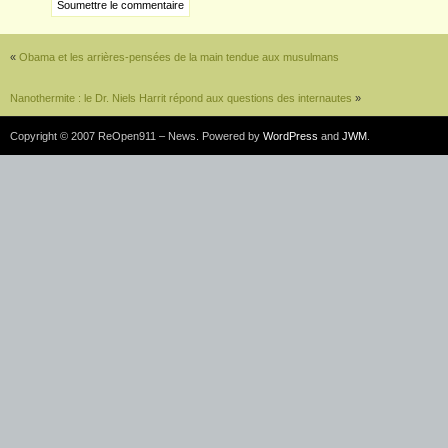
«
Obama et les arrières-pensées de la main tendue aux musulmans
Nanothermite : le Dr. Niels Harrit répond aux questions des internautes
»
Copyright © 2007 ReOpen911 – News. Powered by
WordPress
and
JWM
.