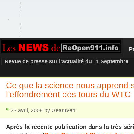
P
REOPEN911 – NEWS
Revue de presse sur l’actualité du 11 Septembre
Ce que la science nous apprend 
l’effondrement des tours du WTC
23 avril, 2009 by GeantVert
Après la récente publication dans la très sé