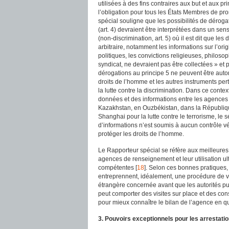
utilisées à des fins contraires aux but et aux p
l’obligation pour tous les États Membres de pr
spécial souligne que les possibilités de dérogati
(art. 4) devraient être interprétées dans un sens é
(non-discrimination, art. 5) où il est dit que l
arbitraire, notamment les informations sur l’orig
politiques, les convictions religieuses, philos
syndicat, ne devraient pas être collectées » et
dérogations au principe 5 ne peuvent être autor
droits de l’homme et les autres instruments per
la lutte contre la discrimination. Dans ce conte
données et des informations entre les agences
Kazakhstan, en Ouzbékistan, dans la République
Shanghai pour la lutte contre le terrorisme, l
d’informations n’est soumis à aucun contrôle vé
protéger les droits de l’homme.
Le Rapporteur spécial se réfère aux meilleures
agences de renseignement et leur utilisation ul
compétentes [
18
]. Selon ces bonnes pratiques,
entreprennent, idéalement, une procédure de v
étrangère concernée avant que les autorités pu
peut comporter des visites sur place et des co
pour mieux connaître le bilan de l’agence en q
3. Pouvoirs exceptionnels pour les arrestation