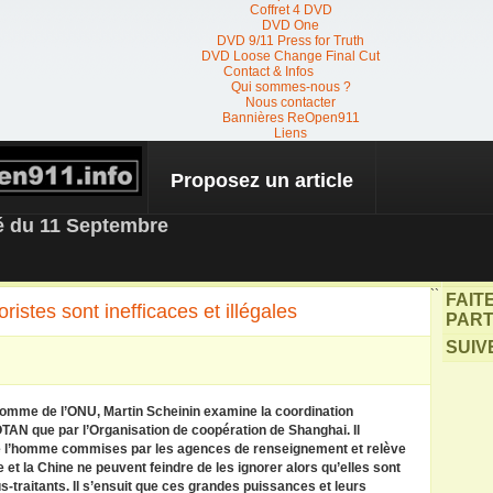
Coffret 4 DVD
DVD One
DVD 9/11 Press for Truth
DVD Loose Change Final Cut
Contact & Infos
Qui sommes-nous ?
Nous contacter
Bannières ReOpen911
Liens
Proposez un article
 NEWS
té du 11 Septembre
``
FAIT
istes sont inefficaces et illégales
PART
SUIV
’homme de l’ONU, Martin Scheinin examine la coordination
’OTAN que par l’Organisation de coopération de Shanghai. Il
 de l’homme commises par les agences de renseignement et relève
 et la Chine ne peuvent feindre de les ignorer alors qu’elles sont
-traitants. Il s’ensuit que ces grandes puissances et leurs