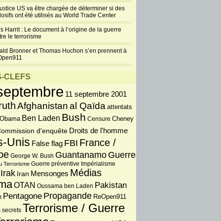
justice US va être chargée de déterminer si des
losifs ont été utilisés au World Trade Center
s Harrit : Le document à l’origine de la guerre
re le terrorisme
ald Bronner et Thomas Huchon s’en prennent à
Open911
-CLEFS
septembre
11 septembre 2001
ruth
Afghanistan
al Qaïda
attentats
Bush
Ben Laden
 Obama
Censure
Cheney
Droits de l'homme
ommission d'enquête
s-Unis
France /
FBI
False flag
pe
Guantanamo
Guerre
George W. Bush
Guerre préventive
u Terrorisme
Impérialisme
Médias
Irak
Iran
Mensonges
ma
OTAN
Pakistan
Oussama ben Laden
Propagande
Pentagone
ReOpen911
t
Terrorisme / Guerre
 secrets