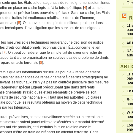
 sorte que les États et leurs agences de renseignement soient tenus
Ter
tre en place un cadre législatif à la fois spécifique [
4
] et complet
nement et précise leurs pouvoirs spéciaux. Sans ce cadre, les États
R
rtu des traités internationaux relatifs aux droits de l’homme,
ndamentaux [
5
]. On trouve un exemple de meilleure pratique dans les
11 
 des techniques d’investigation que les services de renseignement
par
nou
r les mesures et les techniques requérant une décision de justice
En 
des droits constitutionnels reconnus dans l’État concerné, et en
Rôl
e [
7
]. On peut considérer que le simple fait de créer une fiche de
aur
apportant à une organisation ne soulève pas de problème de droits
pare un acte terroriste [
8
].
ARTI
tefois que les informations recueillies pour le « renseignement
11 
tenues par les agences de renseignement à des fins stratégiques) ne
par
evant les tribunaux s’il n’y a pas un contrôle judiciaire des mesures
nou
Rapporteur spécial jugeait préoccupant que dans différents
En 
enseignements stratégiques et les éléments de preuve se soit
ifs de sécurité nationale ». Il faut que les autorités judiciaires
Rôl
ale pour que les résultats obtenus au moyen de cette technique
aur
par les tribunaux.
WTC
nou
sures préventives, comme surveillance secrète ou interception et
ces mesures soient ponctuelles et exécutées sur mandat décerné
Lor
ts ont été produits, et si certains faits en relation avec le
enr
çonner d’être en train de préparer un attentat terroriste. Cette