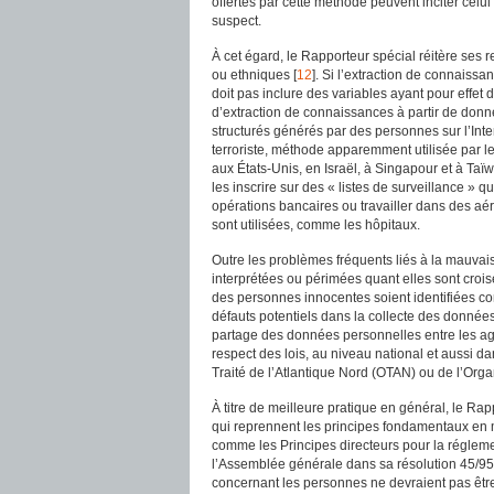
offertes par cette méthode peuvent inciter celui 
suspect.
À cet égard, le Rapporteur spécial réitère ses 
ou ethniques [
12
]. Si l’extraction de connaissa
doit pas inclure des variables ayant pour effet d
d’extraction de connaissances à partir de donn
structurés générés par des personnes sur l’Intern
terroriste, méthode apparemment utilisée par
aux États-Unis, en Israël, à Singapour et à Taïw
les inscrire sur des « listes de surveillance »
opérations bancaires ou travailler dans des aé
sont utilisées, comme les hôpitaux.
Outre les problèmes fréquents liés à la mauvai
interprétées ou périmées quant elles sont croi
des personnes innocentes soient identifiées com
défauts potentiels dans la collecte des données 
partage des données personnelles entre les a
respect des lois, au niveau national et aussi da
Traité de l’Atlantique Nord (OTAN) ou de l’Org
À titre de meilleure pratique en général, le Rap
qui reprennent les principes fondamentaux en 
comme les Principes directeurs pour la régleme
l’Assemblée générale dans sa résolution 45/95
concernant les personnes ne devraient pas être 