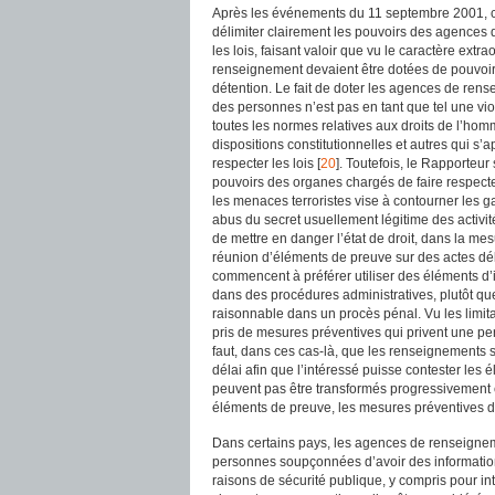
Après les événements du 11 septembre 2001, ce
délimiter clairement les pouvoirs des agences
les lois, faisant valoir que vu le caractère ext
renseignement devaient être dotées de pouvoirs 
détention. Le fait de doter les agences de rens
des personnes n’est pas en tant que tel une vio
toutes les normes relatives aux droits de l’homm
dispositions constitutionnelles et autres qui s
respecter les lois [
20
]. Toutefois, le Rapporteu
pouvoirs des organes chargés de faire respecte
les menaces terroristes vise à contourner les 
abus du secret usuellement légitime des activi
de mettre en danger l’état de droit, dans la me
réunion d’éléments de preuve sur des actes dél
commencent à préférer utiliser des éléments d
dans des procédures administratives, plutôt qu
raisonnable dans un procès pénal. Vu les limita
pris de mesures préventives qui privent une pe
faut, dans ces cas-là, que les renseignements 
délai afin que l’intéressé puisse contester les
peuvent pas être transformés progressivement e
éléments de preuve, les mesures préventives do
Dans certains pays, les agences de renseigneme
personnes soupçonnées d’avoir des informations 
raisons de sécurité publique, y compris pour i