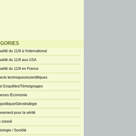
GORIES
alité du 11/9 à l'international
ualité du 11/9 aux USA
ualité du 11/9 en France
ects techniques/scientifiques
ts/ Enquêtes/Témoignages
ances /Economie
politique/Géostratégie
vement pour la vérité
 classé
iologie / Société