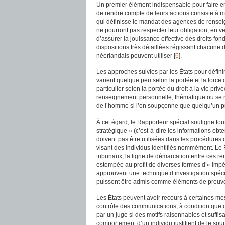
Un premier élément indispensable pour faire en
de rendre compte de leurs actions consiste à met
qui définisse le mandat des agences de renseig
ne pourront pas respecter leur obligation, en ve
d’assurer la jouissance effective des droits fo
dispositions très détaillées régissant chacune
néerlandais peuvent utiliser [
6
].
Les approches suivies par les États pour défini
varient quelque peu selon la portée et la force 
particulier selon la portée du droit à la vie privé
renseignement personnelle, thématique ou se r
de l’homme si l’on soupçonne que quelqu’un pré
À cet égard, le Rapporteur spécial souligne tou
stratégique » (c’est-à-dire les informations ob
doivent pas être utilisées dans les procédures d
visant des individus identifiés nommément. Le 
tribunaux, la ligne de démarcation entre ces r
estompée au profit de diverses formes d’« impérat
approuvent une technique d’investigation spéci
puissent être admis comme éléments de preuve 
Les États peuvent avoir recours à certaines me
contrôle des communications, à condition que 
par un juge si des motifs raisonnables et suffisan
comportement d’un individu justifient de le soup