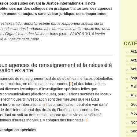
s de poursuites devant la Justice internationale. Il note
obtenues par des collègues en pratiquant la torture, ces agences
erronées et toujours sans valeur juridique, donc inopérantes.
] est extrait du rapport présenté par le Rapporteur spécial sur la
 et des libertés fondamentales dans la lutte antiterroriste lors de la
 l’Organisation des Nations Unies (cote : A/HRC/10/3, 4 février
le au bas de cette page.
CATÉ
Actu
Act
aux agences de renseignement et la nécessité
Act
ation ex ante
Asp
s agences de renseignement est de détecter les menaces potentielles
es terroristes, en réunissant des données [
1
] et des informations
Fai
sant diverses techniques d’investigation spéciales telles que
des communications (électroniques), perquisitions secrètes de locaux
Fin
Ces techniques d’investigation sont des mesures que les États
e terrorisme international [
2
]. Leur justification peut être vue dans
Géo
ns le droit international des droits de l’homme, de prendre des
Mou
s dont on sait ou dont on soupçonne que la vie ou la sécurité
nels d’autres individus, y compris des terroristes [
3
].
Non
nvestigation spéciales
Soc