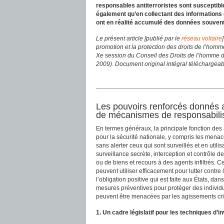
responsables antiterroristes sont susceptible
également qu’en collectant des informations 
ont en réalité accumulé des données souvent 
Le présent article [publié par le
réseau voltaire
promotion et la protection des droits de l’homme
Xe session du Conseil des Droits de l’homme de
2009). Document original intégral téléchargeab
Les pouvoirs renforcés donnés 
de mécanismes de responsabilis
En termes généraux, la principale fonction de
pour la sécurité nationale, y compris les menac
sans alerter ceux qui sont surveillés et en utili
surveillance secrète, interception et contrôle 
ou de biens et recours à des agents infiltrés. 
peuvent utiliser efficacement pour lutter contre l
l’obligation positive qui est faite aux États, da
mesures préventives pour protéger des individu
peuvent être menacées par les agissements crimi
1. Un cadre législatif pour les techniques d’i