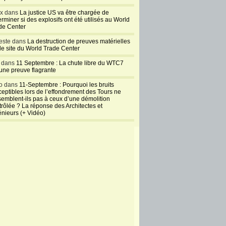
ux dans
La justice US va être chargée de
rminer si des explosifs ont été utilisés au World
de Center
este dans
La destruction de preuves matérielles
 le site du World Trade Center
l dans
11 Septembre : La chute libre du WTC7
 une preuve flagrante
o dans
11-Septembre : Pourquoi les bruits
ceptibles lors de l’effondrement des Tours ne
semblent-ils pas à ceux d’une démolition
trôlée ? La réponse des Architectes et
énieurs (+ Vidéo)