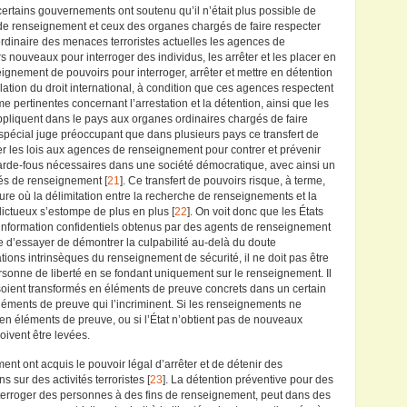
rtains gouvernements ont soutenu qu’il n’était plus possible de
 de renseignement et ceux des organes chargés de faire respecter
raordinaire des menaces terroristes actuelles les agences de
nouveaux pour interroger des individus, les arrêter et les placer en
eignement de pouvoirs pour interroger, arrêter et mettre en détention
lation du droit international, à condition que ces agences respectent
e pertinentes concernant l’arrestation et la détention, ainsi que les
’appliquent dans le pays aux organes ordinaires chargés de faire
r spécial juge préoccupant que dans plusieurs pays ce transfert de
r les lois aux agences de renseignement pour contrer et prévenir
garde-fous nécessaires dans une société démocratique, avec ainsi un
tés de renseignement [
21
]. Ce transfert de pouvoirs risque, à terme,
sure où la délimitation entre la recherche de renseignements et la
ictueux s’estompe de plus en plus [
22
]. On voit donc que les États
’information confidentiels obtenus par des agents de renseignement
e d’essayer de démontrer la culpabilité au-delà du doute
tions intrinsèques du renseignement de sécurité, il ne doit pas être
rsonne de liberté en se fondant uniquement sur le renseignement. Il
soient transformés en éléments de preuve concrets dans un certain
 éléments de preuve qui l’incriminent. Si les renseignements ne
n éléments de preuve, ou si l’État n’obtient pas de nouveaux
ivent être levées.
nt ont acquis le pouvoir légal d’arrêter et de détenir des
sur des activités terroristes [
23
]. La détention préventive pour des
nterroger des personnes à des fins de renseignement, peut dans des