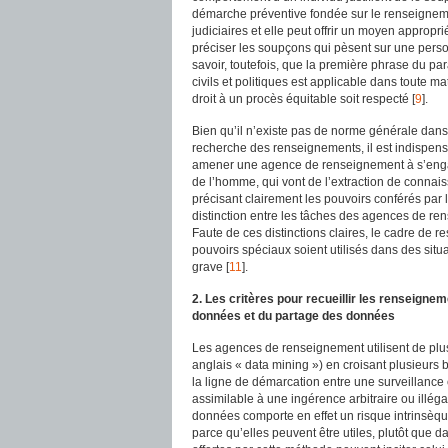
démarche préventive fondée sur le renseigneme
judiciaires et elle peut offrir un moyen appropri
préciser les soupçons qui pèsent sur une perso
savoir, toutefois, que la première phrase du para
civils et politiques est applicable dans toute ma
droit à un procès équitable soit respecté [
9
].
Bien qu’il n’existe pas de norme générale dans l
recherche des renseignements, il est indispensab
amener une agence de renseignement à s’engage
de l’homme, qui vont de l’extraction de connai
précisant clairement les pouvoirs conférés par 
distinction entre les tâches des agences de ren
Faute de ces distinctions claires, le cadre de r
pouvoirs spéciaux soient utilisés dans des sit
grave [
11
].
2. Les critères pour recueillir les renseigne
données et du partage des données
Les agences de renseignement utilisent de plus
anglais « data mining ») en croisant plusieurs
la ligne de démarcation entre une surveillance
assimilable à une ingérence arbitraire ou illéga
données comporte en effet un risque intrinsèque
parce qu’elles peuvent être utiles, plutôt que d