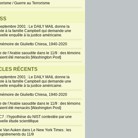
rorisme / Guerre au Terrorisme
SS
septembre 2001 : Le DAILY MAIL donne la
ole à la famille Campbell qui demande une
velle enquête à la justice américaine.
mémoire de Giulietto Chiesa, 1940-2020
e de l’Arabie saoudite dans le 11/9 : des témoins
aient été menacés [Washington Post]
CLES RÉCENTS
septembre 2001 : Le DAILY MAIL donne la
ole à la famille Campbell qui demande une
velle enquête à la justice américaine.
mémoire de Giulietto Chiesa, 1940-2020
e de l’Arabie saoudite dans le 11/9 : des témoins
aient été menacés [Washington Post]
7 : l’hypothèse du NIST contestée par une
velle étude scientifique
ie Van Auken dans Le New York Times : les
egistrements du 11/9