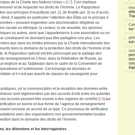
rincipes de la Charte des Nations Unies » [
17
]. Ceci implique
omouvoir et de respecter les droits de l’homme. Le Rapporteur
rio
déte
on aux principes d’exactitude (art. 2), de finalité (art. 3) ou d’accès
Tra
troit. Il appelle en particulier l’attention des États sur le principe 5
es données « pouvant engendrer une discrimination illégitime ou
Cel
ine raciale ou ethnique, la couleur, la vie sexuelle, les opinions
sur
ophiques ou autres, ainsi que l’appartenance à une association ou un
phi
 par conséquent ne devraient pas être partagées non plus. Les
est
isées que dans les limites prévues par la Charte internationale des
tinents dans le domaine de la protection des droits de l’homme et de
coc
xte, le Rapporteur spécial est très préoccupé par le partage des
per
 de renseignement en Chine, dans la Fédération de Russie, au
res
con
 kirghize et au Tadjikistan dans le cadre de la Convention de
Ing
e séparatisme et l’extrémisme. Cet échange de données et
ritable et il n’est pas assorti de clauses de sauvegarde pour
 pratiques, où la communication et la réception des données entre
térieure sont réglementées par des accords écrits entre les autorités
 ces accords peuvent être soumis à des organes de contrôle [
19
] qui
érification en bonne et due forme de l’agence de renseignement
issent conclure un accord de ce type. Ce processus de vérification
nsultations avec des organisations non gouvernementales locales
uestion dans le domaine des droits de l’homme.
s, les détentions et les interrogatoires