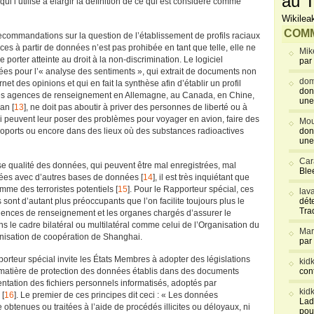
au T
qui l’utilise à élargir la définition de ce qui est considéré comme
Wikilea
COMM
recommandations sur la question de l’établissement de profils raciaux
nces à partir de données n’est pas prohibée en tant que telle, elle ne
Mik
e porter atteinte au droit à la non-discrimination. Le logiciel
par
ées pour l’« analyse des sentiments », qui extrait de documents non
dom
et des opinions et qui en fait la synthèse afin d’établir un profil
don
 les agences de renseignement en Allemagne, au Canada, en Chine,
une
an [
13
], ne doit pas aboutir à priver des personnes de liberté ou à
 qui peuvent leur poser des problèmes pour voyager en avion, faire des
Mou
roports ou encore dans des lieux où des substances radioactives
don
une
Car
se qualité des données, qui peuvent être mal enregistrées, mal
Blee
sées avec d’autres bases de données [
14
], il est très inquiétant que
me des terroristes potentiels [
15
]. Pour le Rapporteur spécial, ces
lav
sont d’autant plus préoccupants que l’on facilite toujours plus le
déte
Tra
gences de renseignement et les organes chargés d’assurer le
ns le cadre bilatéral ou multilatéral comme celui de l’Organisation du
Mar
anisation de coopération de Shanghai.
par
porteur spécial invite les États Membres à adopter des législations
kid
matière de protection des données établis dans des documents
con
ntation des fichiers personnels informatisés, adoptés par
kid
 [
16
]. Le premier de ces principes dit ceci : « Les données
Lad
obtenues ou traitées à l’aide de procédés illicites ou déloyaux, ni
pou