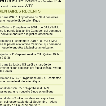
errorisme
USA
Torture
Tours Jumelles
WTC
ks
world trade center
ENTAIRES RÉCENTS
e dans
WTC7 : l’hypothèse du NIST contestée
 une nouvelle étude scientifique
i65 dans
11 septembre 2001 : Le DAILY MAIL
ne la parole à la famille Campbell qui demande
 nouvelle enquête à la justice américaine.
lin dans
11 septembre 2001 : Le DAILY MAIL
ne la parole à la famille Campbell qui demande
 nouvelle enquête à la justice américaine.
ajo dans
11-Septembre et la CIA : Qui est Rich
 ? (3/3)
al dans
La justice US va être chargée de
rminer si des explosifs ont été utilisés au World
de Center
iflo dans
WTC7 : l’hypothèse du NIST contestée
 une nouvelle étude scientifique
kodak dans
WTC7 : l’hypothèse du NIST
testée par une nouvelle étude scientifique
kodak dans
Tout le monde « sait » que ben
en est responsable du 11 Septembre – Alors
rquoi n’y a-t-il aucune preuve ?