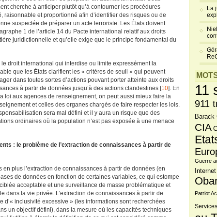
nt cherche à anticiper plutôt qu’à contourner les procédures
La 
é, raisonnable et proportionné afin d’identifier des risques ou de
exp
nne suspectée de préparer un acte terroriste. Les États doivent
Niel
graphe 1 de l’article 14 du Pacte international relatif aux droits
cont
tière juridictionnelle et qu’elle exige que le principe fondamental du
Gér
Re
e droit international qui interdise ou limite expressément la
le que les États clarifient les « critères de seuil » qui peuvent
MOTS
r dans toutes sortes d’actions pouvant porter atteinte aux droits
11 
ssances à partir de données jusqu’à des actions clandestines [
10
]. En
la loi aux agences de renseignement, on peut aussi mieux faire la
911 t
seignement et celles des organes chargés de faire respecter les lois.
esponsabilisation sera mal défini et il y aura un risque que des
Barack
uations ordinaires où la population n’est pas exposée à une menace
CIA
C
Etat
ments : le problème de l’extraction de connaissances à partir de
Euro
Guerre a
 en plus l’extraction de connaissances à partir de données (en
Internet
 bases de données en fonction de certaines variables, ce qui estompe
Oba
 ciblée acceptable et une surveillance de masse problématique et
le dans la vie privée. L’extraction de connaissances à partir de
Patriot Ac
 d’« inclusivité excessive » (les informations sont recherchées
Services
ans un objectif défini), dans la mesure où les capacités techniques