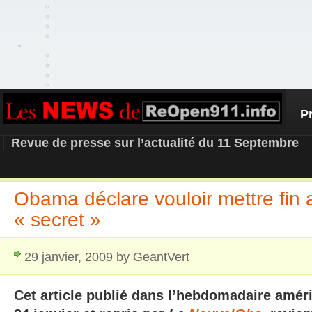
P
REOPEN911 – NEWS
Revue de presse sur l’actualité du 11 Septembre
Obama déclare vouloir mettre fin
« secret »
29 janvier, 2009 by GeantVert
Cet article publié dans l’hebdomadaire amér