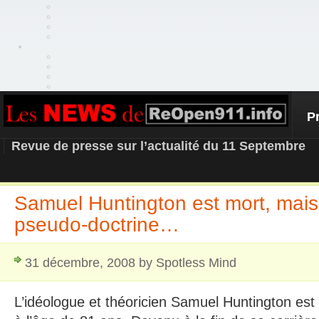
P
REOPEN911 – NEWS
Revue de presse sur l’actualité du 11 Septembre
Samuel Huntington est mort, mais
pseudo-doctrine…
31 décembre, 2008 by Spotless Mind
L’idéologue et théoricien Samuel Huntington est