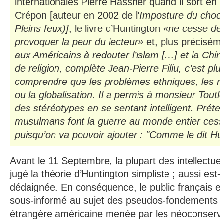
internationales Pierre Hassner quand il sort en
Crépon [auteur en 2002 de l’
Imposture du choc 
Pleins feux)]
, le livre d’Huntington
«ne cesse de
provoquer la peur du lecteur»
et, plus précisé
aux Américains à redouter l’islam […] et la Chi
de religion, complète Jean-Pierre Filiu, c’est plu
comprendre que les problèmes ethniques, les 
ou la globalisation. Il a permis à monsieur To
des stéréotypes en se sentant intelligent. Prét
musulmans font la guerre au monde entier cess
puisqu’on va pouvoir ajouter : "Comme le dit 
Avant le 11 Septembre, la plupart des intellectu
jugé la théorie d’Huntington simpliste ; aussi e
dédaignée. En conséquence, le public français
sous-informé au sujet des pseudos-fondements d
étrangère américaine menée par les néoconserv