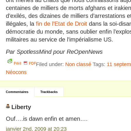
ont menés au chaos que nous connaissons aujour
centaines de milliers de morts afghans et irakien
d’exilés, des dizaines de milliers d’arrestations 
illégales, la
fin de l’Etat de Droit
dans la soi-disa
démocratie du monde, sans oublier enfin l’expl
militaires au service de l’impérialisme US.
Par SpotlessMind pour ReOpenNews
Filed under:
Non classé
Tags:
11 septem
Print
PDF
Néocons
Commentaires
Trackbacks
Liberty
Ouf….is dawn enfin et amen….
janvier 2nd, 2009 at 20:23