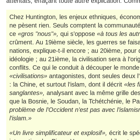
attentats, effaçant toute autre explication. Com
Chez Huntington, les enjeux ethniques, écono
ne pèsent rien. Seuls comptent la communauté, 
ce
«gros "nous"»,
qui s’oppose
«à tous les aut
crûment. Au 19ième siècle, les guerres se fai
nations, explique-t-il encore ; au 20ième, pour
idéologie ; au 21ième, la civilisation sera à l’or
conflits. Ce qui le conduit à découper le monde
«civilisations»
antagonistes, dont seules deux l
: la Chine, et surtout l’islam, dont il décrit
«les f
sanglantes»,
analysant avec la même grille des 
que la Bosnie, le Soudan, la Tchétchénie, le 
problème de l’Occident n’est pas avec l’islami
l’islam.»
«Un livre simplificateur et explosif»,
écrit le spé