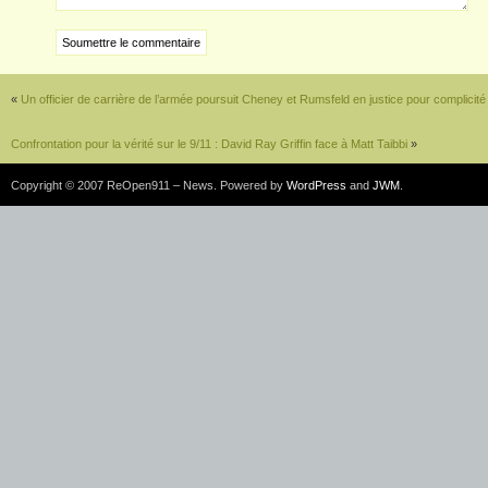
«
Un officier de carrière de l’armée poursuit Cheney et Rumsfeld en justice pour complicité
Confrontation pour la vérité sur le 9/11 : David Ray Griffin face à Matt Taibbi
»
Copyright © 2007 ReOpen911 – News. Powered by
WordPress
and
JWM
.