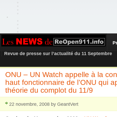
P
REOPEN911 – NEWS
Revue de presse sur l’actualité du 11 Septembre
ONU – UN Watch appelle à la co
haut fonctionnaire de l’ONU qui a
théorie du complot du 11/9
22 novembre, 2008 by GeantVert