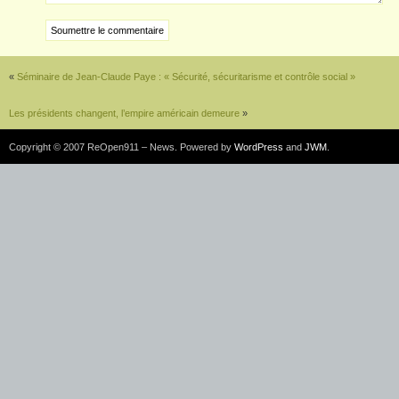
«
Séminaire de Jean-Claude Paye : « Sécurité, sécuritarisme et contrôle social »
Les présidents changent, l’empire américain demeure
»
Copyright © 2007 ReOpen911 – News. Powered by
WordPress
and
JWM
.