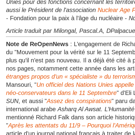
Unies pour des fonctions concernant les territoire
aussi le Président de l'association
Nuclear Age 
-
Fondation pour la paix à l’âge du nucléaire
- N
Article traduit par Milongal, Pascal.A, DPalpacu
Note de ReOpenNews
: L’engagement de Richa
du "Mouvement pour la vérité sur le 11 Septemb
plus qu’il n’est pas nouveau. Il a déjà été cité à
nos pages, notamment cette année dans les art
étranges propos d’un « spécialiste » du terroris
Mansouri, "
Un officiel des Nations Unies appelle 
néo-conservateurs dans le 11 Septembre
" d’Eli
SUN
, et aussi "
Assez des conspirations
" paru da
international arabe
Asharq Al Awsat.
L’Humanit
mentionné Richard Falk dans son article histor
"
Après les attentats du 11/9 – Pourquoi l’Améri
article d’un journal national français à traiter de