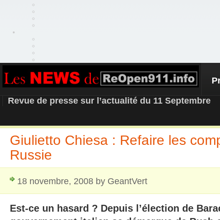
P
REOPEN911 – NEWS
Revue de presse sur l’actualité du 11 Septembre
Giulietto Chiesa : Refaire les com
Russie
18 novembre, 2008 by GeantVert
Est-ce un hasard ? Depuis l’élection de Bar