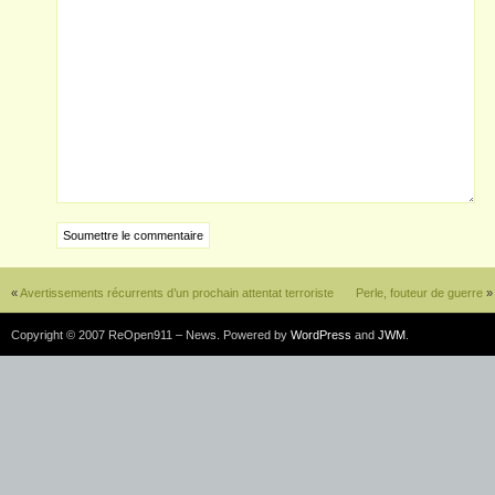
«
Avertissements récurrents d’un prochain attentat terroriste
Perle, fouteur de guerre
»
Copyright © 2007 ReOpen911 – News. Powered by
WordPress
and
JWM
.