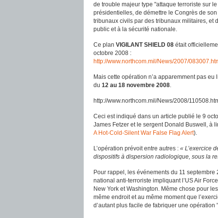
de trouble majeur type "attaque terroriste sur le 
présidentielles, de démettre le Congrès de son 
tribunaux civils par des tribunaux militaires, 
public et à la sécurité nationale.
Ce plan
VIGILANT SHIELD 08
était officiellem
octobre 2008 :
http://www.northcom.mil/News/2007/083007.ht
Mais cette opération n’a apparemment pas eu l
du
12 au 18 novembre 2008
.
http://www.northcom.mil/News/2008/110508.ht
Ceci est indiqué dans un article publié le 9 oct
James Fetzer et le sergent Donald Buswell, à li
A Hot-Cold-Silent War False Flag Alert
).
L’opération prévoit entre autres :
« L’exercice d
dispositifs à dispersion radiologique, sous l
Pour rappel, les événements du 11 septembre 
national anti-terroriste impliquant l’US Air Forc
New York et Washington. Même chose pour les at
même endroit et au même moment que l’exercice a
d’autant plus facile de fabriquer une opération 