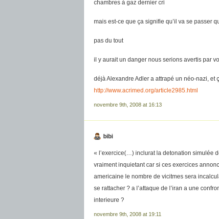
chambres à gaz dernier cri
mais est-ce que ça signifie qu’il va se passer 
pas du tout
il y aurait un danger nous serions avertis par v
déjà Alexandre Adler a attrapé un néo-nazi, et
http://www.acrimed.org/article2985.html
novembre 9th, 2008 at 16:13
bibi
« l’exercice(…) inclurat la detonation simulée de
vraiment inquietant car si ces exercices annonc
americaine le nombre de vicitmes sera incalc
se rattacher ? a l’attaque de l’iran a une confro
interieure ?
novembre 9th, 2008 at 19:11