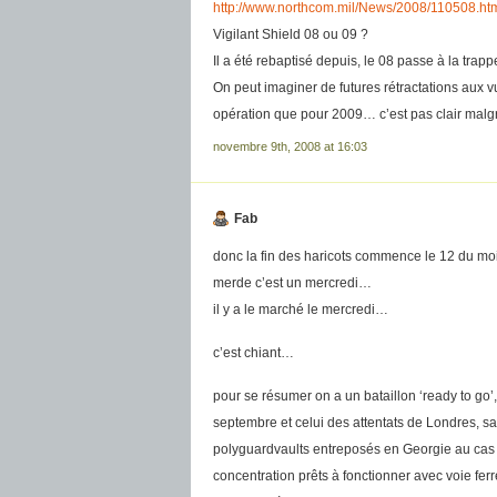
http://www.northcom.mil/News/2008/110508.ht
Vigilant Shield 08 ou 09 ?
Il a été rebaptisé depuis, le 08 passe à la trap
On peut imaginer de futures rétractations aux v
opération que pour 2009… c’est pas clair malgr
novembre 9th, 2008 at 16:03
Fab
donc la fin des haricots commence le 12 du m
merde c’est un mercredi…
il y a le marché le mercredi…
c’est chiant…
pour se résumer on a un bataillon ‘ready to go’,
septembre et celui des attentats de Londres, s
polyguardvaults entreposés en Georgie au cas 
concentration prêts à fonctionner avec voie ferr