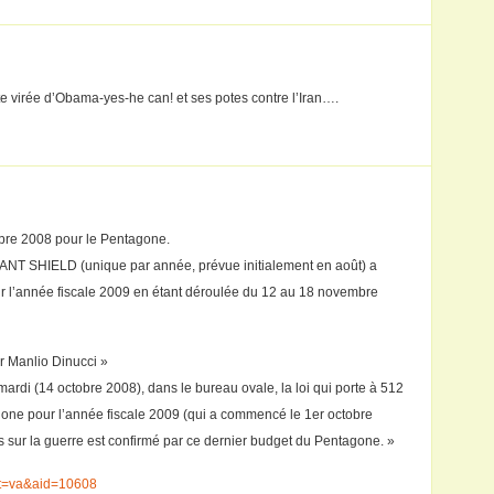
tite virée d’Obama-yes-he can! et ses potes contre l’Iran….
obre 2008 pour le Pentagone.
GILANT SHIELD (unique par année, prévue initialement en août) a
r l’année fiscale 2009 en étant déroulée du 12 au 18 novembre
r Manlio Dinucci »
ardi (14 octobre 2008), dans le bureau ovale, la loi qui porte à 512
gone pour l’année fiscale 2009 (qui a commencé le 1er octobre
s sur la guerre est confirmé par ce dernier budget du Pentagone. »
ext=va&aid=10608