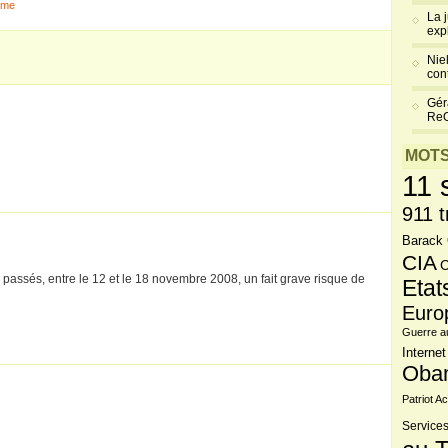
sme
La 
exp
Niel
cont
Gér
Re
MOTS
11 
911 t
Barack
CIA
C
 passés, entre le 12 et le 18 novembre 2008, un fait grave risque de
Etat
Euro
Guerre a
Internet
Oba
Patriot Ac
Services