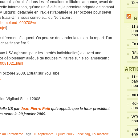
ournal spécialisé dans les informations militaires annonce, avant de
Ter
cette information, qu’une unité d’élite, la première brigade de combat
y jusqu’ici détachée en Irak, est rapatriée le 1er octobre pour servir
es Etats-Unis, sous contrôle… du Northcom :
R
y_homeland_090708w/
11 
ujet
]
par
nou
iculièrement éloquent. On peut se demander la raison du report d’un
 crise financière ?
En 
aux USA agissant pour les libertés individuelles) a ouvert une
Rôl
aur
 déploiement allégué de troupes militaires sur le sol américain :
s20081021.html
ARTI
24 octobre 2008. Extrait sur YouTube :
11 
k
par
nou
En 
ation Vigilant Shield 2008.
Rôl
aur
tielle US par
Jean-Pierre Petit
qui rappelle que le futur président
 avant le 20 janvier 2009.
WTC
nou
Lor
e au Terrorisme
Tags:
11 septembre
,
7 juillet 2005
,
False flag
,
Loi martiale
,
enr