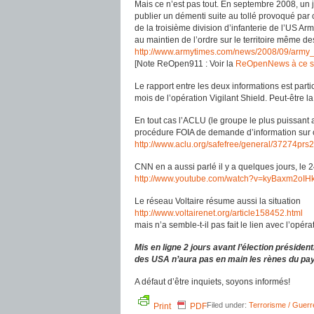
Mais ce n’est pas tout. En septembre 2008, un j
publier un démenti suite au tollé provoqué par 
de la troisième division d’infanterie de l’US Arm
au maintien de l’ordre sur le territoire même d
http://www.armytimes.com/news/2008/09/arm
[Note ReOpen911 : Voir la
ReOpenNews à ce s
Le rapport entre les deux informations est part
mois de l’opération Vigilant Shield. Peut-être la
En tout cas l’ACLU (le groupe le plus puissant 
procédure FOIA de demande d’information sur ce
http://www.aclu.org/safefree/general/37274pr
CNN en a aussi parlé il y a quelques jours, le 
http://www.youtube.com/watch?v=kyBaxm2oIH
Le réseau Voltaire résume aussi la situation
http://www.voltairenet.org/article158452.html
mais n’a semble-t-il pas fait le lien avec l’opér
Mis en ligne 2 jours avant l’élection présiden
des USA n’aura pas en main les rènes du pays
A défaut d’être inquiets, soyons informés!
Filed under:
Terrorisme / Guerr
Print
PDF