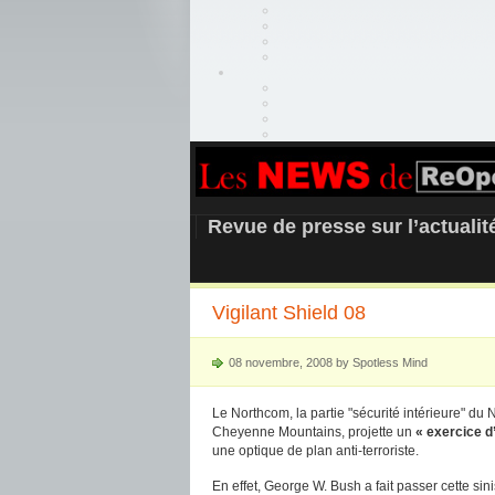
REOPEN911 –
Revue de presse sur l’actuali
Vigilant Shield 08
08 novembre, 2008 by Spotless Mind
Le Northcom, la partie "sécurité intérieure" d
Cheyenne Mountains, projette un
« exercice d’
une optique de plan anti-terroriste.
En effet, George W. Bush a fait passer cette sin