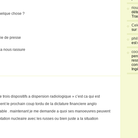
rio
déte
quelque chose ?
Tra
Cel
sur
oie de presse
phi
est
 ça nous rassure
coc
per
res
con
Ing
 trois dispositifs a dispersion radiologique » c’est ca qui est
ent le prochain coup tordu de la dictature financiere anglo
ulable . maintenant je me demande a quoi ses manoeuvres peuvent
ntation nucleaire avec les russes ou bien juste a la situation