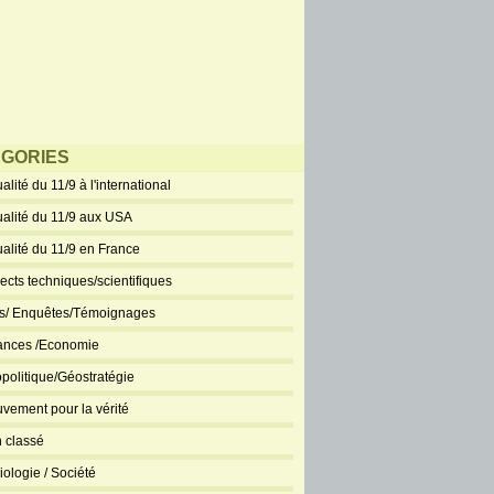
GORIES
alité du 11/9 à l'international
ualité du 11/9 aux USA
ualité du 11/9 en France
ects techniques/scientifiques
ts/ Enquêtes/Témoignages
ances /Economie
politique/Géostratégie
vement pour la vérité
 classé
iologie / Société