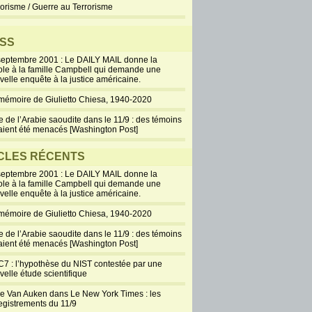
rorisme / Guerre au Terrorisme
SS
septembre 2001 : Le DAILY MAIL donne la
ole à la famille Campbell qui demande une
velle enquête à la justice américaine.
mémoire de Giulietto Chiesa, 1940-2020
e de l’Arabie saoudite dans le 11/9 : des témoins
aient été menacés [Washington Post]
CLES RÉCENTS
septembre 2001 : Le DAILY MAIL donne la
ole à la famille Campbell qui demande une
velle enquête à la justice américaine.
mémoire de Giulietto Chiesa, 1940-2020
e de l’Arabie saoudite dans le 11/9 : des témoins
aient été menacés [Washington Post]
7 : l’hypothèse du NIST contestée par une
velle étude scientifique
ie Van Auken dans Le New York Times : les
egistrements du 11/9