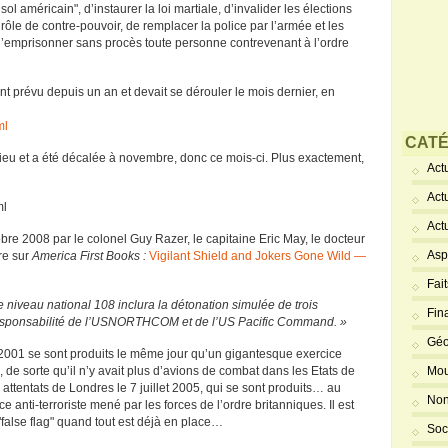
sol américain", d’instaurer la loi martiale, d’invalider les élections
rôle de contre-pouvoir, de remplacer la police par l’armée et les
et d’emprisonner sans procès toute personne contrevenant à l’ordre
ent prévu depuis un an et devait se dérouler le mois dernier, en
ml
CATÉ
ieu et a été décalée à novembre, donc ce mois-ci. Plus exactement,
Actu
Act
ml
Act
obre 2008 par le colonel Guy Razer, le capitaine Eric May, le docteur
Asp
re sur
America First Books :
Vigilant Shield and Jokers Gone Wild —
Fai
e niveau national 108 inclura la détonation simulée de trois
Fin
a responsabilité de l’USNORTHCOM et de l’US Pacific Command. »
Géo
2001 se sont produits le même jour qu’un gigantesque exercice
e, de sorte qu’il n’y avait plus d’avions de combat dans les Etats de
Mou
tentats de Londres le 7 juillet 2005, qui se sont produits… au
Non
nti-terroriste mené par les forces de l’ordre britanniques. Il est
"false flag" quand tout est déjà en place…
Soc