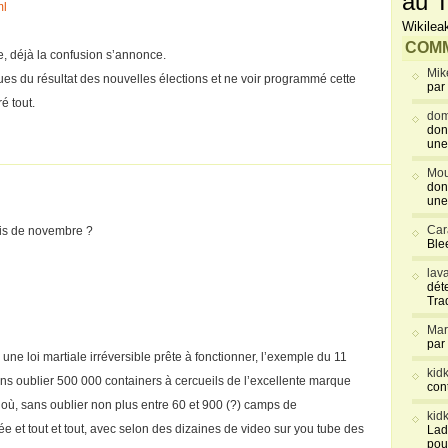
au T
ml
Wikilea
COMM
pe, déjà la confusion s’annonce.
Mik
ues du résultat des nouvelles élections et ne voir programmé cette
par
é tout.
dom
don
une
Mou
don
une
Car
ois de novembre ?
Blee
lav
déte
Tra
Mar
par
 une loi martiale irréversible prête à fonctionner, l’exemple du 11
kid
ans oublier 500 000 containers à cercueils de l’excellente marque
con
où, sans oublier non plus entre 60 et 900 (?) camps de
kid
ée et tout et tout, avec selon des dizaines de video sur you tube des
Lad
pou