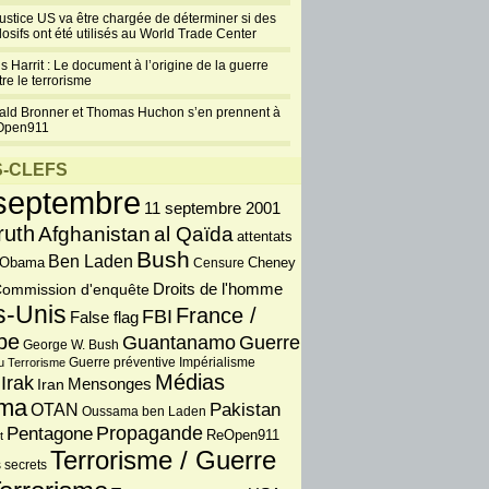
justice US va être chargée de déterminer si des
losifs ont été utilisés au World Trade Center
s Harrit : Le document à l’origine de la guerre
re le terrorisme
ald Bronner et Thomas Huchon s’en prennent à
Open911
-CLEFS
septembre
11 septembre 2001
ruth
Afghanistan
al Qaïda
attentats
Bush
Ben Laden
 Obama
Censure
Cheney
Droits de l'homme
ommission d'enquête
s-Unis
France /
FBI
False flag
pe
Guantanamo
Guerre
George W. Bush
Guerre préventive
u Terrorisme
Impérialisme
Médias
Irak
Iran
Mensonges
ma
OTAN
Pakistan
Oussama ben Laden
Propagande
Pentagone
ReOpen911
t
Terrorisme / Guerre
 secrets