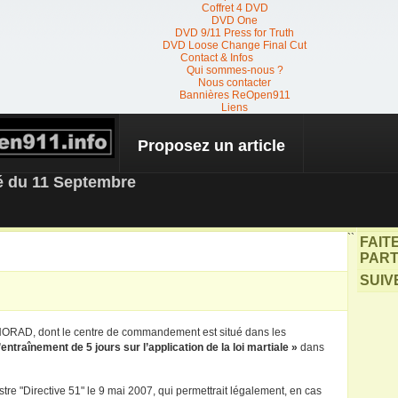
Coffret 4 DVD
DVD One
DVD 9/11 Press for Truth
DVD Loose Change Final Cut
Contact & Infos
Qui sommes-nous ?
Nous contacter
Bannières ReOpen911
Liens
Proposez un article
 NEWS
té du 11 Septembre
``
FAIT
PART
SUIV
u NORAD, dont le centre de commandement est situé dans les
entraînement de 5 jours sur l’application de la loi martiale »
dans
istre "Directive 51" le 9 mai 2007, qui permettrait légalement, en cas