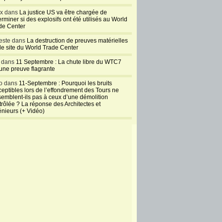
ux dans
La justice US va être chargée de
rminer si des explosifs ont été utilisés au World
de Center
este dans
La destruction de preuves matérielles
 le site du World Trade Center
l dans
11 Septembre : La chute libre du WTC7
 une preuve flagrante
o dans
11-Septembre : Pourquoi les bruits
ceptibles lors de l’effondrement des Tours ne
semblent-ils pas à ceux d’une démolition
trôlée ? La réponse des Architectes et
énieurs (+ Vidéo)