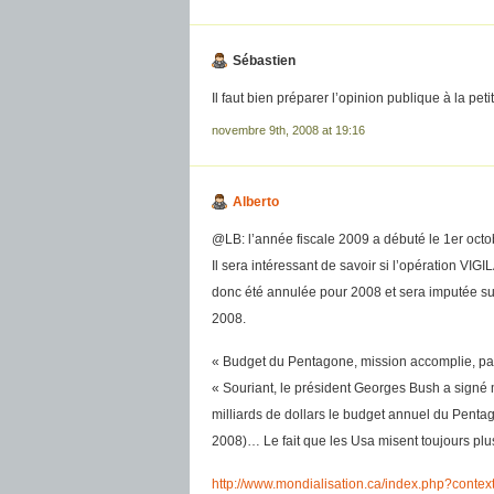
Sébastien
Il faut bien préparer l’opinion publique à la pe
novembre 9th, 2008 at 19:16
Alberto
@LB: l’année fiscale 2009 a débuté le 1er oct
Il sera intéressant de savoir si l’opération VI
donc été annulée pour 2008 et sera imputée su
2008.
« Budget du Pentagone, mission accomplie, pa
« Souriant, le président Georges Bush a signé m
milliards de dollars le budget annuel du Penta
2008)… Le fait que les Usa misent toujours plu
http://www.mondialisation.ca/index.php?cont