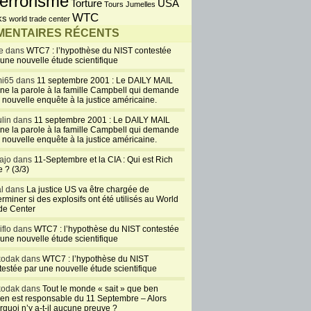
errorisme
USA
Torture
Tours Jumelles
WTC
ks
world trade center
ENTAIRES RÉCENTS
e dans
WTC7 : l’hypothèse du NIST contestée
 une nouvelle étude scientifique
i65 dans
11 septembre 2001 : Le DAILY MAIL
ne la parole à la famille Campbell qui demande
 nouvelle enquête à la justice américaine.
lin dans
11 septembre 2001 : Le DAILY MAIL
ne la parole à la famille Campbell qui demande
 nouvelle enquête à la justice américaine.
ajo dans
11-Septembre et la CIA : Qui est Rich
 ? (3/3)
al dans
La justice US va être chargée de
rminer si des explosifs ont été utilisés au World
de Center
iflo dans
WTC7 : l’hypothèse du NIST contestée
 une nouvelle étude scientifique
kodak dans
WTC7 : l’hypothèse du NIST
testée par une nouvelle étude scientifique
kodak dans
Tout le monde « sait » que ben
en est responsable du 11 Septembre – Alors
rquoi n’y a-t-il aucune preuve ?