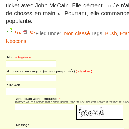
ticket avec John McCain. Elle dément : « Je n’ai 
de choses en main ». Pourtant, elle command
popularité.
Filed under:
Non classé
Tags:
Bush
,
Eta
Print
PDF
Néocons
Nom
(obligatoire)
Adresse de messagerie (ne sera pas publiée)
(obligatoire)
Site web
Anti-spam word: (Required)
*
To prove you're a person (not a spam script), type the security word shown in the picture. Click 
Message