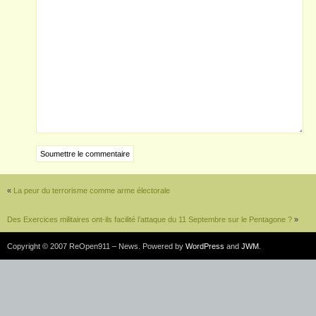
«
La peur du terrorisme comme arme électorale
Des Exercices militaires ont-ils facilité l’attaque du 11 Septembre sur le Pentagone ?
»
Copyright © 2007 ReOpen911 – News. Powered by
WordPress
and
JWM
.