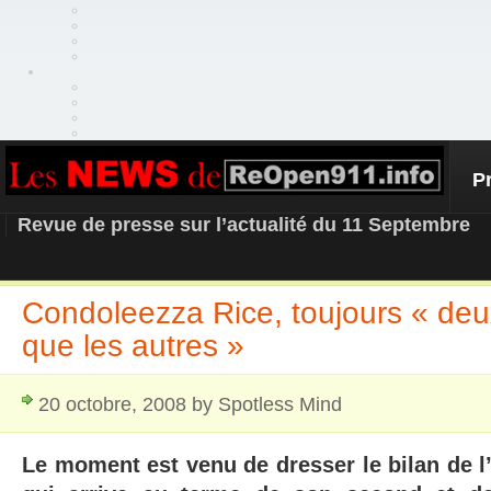
P
REOPEN911 – NEWS
Revue de presse sur l’actualité du 11 Septembre
Condoleezza Rice, toujours « deux
que les autres »
20 octobre, 2008 by Spotless Mind
Le moment est venu de dresser le bilan de l