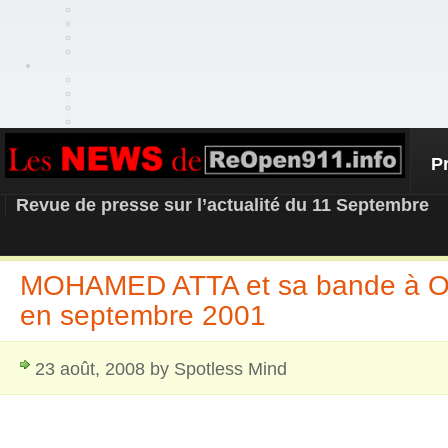
P
REOPEN911 – NEWS
Revue de presse sur l’actualité du 11 Septembre
MOHAMED ATTA et sa bande à O
en septembre 2001
23 août, 2008 by Spotless Mind