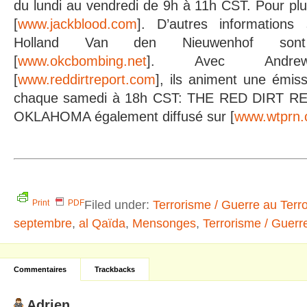
du lundi au vendredi de 9h à 11h CST. Pour plus
[
www.jackblood.com
]. D’autres information
Holland Van den Nieuwenhof sont 
[
www.okcbombing.net
]. Avec Andre
[
www.reddirtreport.com
], ils animent une émiss
chaque samedi à 18h CST: THE RED DIRT 
OKLAHOMA également diffusé sur [
www.wtprn
Filed under:
Terrorisme / Guerre au Terr
Print
PDF
septembre
,
al Qaïda
,
Mensonges
,
Terrorisme / Guerr
Commentaires
Trackbacks
Adrien