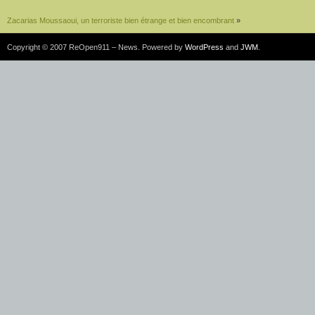
Zacarias Moussaoui, un terroriste bien étrange et bien encombrant
»
Copyright © 2007 ReOpen911 – News. Powered by
WordPress
and
JWM
.