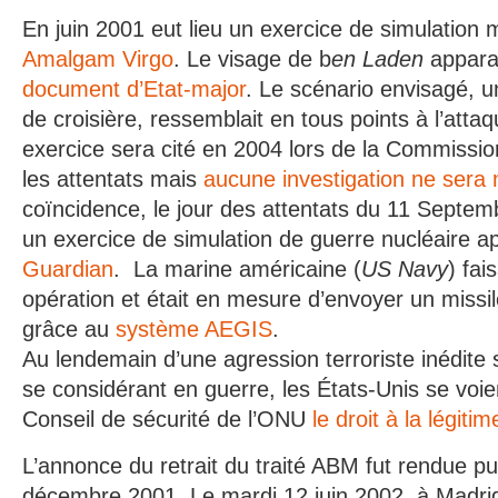
En juin 2001 eut lieu un exercice de simulation m
Amalgam Virgo
. Le visage de b
en Laden
appara
document d’Etat-major
. Le scénario envisagé, u
de croisière, ressemblait en tous points à l’att
exercice sera cité en 2004 lors de la Commissi
les attentats mais
aucune investigation ne sera
coïncidence, le jour des attentats du 11 Septemb
un exercice de simulation de guerre nucléaire 
Guardian
. La marine américaine (
US Navy
) fai
opération et était en mesure d’envoyer un missi
grâce au
système AEGIS
.
Au lendemain d’une agression terroriste inédite s
se considérant en guerre, les États-Unis se voie
Conseil de sécurité de l’ONU
le droit à la légiti
L’annonce du retrait du traité ABM fut rendue pu
décembre 2001. Le mardi 12 juin 2002, à Madr