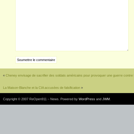
«
Cheney envisage de sacrifier des soldats américains pour provoquer une guerre contre l
La Maison-Blanche et la CIA accusées de falsification
»
Copyright © 2007 ReOpen911 – News. Powered by
WordPress
and
JWM
.