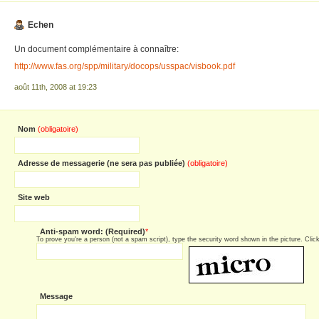
Echen
Un document complémentaire à connaître:
http://www.fas.org/spp/military/docops/usspac/visbook.pdf
août 11th, 2008 at 19:23
Nom
(obligatoire)
Adresse de messagerie (ne sera pas publiée)
(obligatoire)
Site web
Anti-spam word: (Required)
*
To prove you're a person (not a spam script), type the security word shown in the picture. Click 
Message