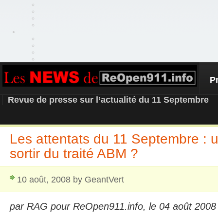
P
REOPEN911 – NEWS
Revue de presse sur l’actualité du 11 Septembre
Les attentats du 11 Septembre : u
sortir du traité ABM ?
10 août, 2008 by GeantVert
par RAG pour ReOpen911.info, le 04 août 2008